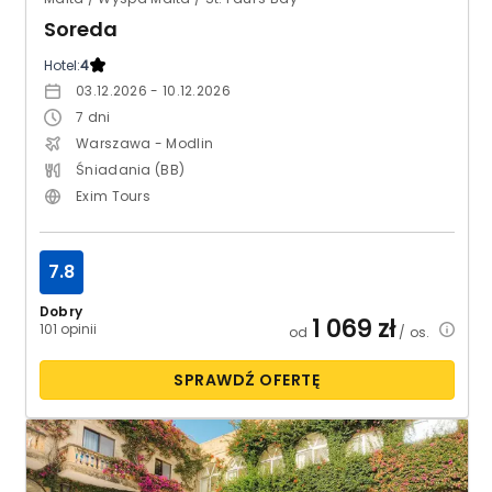
Soreda
Hotel:
4
03.12.2026 - 10.12.2026
7
dni
Warszawa - Modlin
Śniadania (BB)
Exim Tours
7.8
Dobry
1 069
zł
101 opinii
od
/ os.
SPRAWDŹ OFERTĘ