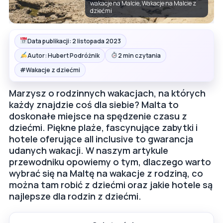
wakacje na Malcie, Wakacje na Malcie z
dziećmi
Data publikacji: 2 listopada 2023
Autor: Hubert Podróżnik
2 min czytania
#
Wakacje z dziećmi
Marzysz o rodzinnych wakacjach, na których
każdy znajdzie coś dla siebie? Malta to
doskonałe miejsce na spędzenie czasu z
dziećmi. Piękne plaże, fascynujące zabytki i
hotele oferujące all inclusive to gwarancja
udanych wakacji. W naszym artykule
przewodniku opowiemy o tym, dlaczego warto
wybrać się na Maltę na wakacje z rodziną, co
można tam robić z dziećmi oraz jakie hotele są
najlepsze dla rodzin z dziećmi.