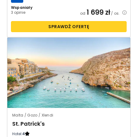
Wspaniały
1 699
zł
3 opinie
od
/ os.
SPRAWDŹ OFERTĘ
Malta / Gozo / Xlendi
St. Patrick's
Hotel:
4