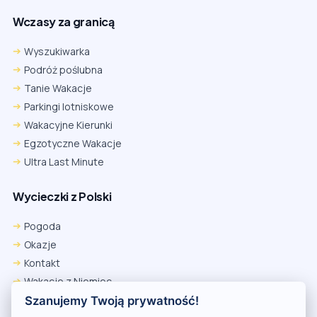
Wczasy za granicą
Wyszukiwarka
Podróż poślubna
Tanie Wakacje
Parkingi lotniskowe
Wakacyjne Kierunki
Egzotyczne Wakacje
Ultra Last Minute
Wycieczki z Polski
Pogoda
Okazje
Kontakt
Wakacje z Niemiec
Polityka Prywatności
Szanujemy Twoją prywatność!