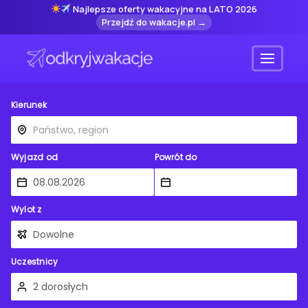
Najlepsze oferty wakacyjne na LATO 2026
Przejdź do wakacje.pl →
Menu
Kierunek
Wyjazd od
Powrót do
Wylot z
Uczestnicy