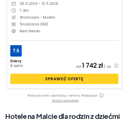
05.11.2026 - 12.11.2026
7
dni
Warszawa - Modlin
Śniadania (BB)
Best Reisen
7.5
Dobry
1 742
zł
8 opinii
od
/ os.
SPRAWDŹ OFERTĘ
Powyższe treści pochodzą z serwisu Wakacje.pl
Zostań partnerem
Hotele na Malcie dla rodzin z dziećmi