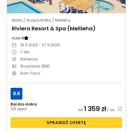
Malta / Wyspa Malta / Mellieha
Riviera Resort & Spa (Mellieha)
Hotel:
4
19.11.2026 - 27.11.2026
7
dni
Katowice
Śniadania (BB)
Exim Tours
8.6
Bardzo dobry
1 359
zł
125 opinii
od
/ os.
SPRAWDŹ OFERTĘ