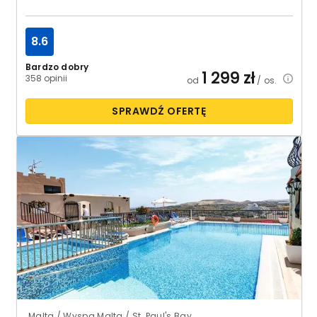
8.6
Bardzo dobry
1 299
zł
358 opinii
od
/ os.
SPRAWDŹ OFERTĘ
Malta / Wyspa Malta / St. Paul's Bay