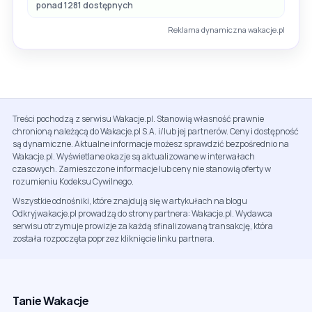
ponad 1281 dostępnych
Reklama dynamiczna wakacje.pl
Treści pochodzą z serwisu Wakacje.pl. Stanowią własność prawnie
chronioną należącą do Wakacje.pl S.A. i/lub jej partnerów. Ceny i dostępność
są dynamiczne. Aktualne informacje możesz sprawdzić bezpośrednio na
Wakacje.pl. Wyświetlane okazje są aktualizowane w interwałach
czasowych. Zamieszczone informacje lub ceny nie stanowią oferty w
rozumieniu Kodeksu Cywilnego.
Wszystkie odnośniki, które znajdują się w artykułach na blogu
Odkryjwakacje.pl prowadzą do strony partnera: Wakacje.pl. Wydawca
serwisu otrzymuje prowizje za każdą sfinalizowaną transakcję, która
została rozpoczęta poprzez kliknięcie linku partnera.
Tanie Wakacje