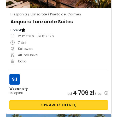
Hiszpania / Lanzarote / Puerto del Carmen
Aequora Lanzarote Suites
Hotel:
4
12.12.2026 - 19.12.2026
7
dni
Katowice
All Inclusive
Itaka
9.1
Wspaniały
4 709
zł
29 opinii
od
/ os.
SPRAWDŹ OFERTĘ