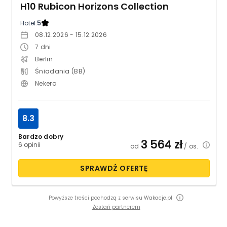
H10 Rubicon Horizons Collection
Hotel:
5
08.12.2026 - 15.12.2026
7
dni
Berlin
Śniadania (BB)
Nekera
8.3
Bardzo dobry
3 564
zł
6 opinii
od
/ os.
SPRAWDŹ OFERTĘ
Powyższe treści pochodzą z serwisu Wakacje.pl
Zostań partnerem