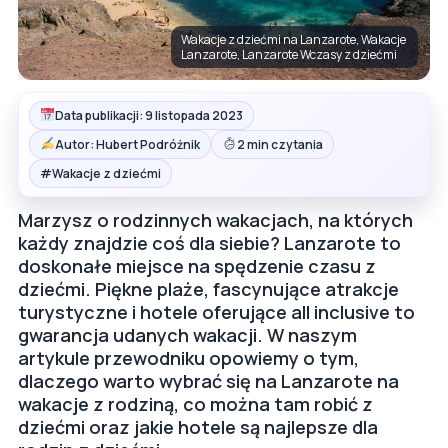
Wakacje z dziećmi na Lanzarote, Wakacje
Lanzarote, Lanzarote Wczasy z dziećmi
Data publikacji: 9 listopada 2023
Autor: Hubert Podróżnik
2 min czytania
#
Wakacje z dziećmi
Marzysz o rodzinnych wakacjach, na których
każdy znajdzie coś dla siebie? Lanzarote to
doskonałe miejsce na spędzenie czasu z
dziećmi. Piękne plaże, fascynujące atrakcje
turystyczne i hotele oferujące all inclusive to
gwarancja udanych wakacji. W naszym
artykule przewodniku opowiemy o tym,
dlaczego warto wybrać się na Lanzarote na
wakacje z rodziną, co można tam robić z
dziećmi oraz jakie hotele są najlepsze dla