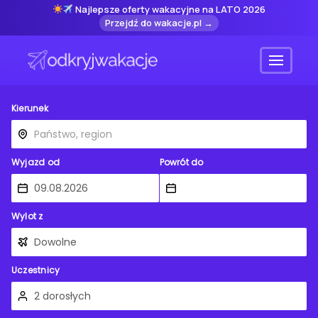
Najlepsze oferty wakacyjne na LATO 2026
Przejdź do wakacje.pl →
Menu
Kierunek
Wyjazd od
Powrót do
Wylot z
Uczestnicy