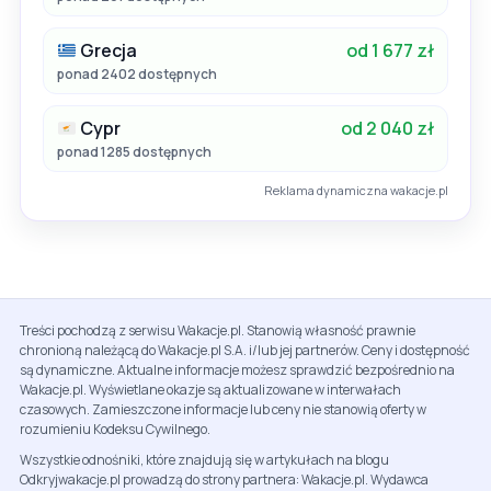
Grecja
od 1 677 zł
ponad 2402 dostępnych
Cypr
od 2 040 zł
ponad 1285 dostępnych
Reklama dynamiczna wakacje.pl
Treści pochodzą z serwisu Wakacje.pl. Stanowią własność prawnie
chronioną należącą do Wakacje.pl S.A. i/lub jej partnerów. Ceny i dostępność
są dynamiczne. Aktualne informacje możesz sprawdzić bezpośrednio na
Wakacje.pl. Wyświetlane okazje są aktualizowane w interwałach
czasowych. Zamieszczone informacje lub ceny nie stanowią oferty w
rozumieniu Kodeksu Cywilnego.
Wszystkie odnośniki, które znajdują się w artykułach na blogu
Odkryjwakacje.pl prowadzą do strony partnera: Wakacje.pl. Wydawca