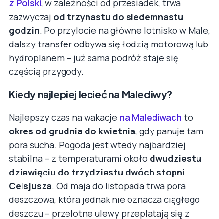
z Polski
, w zależności od przesiadek, trwa
zazwyczaj
od trzynastu do siedemnastu
godzin
. Po przylocie na główne lotnisko w Male,
dalszy transfer odbywa się łodzią motorową lub
hydroplanem – już sama podróż staje się
częścią przygody.
Kiedy najlepiej lecieć na Malediwy?
Najlepszy czas na wakacje
na Malediwach
to
okres od grudnia do kwietnia
, gdy panuje tam
pora sucha. Pogoda jest wtedy najbardziej
stabilna – z temperaturami około
dwudziestu
dziewięciu do trzydziestu dwóch stopni
Celsjusza
. Od maja do listopada trwa pora
deszczowa, która jednak nie oznacza ciągłego
deszczu – przelotne ulewy przeplatają się z