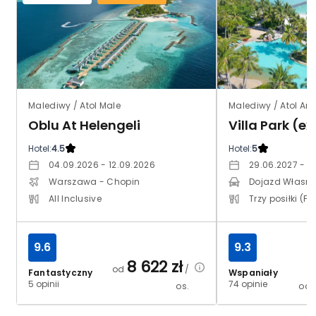
Malediwy / Atol Male
Malediwy / Atol Ari
Oblu At Helengeli
Hotel:
4.5
Hotel:
5
04.09.2026 - 12.09.2026
29.06.2027 - 0
Warszawa - Chopin
Dojazd Własn
All Inclusive
Trzy posiłki (FB
9.6
9.3
8 622
zł
od
/
Fantastyczny
Wspaniały
5 opinii
74 opinie
os.
od