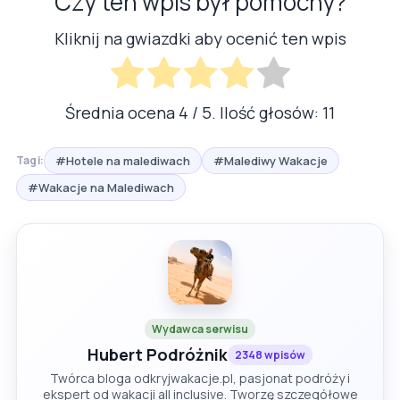
Czy ten wpis był pomocny?
Kliknij na gwiazdki aby ocenić ten wpis
Średnia ocena
4
/ 5. Ilość głosów:
11
#Hotele na malediwach
#Malediwy Wakacje
Tagi:
#Wakacje na Malediwach
Wydawca serwisu
Hubert Podróżnik
2348 wpisów
Twórca bloga odkryjwakacje.pl, pasjonat podróży i
ekspert od wakacji all inclusive. Tworzę szczegółowe