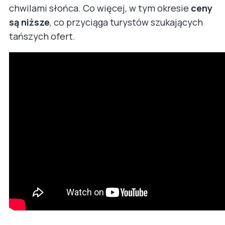
chwilami słońca. Co więcej, w tym okresie
ceny
są niższe
, co przyciąga turystów szukających
tańszych ofert.