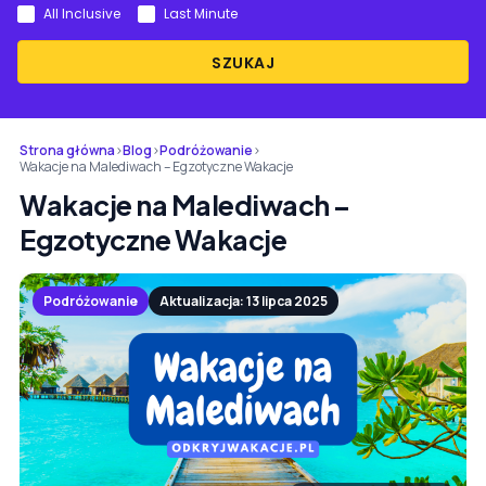
All Inclusive
Last Minute
SZUKAJ
Strona główna
›
Blog
›
Podróżowanie
›
Wakacje na Malediwach – Egzotyczne Wakacje
Wakacje na Malediwach –
Egzotyczne Wakacje
Podróżowanie
Aktualizacja: 13 lipca 2025