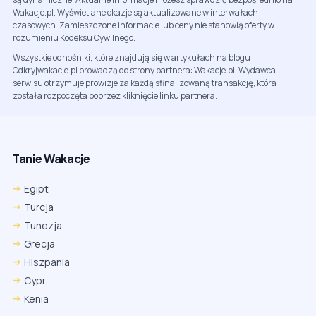
Wakacje.pl. Wyświetlane okazje są aktualizowane w interwałach
czasowych. Zamieszczone informacje lub ceny nie stanowią oferty w
rozumieniu Kodeksu Cywilnego.
Wszystkie odnośniki, które znajdują się w artykułach na blogu
Odkryjwakacje.pl prowadzą do strony partnera: Wakacje.pl. Wydawca
serwisu otrzymuje prowizje za każdą sfinalizowaną transakcję, która
została rozpoczęta poprzez kliknięcie linku partnera.
Tanie Wakacje
Egipt
Turcja
Tunezja
Grecja
Hiszpania
Cypr
Kenia