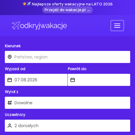
Najlepsze oferty wakacyjne na LATO 2026
Przejdź do wakacje.pl →
Menu
Kierunek
Wyjazd od
Powrót do
Wylot z
Uczestnicy