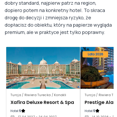
dobry standard, najpierw patrz na region,
dopiero potem na konkretny hotel. To skraca
drogę do decyzji i zmniejsza ryzyko, że
dopłacisz do obiektu, który na papierze wygląda
premium, ale w praktyce jest tylko poprawny.
Lato 2026
Turcja / Riwiera Turecka / Konakli
Turcja / Riwiera T
Xafira Deluxe Resort & Spa
Prestige Ala
Hotel:
5
Hotel:
5
17.04.2027 - 24.04.2027
14.10.2026 - 21