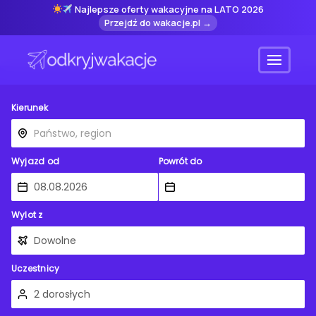
Najlepsze oferty wakacyjne na LATO 2026
Przejdź do wakacje.pl →
Menu
Kierunek
Wyjazd od
Powrót do
Wylot z
Uczestnicy