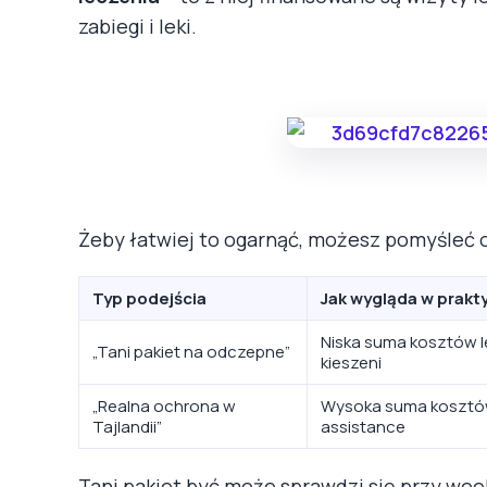
zabiegi i leki.
Żeby łatwiej to ogarnąć, możesz pomyśleć 
Typ podejścia
Jak wygląda w prakt
Niska suma kosztów l
„Tani pakiet na odczepne”
kieszeni
„Realna ochrona w
Wysoka suma kosztów 
Tajlandii”
assistance
Tani pakiet być może sprawdzi się przy week