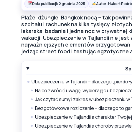
Data publikacji: 2 grudnia 2025
Autor: Hubert Podró
Plaże, dżungle, Bangkok nocą – tak powinn
szpitalu i rachunek na kilka tysięcy złot
lekarska, badania i jedna noc w prywatnej k
wakacji. Ubezpieczenie w Tajlandii nie jes
najważniejszych elementów przygotowań – 
jedząc street food i testując egzotyczne 
Sp
Ubezpieczenie w Tajlandii – dlaczego „pierdoły
Na co zwrócić uwagę, wybierając ubezpieczen
Jak czytać sumy i zakres w ubezpieczeniu w T
Bezgotówkowe rozliczenie – dlaczego to g
Ubezpieczenie w Tajlandii a charakter Twoje
Ubezpieczenie w Tajlandii a choroby przewl