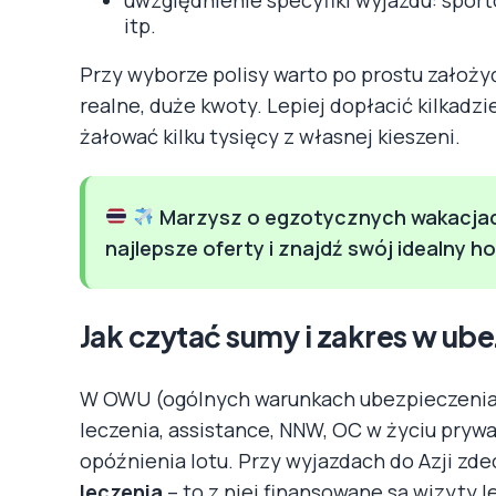
itp.
Przy wyborze polisy warto po prostu założyć
realne, duże kwoty. Lepiej dopłacić kilkadzi
żałować kilku tysięcy z własnej kieszeni.
Marzysz o egzotycznych wakacjach 
najlepsze oferty i znajdź swój idealny h
Jak czytać sumy i zakres w ube
W OWU (ogólnych warunkach ubezpieczenia) 
leczenia, assistance, NNW, OC w życiu pryw
opóźnienia lotu. Przy wyjazdach do Azji zd
leczenia
– to z niej finansowane są wizyty le