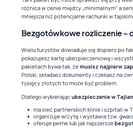
różnica w cenie między „minimalnym” a se
mniejsza niż potencjalne rachunki w tajskim 
Bezgotówkowe rozliczenie – 
Wielu turystów dowiaduje się dopiero po fakc
pokazujesz kartę ubezpieczeniową i wszystk
pakietach bywa tak, że
musisz najpierw za
Polski, składasz dokumenty i czekasz na zwr
tysięcy złotych to może być problem.
Dlatego wybierając
ubezpieczenie w Tajlan
ma sieć partnerskich klinik i szpitali w T
organizuje wizytę i wystawia tzw. gwar
oferuje pełne lub jak najszersze
bezgot