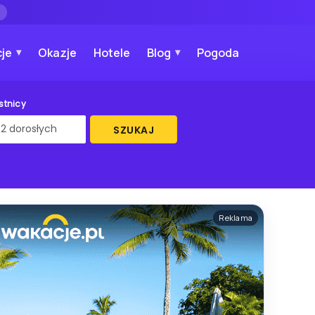
→
je
Okazje
Hotele
Blog
Pogoda
stnicy
SZUKAJ
Reklama