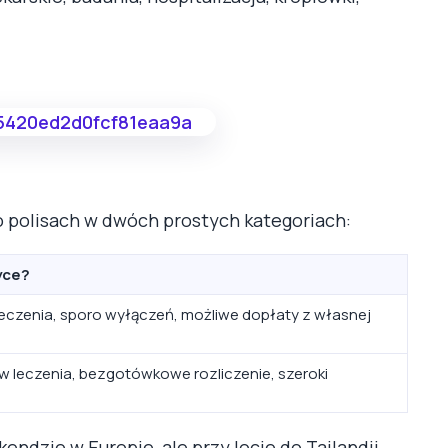
o polisach w dwóch prostych kategoriach:
yce?
eczenia, sporo wyłączeń, możliwe dopłaty z własnej
leczenia, bezgotówkowe rozliczenie, szeroki
endzie w Europie, ale przy locie do Tajlandii