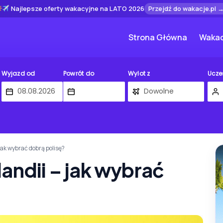
Najlepsze oferty wakacyjne na LATO 2026
Przejdź do wakacje.pl 
Strona Główna
Wakac
Wyjazd od
Powrót do
Wylot z
Ucze
jak wybrać dobrą polisę?
andii – jak wybrać