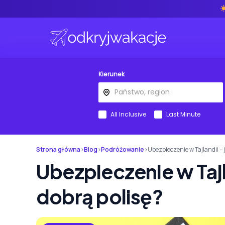
Kierunek
All Inclusive
Last Minute
Strona główna
›
Blog
›
Podróżowanie
›
Ubezpieczenie w Tajlandii – 
Ubezpieczenie w Tajl
dobrą polisę?