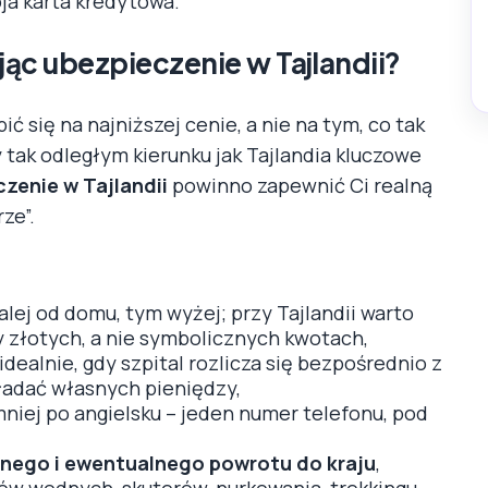
oja karta kredytowa.
ąc ubezpieczenie w Tajlandii?
ić się na najniższej cenie, a nie na tym, co tak
tak odległym kierunku jak Tajlandia kluczowe
zenie w Tajlandii
powinno zapewnić Ci realną
ze”.
alej od domu, tym wyżej; przy Tajlandii warto
y złotych, a nie symbolicznych kwotach,
idealnie, gdy szpital rozlicza się bezpośrednio z
ładać własnych pieniędzy,
niej po angielsku – jeden numer telefonu, pod
nego i ewentualnego powrotu do kraju
,
tów wodnych, skuterów, nurkowania, trekkingu