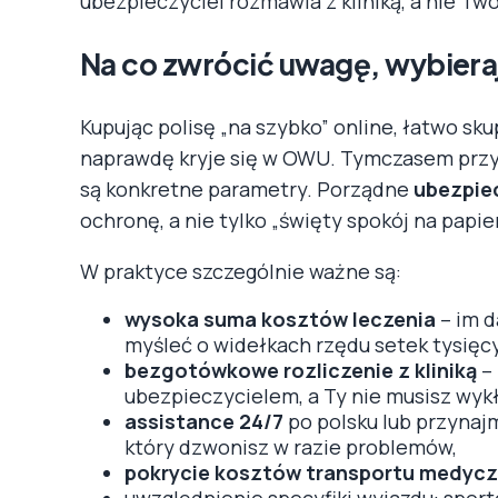
ubezpieczyciel rozmawia z kliniką, a nie Tw
Na co zwrócić uwagę, wybieraj
Kupując polisę „na szybko” online, łatwo skup
naprawdę kryje się w OWU. Tymczasem przy 
są konkretne parametry. Porządne
ubezpiec
ochronę, a nie tylko „święty spokój na papier
W praktyce szczególnie ważne są:
wysoka suma kosztów leczenia
– im d
myśleć o widełkach rzędu setek tysięc
bezgotówkowe rozliczenie z kliniką
– 
ubezpieczycielem, a Ty nie musisz wyk
assistance 24/7
po polsku lub przynajm
który dzwonisz w razie problemów,
pokrycie kosztów transportu medycz
uwzględnienie specyfiki wyjazdu: spor