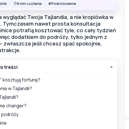
#
żnik
6 min czytania
Podróżowanie
a wyglądać Twoja Tajlandia, a nie kroplówka w
ych. Tymczasem nawet prosta konsultacja
linice potrafią kosztować tyle, co cały tydzień
t więc dodatkiem do podróży, tylko jednym z
zwłaszcza jeśli chcesz spać spokojnie,
atrakcje.
is treści
” kosztują fortunę?
ie w Tajlandii?
ajlandii?
ame changer?
j podróży
ekłe