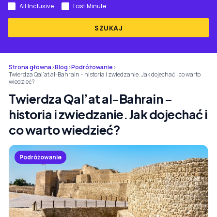
All Inclusive
Last Minute
SZUKAJ
Strona główna
›
Blog
›
Podróżowanie
›
Twierdza Qal’at al-Bahrain – historia i zwiedzanie. Jak dojechać i co warto
wiedzieć?
Twierdza Qal’at al-Bahrain –
historia i zwiedzanie. Jak dojechać i
co warto wiedzieć?
Podróżowanie