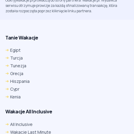
Odkryjwakacje.pl prowadzą do strony partnera: Wakacje.pl. Wydawca
serwisu otrzymuje prowizje za każdą sfinalizowaną transakcję, która
została rozpoczęta poprzez kliknięcie linku partnera.
Tanie Wakacje
Egipt
Turcja
Tunezja
Grecja
Hiszpania
Cypr
Kenia
Wakacje All Inclusive
All Inclusive
Wakacje Last Minute