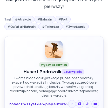
pierwszy!
#Atrakcje
#Bahrajn
#Fort
Tagi:
#Qal’at al-Bahrain
#Twierdza
#Zwiedzanie
Wydawca serwisu
Hubert Podróżnik
2348 wpisów
Twórca bloga odkryjwakacje.pl, pasjonat podróży i
ekspert od wakacji all inclusive. Tworzę szczegółowe
przewodniki, analizuję koszty wczasów za granicą i
recenzuję hotele, pomagając podróżnikom zaplanować
idealne wakacje.
Zobacz wszystkie wpisy autora