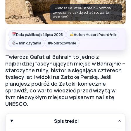
Twierdza Qal’at al-Bahrain – historia i
zwiedzanie. Jak dojechać i co warto
wiedzieć?
Data publikacji: 4 lipca 2025
Autor: Hubert Podróżnik
#
4 min czytania
Podróżowanie
Twierdza Qal’at al-Bahrain to jedno z
najbardziej fascynujących miejsc w Bahrajnie –
starożytne ruiny, historia sięgająca czterech
tysięcy lat i widoki na Zatokę Perską. Jeśli
planujesz podróż do Zatoki, koniecznie
sprawdź, co warto wiedzieć przed wizytą w
tym niezwykłym miejscu wpisanym na listę
UNESCO.
Spis treści