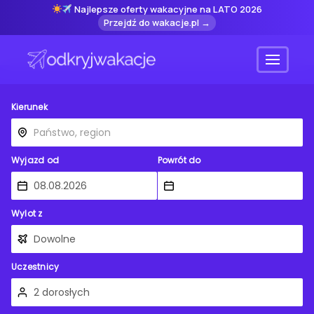
Najlepsze oferty wakacyjne na LATO 2026
Przejdź do wakacje.pl →
Menu
Kierunek
Wyjazd od
Powrót do
Wylot z
Uczestnicy