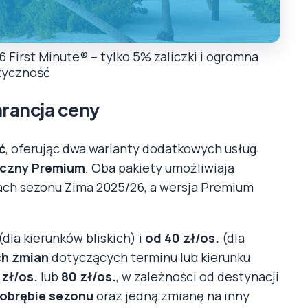
 First Minute® – tylko 5% zaliczki i ogromna
tyczność
arancja ceny
ć
, oferując dwa warianty dodatkowych usług:
yczny Premium
. Oba pakiety umożliwiają
ch sezonu Zima 2025/26, a wersja Premium
(dla kierunków bliskich) i
od 40 zł/os.
(dla
ch zmian
dotyczących terminu lub kierunku
 zł/os.
lub
80 zł/os.
, w zależności od destynacji
 obrębie sezonu
oraz jedną zmianę na inny