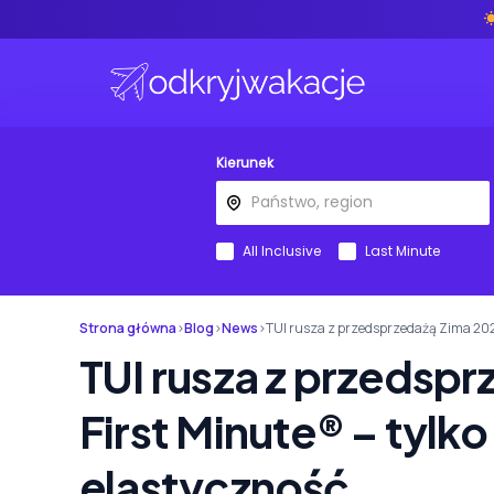
Kierunek
All Inclusive
Last Minute
Strona główna
›
Blog
›
News
›
TUI rusza z przedsprzedażą Zima 2025
TUI rusza z przedsp
First Minute® – tylk
elastyczność