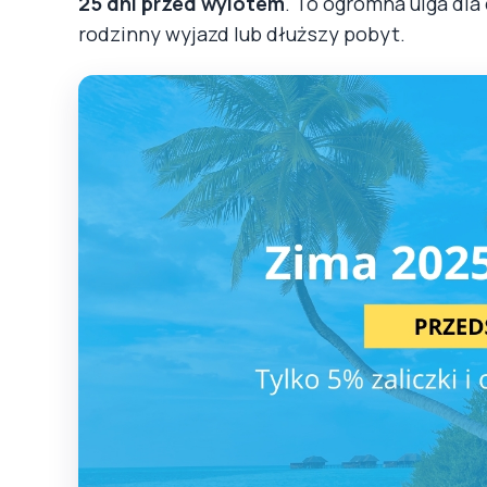
25 dni przed wylotem
. To ogromna ulga dl
rodzinny wyjazd lub dłuższy pobyt.