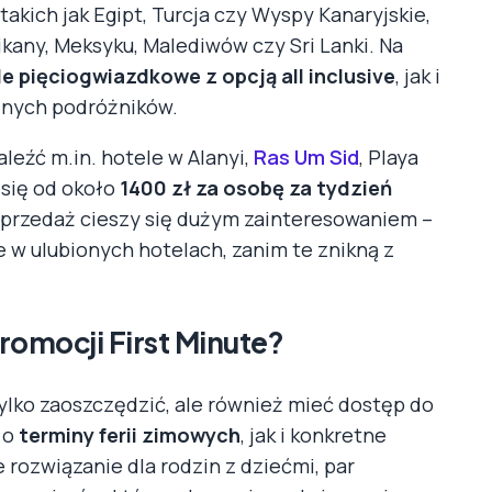
akich jak Egipt, Turcja czy Wyspy Kanaryjskie,
kany, Meksyku, Malediwów czy Sri Lanki. Na
e pięciogwiazdkowe z opcją all inclusive
, jak i
dnych podróżników.
eźć m.in. hotele w Alanyi,
Ras Um Sid
, Playa
 się od około
1400 zł za osobę za tydzień
sprzedaż cieszy się dużym zainteresowaniem –
 w ulubionych hotelach, zanim te znikną z
romocji First Minute?
tylko zaoszczędzić, ale również mieć dostęp do
 o
terminy ferii zimowych
, jak i konkretne
 rozwiązanie dla rodzin z dziećmi, par