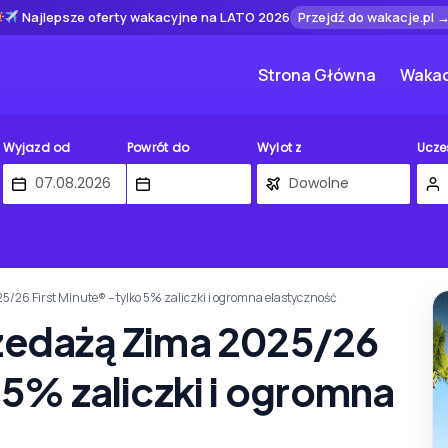
Najlepsze oferty wakacyjne na LATO 2026
Przejdź do wakacje.pl 
Strona Główna
Wakac
Wyjazd od
Powrót do
Wylot z
Ucze
/26 First Minute® – tylko 5% zaliczki i ogromna elastyczność
rzedażą Zima 2025/26
o 5% zaliczki i ogromna