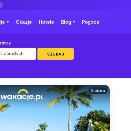
→
je
Okazje
Hotele
Blog
Pogoda
stnicy
SZUKAJ
Reklama