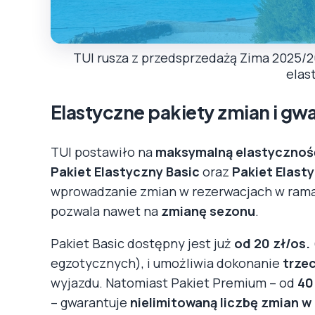
TUI rusza z przedsprzedażą Zima 2025/26
elas
Elastyczne pakiety zmian i gw
TUI postawiło na
maksymalną elastycznoś
Pakiet Elastyczny Basic
oraz
Pakiet Elast
wprowadzanie zmian w rezerwacjach w rama
pozwala nawet na
zmianę sezonu
.
Pakiet Basic dostępny jest już
od 20 zł/os.
egzotycznych), i umożliwia dokonanie
trze
wyjazdu. Natomiast Pakiet Premium – od
40
– gwarantuje
nielimitowaną liczbę zmian w