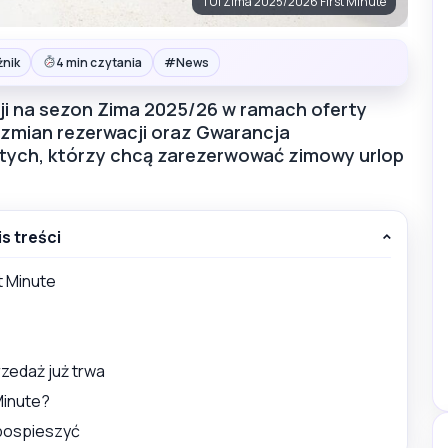
TUI Zima 2025/2026 First Minute
#
żnik
4 min czytania
News
ji na sezon Zima 2025/26 w ramach oferty
ć zmian rezerwacji oraz Gwarancja
a tych, którzy chcą zarezerwować zimowy urlop
is treści
t Minute
zedaż już trwa
Minute?
pospieszyć