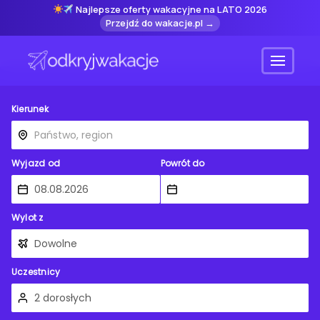
Najlepsze oferty wakacyjne na LATO 2026
Przejdź do wakacje.pl →
Menu
Kierunek
Wyjazd od
Powrót do
Wylot z
Uczestnicy