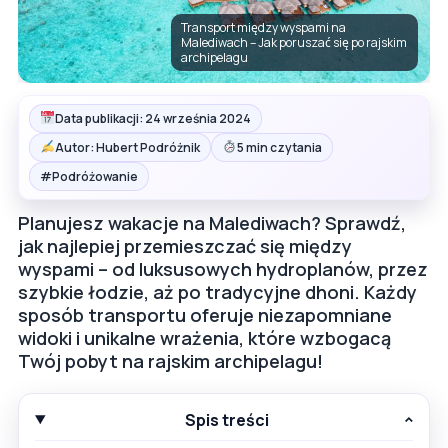
Transport między wyspami na
Malediwach – Jak poruszać się po rajskim
archipelagu
Data publikacji: 24 września 2024
Autor: Hubert Podróżnik
5 min czytania
#
Podróżowanie
Planujesz wakacje na Malediwach? Sprawdź,
jak najlepiej przemieszczać się między
wyspami – od luksusowych hydroplanów, przez
szybkie łodzie, aż po tradycyjne dhoni. Każdy
sposób transportu oferuje niezapomniane
widoki i unikalne wrażenia, które wzbogacą
Twój pobyt na rajskim archipelagu!
Spis treści