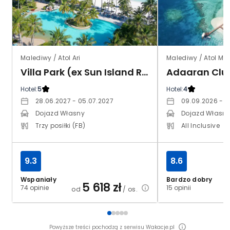
Malediwy / Atol Ari
Malediwy / Atol Ma
Villa Park (ex Sun Island Resort & Spa)
Adaaran Clu
Hotel:
5
Hotel:
4
28.06.2027 - 05.07.2027
09.09.2026 - 1
Dojazd Własny
Dojazd Własn
Trzy posiłki (FB)
All Inclusive
9.3
8.6
Wspaniały
Bardzo dobry
5 618
zł
74 opinie
15 opinii
od
/ os.
Powyższe treści pochodzą z serwisu Wakacje.pl