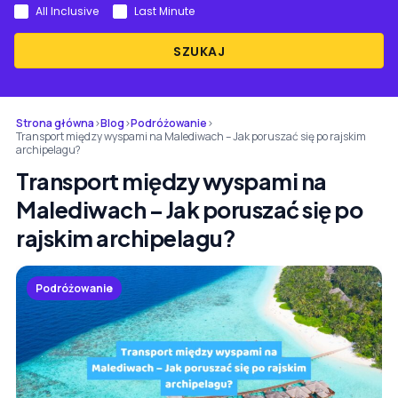
All Inclusive
Last Minute
SZUKAJ
Strona główna
›
Blog
›
Podróżowanie
›
Transport między wyspami na Malediwach – Jak poruszać się po rajskim
archipelagu?
Transport między wyspami na
Malediwach – Jak poruszać się po
rajskim archipelagu?
Podróżowanie