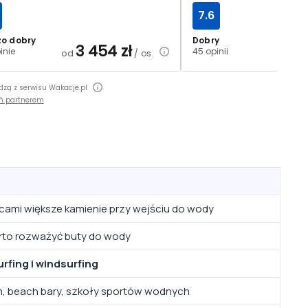
7.6
zo dobry
Dobry
3 454
zł
2
inie
45 opinii
od
/ os.
od
dzą z serwisu Wakacje.pl
ń partnerem
scami większe kamienie przy wejściu do wody
warto rozważyć buty do wody
urfing i windsurfing
ach, beach bary, szkoły sportów wodnych