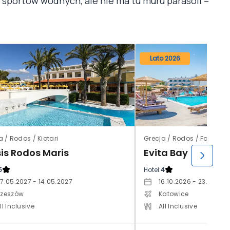
y sportów wodnych, ale nie ma tu muru parasoli –
Lato 2026
a / Rodos / Kiotari
Grecja / Rodos / Faliraki
sis Rodos Maris
Evita Bay
5
Hotel:
4
7.05.2027 - 14.05.2027
16.10.2026 - 23.10.202
zeszów
Katowice
ll Inclusive
All Inclusive