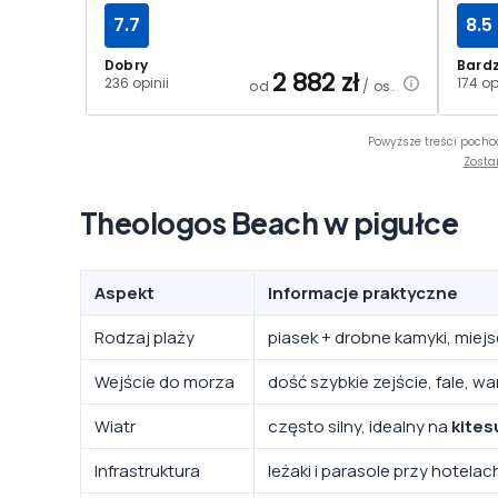
7.7
8.5
Dobry
Bard
2 882
zł
236 opinii
174 op
od
/ os.
Powyższe treści pocho
Zosta
Theologos Beach w pigułce
Aspekt
Informacje praktyczne
Rodzaj plaży
piasek + drobne kamyki, miej
Wejście do morza
dość szybkie zejście, fale, 
Wiatr
często silny, idealny na
kites
Infrastruktura
leżaki i parasole przy hotel