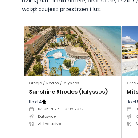
dzielą na odcinki hotele, beach bary i szkoł
wciąż czujesz przestrzeń i luz.
Grecja / Rodos / Ialyssos
Grecj
Sunshine Rhodes (Ialyssos)
Mit
Hotel:
4
Hotel:
03.05.2027 - 10.05.2027
0
Katowice
R
All Inclusive
A