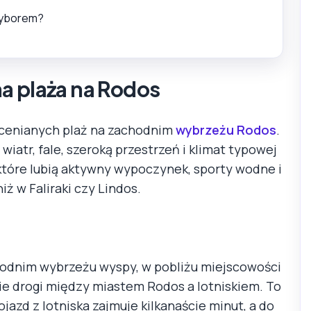
wyborem?
a plaża na Rodos
ocenianych plaż na zachodnim
wybrzeżu Rodos
.
wiatr, fale, szeroką przestrzeń i klimat typowej
 które lubią aktywny wypoczynek, sporty wodne i
iż w Faliraki czy Lindos.
hodnim wybrzeżu wyspy, w pobliżu miejscowości
ie drogi między miastem Rodos a lotniskiem. To
jazd z lotniska zajmuje kilkanaście minut, a do