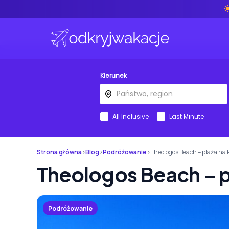
Kierunek
All Inclusive
Last Minute
Strona główna
›
Blog
›
Podróżowanie
›
Theologos Beach – plaża na
Theologos Beach – p
Podróżowanie