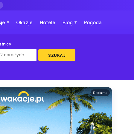
→
je
Okazje
Hotele
Blog
Pogoda
stnicy
SZUKAJ
Reklama