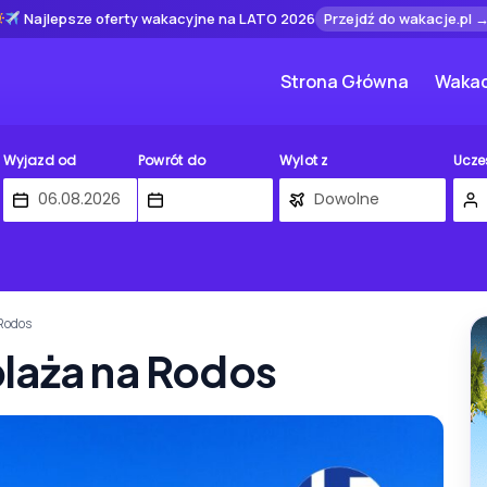
Najlepsze oferty wakacyjne na LATO 2026
Przejdź do wakacje.pl 
Strona Główna
Wakac
Wyjazd od
Powrót do
Wylot z
Ucze
 Rodos
laża na Rodos