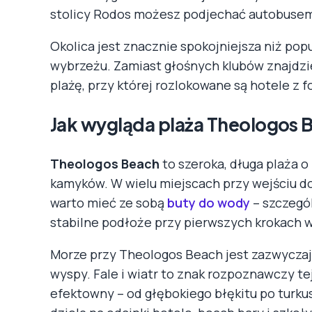
stolicy Rodos możesz podjechać autobuse
Okolica jest znacznie spokojniejsza niż po
wybrzeżu. Zamiast głośnych klubów znajdzies
plażę, przy której rozlokowane są hotele z 
Jak wygląda plaża Theologos 
Theologos Beach
to szeroka, długa plaża 
kamyków. W wielu miejscach przy wejściu do
warto mieć ze sobą
buty do wody
– szczegól
stabilne podłoże przy pierwszych krokach 
Morze przy Theologos Beach jest zazwyczaj
wyspy. Fale i wiatr to znak rozpoznawczy tej
efektowny – od głębokiego błękitu po turku