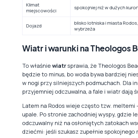
Klimat
spokojniej niż w dużych kurort
miejscowości
blisko lotniska i miasta Ro
Dojazd
wybrzeża
Wiatr i warunki na Theologos 
To właśnie
wiatr
sprawia, że Theologos Beac
będzie to minus, bo woda bywa bardziej nies
w nogi przy silniejszych podmuchach. Dla i
przyjemniej odczuwalna, a fale i wiatr dają
Latem na Rodos wieje często tzw. meltemi – 
upale. Po stronie zachodniej wyspy, gdzie l
odczuwalny niż na osłoniętych zatokach ws
dziećmi: jeśli szukasz zupełnie spokojnego 