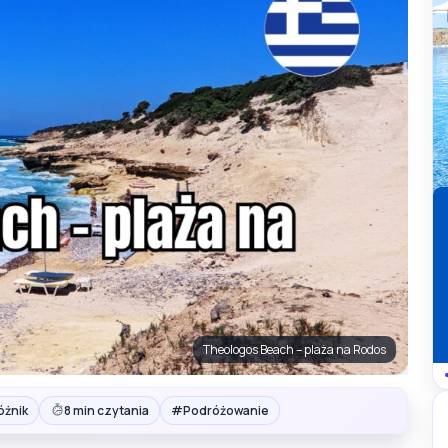
Theologos Beach – plaża na Rodos
#
óżnik
8 min czytania
Podróżowanie