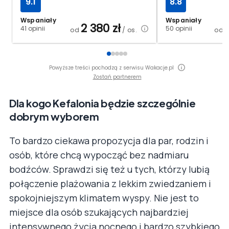
9.1
8.8
Wspaniały
Wspaniały
2 380
zł
41 opinii
50 opinii
od
/ os.
od
Powyższe treści pochodzą z serwisu Wakacje.pl
Zostań partnerem
Dla kogo Kefalonia będzie szczególnie
dobrym wyborem
To bardzo ciekawa propozycja dla par, rodzin i
osób, które chcą wypocząć bez nadmiaru
bodźców. Sprawdzi się też u tych, którzy lubią
połączenie plażowania z lekkim zwiedzaniem i
spokojniejszym klimatem wyspy. Nie jest to
miejsce dla osób szukających najbardziej
intensywnego życia nocnego i bardzo szybkiego