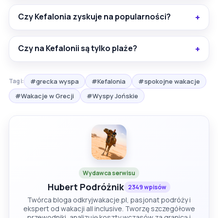
Czy Kefalonia zyskuje na popularności?
Czy na Kefalonii są tylko plaże?
#grecka wyspa
#Kefalonia
#spokojne wakacje
Tagi:
#Wakacje w Grecji
#Wyspy Jońskie
Wydawca serwisu
Hubert Podróżnik
2349 wpisów
Twórca bloga odkryjwakacje.pl, pasjonat podróży i
ekspert od wakacji all inclusive. Tworzę szczegółowe
przewodniki, analizuję koszty wczasów za granicą i