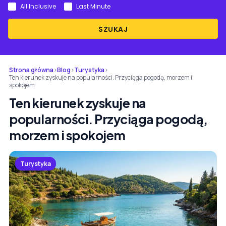
All Inclusive
Last Minute
SZUKAJ
Strona główna
›
Blog
›
Turystyka
›
Ten kierunek zyskuje na popularności. Przyciąga pogodą, morzem i
spokojem
Ten kierunek zyskuje na
popularności. Przyciąga pogodą,
morzem i spokojem
Turystyka