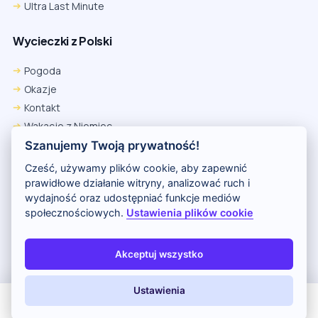
Ultra Last Minute
Wycieczki z Polski
Pogoda
Okazje
Kontakt
Wakacje z Niemiec
Polityka Prywatności
Szanujemy Twoją prywatność!
Wakacje w Egipcie
Cześć, używamy plików cookie, aby zapewnić
Rankingi hoteli
prawidłowe działanie witryny, analizować ruch i
wydajność oraz udostępniać funkcje mediów
społecznościowych.
Ustawienia plików cookie
Partnerem serwisu jest portal Wakacje.pl
O nas
Kontakt i reklama
Polityka prywatności
Akceptuj wszystko
Copyright (c) 2026 Odkryj Wakacje
Ustawienia
All Inclusive
Last Minute
LATO 2026
Z dziećmi