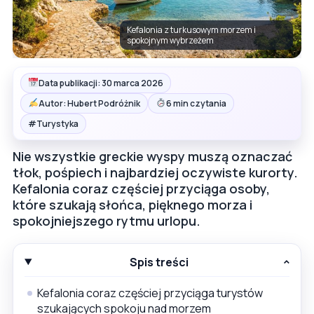
Kefalonia z turkusowym morzem i
spokojnym wybrzeżem
Data publikacji: 30 marca 2026
Autor: Hubert Podróżnik
6 min czytania
#
Turystyka
Nie wszystkie greckie wyspy muszą oznaczać
tłok, pośpiech i najbardziej oczywiste kurorty.
Kefalonia coraz częściej przyciąga osoby,
które szukają słońca, pięknego morza i
spokojniejszego rytmu urlopu.
Spis treści
Kefalonia coraz częściej przyciąga turystów
szukających spokoju nad morzem