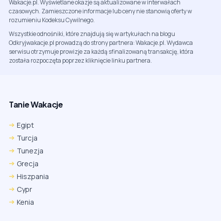
Wakacje.pl. Wyświetlane okazje są aktualizowane w interwałach
czasowych. Zamieszczone informacje lub ceny nie stanowią oferty w
rozumieniu Kodeksu Cywilnego.
Wszystkie odnośniki, które znajdują się w artykułach na blogu
Odkryjwakacje.pl prowadzą do strony partnera: Wakacje.pl. Wydawca
serwisu otrzymuje prowizje za każdą sfinalizowaną transakcję, która
została rozpoczęta poprzez kliknięcie linku partnera.
Tanie Wakacje
Egipt
Turcja
Tunezja
Grecja
Hiszpania
Cypr
Kenia