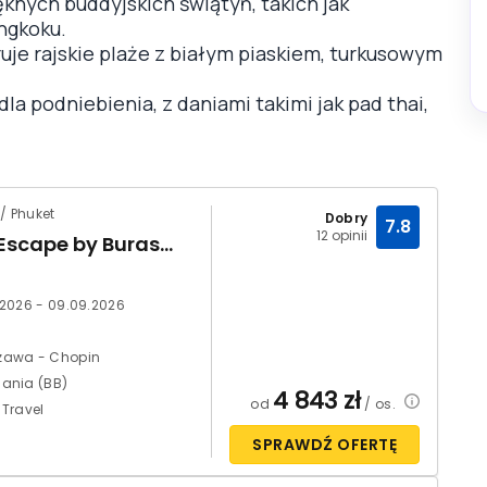
ięknych buddyjskich świątyń, takich jak
ngkoku.
ruje rajskie plaże z białym piaskiem, turkusowym
dla podniebienia, z daniami takimi jak pad thai,
/ Phuket
Dobry
7.8
12 opinii
Island Escape by Burasari
.2026 - 09.09.2026
zawa - Chopin
ania (BB)
4 843
zł
od
/ os.
 Travel
SPRAWDŹ OFERTĘ