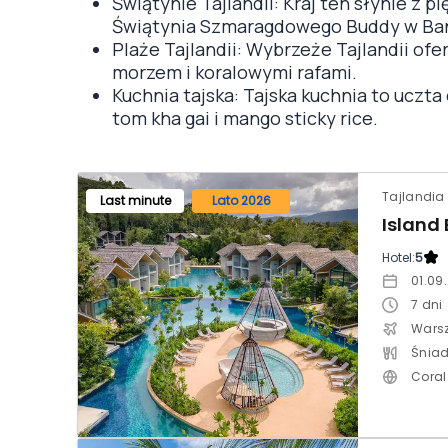
Świątynie Tajlandii: Kraj ten słynie z p
Świątynia Szmaragdowego Buddy w Ba
Plaże Tajlandii: Wybrzeże Tajlandii ofe
morzem i koralowymi rafami.
Kuchnia tajska: Tajska kuchnia to uczta 
tom kha gai i mango sticky rice.
Tajlandia 
Last minute
Lato 2026
Hotel:
5
01.09
7
dni
Wars
Śniad
Coral