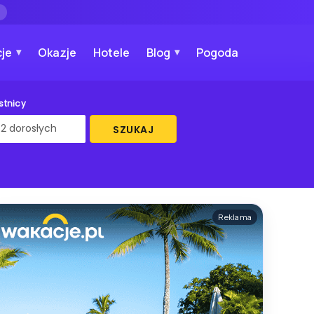
→
je
Okazje
Hotele
Blog
Pogoda
stnicy
SZUKAJ
Reklama