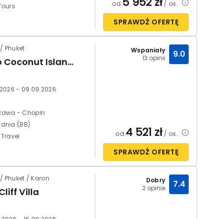
5 952
zł
od
/ os.
Tours
SPRAWDŹ OFERTĘ
/ Phuket
Wspaniały
9.0
13 opinii
Barcelo Coconut Island (ex The Village Coconut Island)
.2026 - 09.09.2026
zawa - Chopin
ania (BB)
4 521
zł
od
/ os.
 Travel
SPRAWDŹ OFERTĘ
/ Phuket / Karon
Dobry
7.4
2 opinie
liff Villa