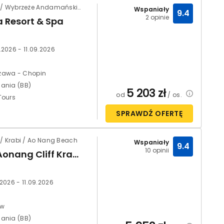
Tajlandia / Wybrzeże Andamańskie / Khao Lak
Wspaniały
9.4
2 opinie
a Resort & Spa
.2026 - 11.09.2026
zawa - Chopin
ania (BB)
5 203
zł
od
/ os.
Tours
SPRAWDŹ OFERTĘ
 / Krabi / Ao Nang Beach
Wspaniały
9.4
10 opinii
Avani Aonang Cliff Krabi Resort
.2026 - 11.09.2026
ów
ania (BB)