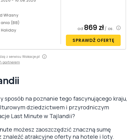
.2026 - 16.08.2026
d Własny
ania (BB)
869
zł
od
/ os.
 Holiday
SPRAWDŹ OFERTĘ
dzą z serwisu Wakacje.pl
ń partnerem
andii
ły sposób na poznanie tego fascynującego kraju,
kulturowym dziedzictwem i przyrodniczym
cje Last Minute w Tajlandii?
Minute możesz zaoszczędzić znaczną sumę
znaleźć atrakcyjne oferty na hotele i loty.