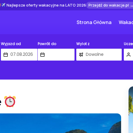
Najlepsze oferty wakacyjne na LATO 2026
Przejdź do wakacje.pl 
Strona Główna
Wakac
Wyjazd od
Powrót do
Wylot z
Ucze
e