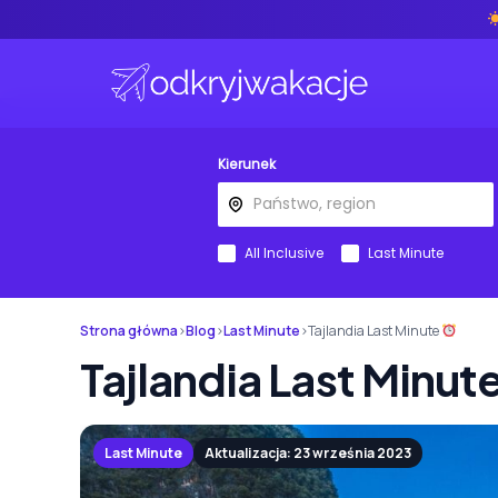
Kierunek
All Inclusive
Last Minute
Strona główna
›
Blog
›
Last Minute
›
Tajlandia Last Minute
Tajlandia Last Minut
Last Minute
Aktualizacja: 23 września 2023