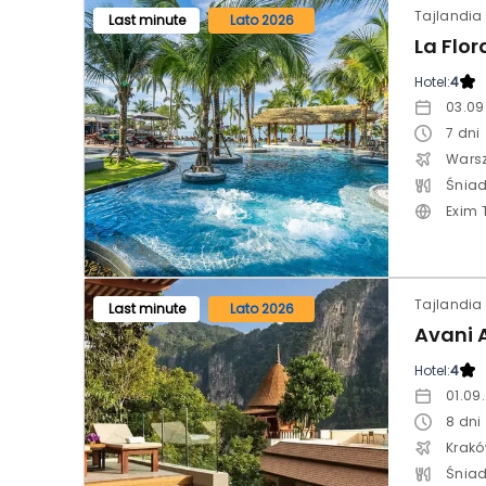
Last minute
Lato 2026
La Flor
Hotel:
4
03.09
7
dni
Wars
Śniad
Exim 
Tajlandia
Last minute
Lato 2026
Hotel:
4
01.09
8
dni
Krak
Śniad