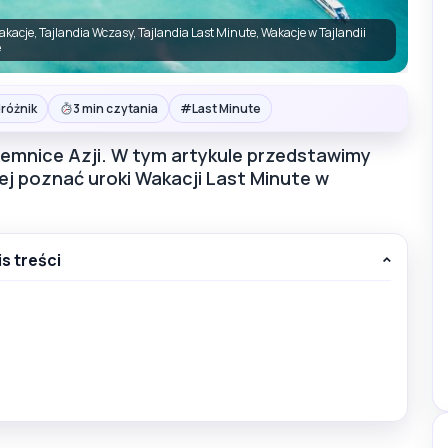
akacje, Tajlandia Wczasy, Tajlandia Last Minute, Wakacje w Tajlandii
e
#
różnik
3 min czytania
Last Minute
ajemnice Azji. W tym artykule przedstawimy
żej poznać uroki Wakacji Last Minute w
is treści