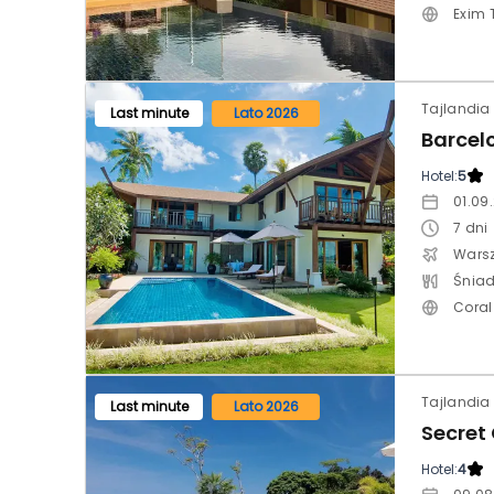
Exim 
Tajlandia 
Last minute
Lato 2026
Hotel:
5
01.09
7
dni
Wars
Śniad
Coral
Tajlandia 
Last minute
Lato 2026
Secret C
Hotel:
4