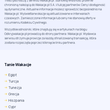
Treści pochodzą z serwisu Wakacje.pl. Stanowią własność prawnie
chronioną należącą do Wakacje.pl S.A. i/lub jej partnerów. Ceny i dostępność
są dynamiczne. Aktualne informacje możesz sprawdzić bezpośrednio na
Wakacje.pl. Wyświetlane okazje są aktualizowane w interwałach
czasowych. Zamieszczone informacje lub ceny nie stanowią oferty w
rozumieniu Kodeksu Cywilnego.
Wszystkie odnośniki, które znajdują się w artykułach na blogu
Odkryjwakacje.pl prowadzą do strony partnera: Wakacje.pl. Wydawca
serwisu otrzymuje prowizje za każdą sfinalizowaną transakcję, która
została rozpoczęta poprzez kliknięcie linku partnera.
Tanie Wakacje
Egipt
Turcja
Tunezja
Grecja
Hiszpania
Cypr