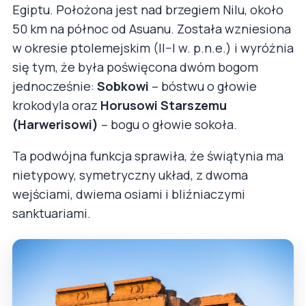
Egiptu. Położona jest nad brzegiem Nilu, około
50 km na północ od Asuanu. Została wzniesiona
w okresie ptolemejskim (II–I w. p.n.e.) i wyróżnia
się tym, że była poświęcona dwóm bogom
jednocześnie:
Sobkowi
– bóstwu o głowie
krokodyla oraz
Horusowi Starszemu
(Harwerisowi)
– bogu o głowie sokoła.
Ta podwójna funkcja sprawiła, że świątynia ma
nietypowy, symetryczny układ, z dwoma
wejściami, dwiema osiami i bliźniaczymi
sanktuariami.