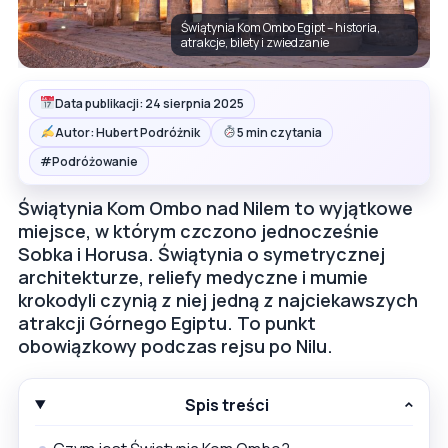
Świątynia Kom Ombo Egipt – historia,
atrakcje, bilety i zwiedzanie
Data publikacji: 24 sierpnia 2025
Autor: Hubert Podróżnik
5 min czytania
#
Podróżowanie
Świątynia Kom Ombo nad Nilem to wyjątkowe
miejsce, w którym czczono jednocześnie
Sobka i Horusa. Świątynia o symetrycznej
architekturze, reliefy medyczne i mumie
krokodyli czynią z niej jedną z najciekawszych
atrakcji Górnego Egiptu. To punkt
obowiązkowy podczas rejsu po Nilu.
Spis treści