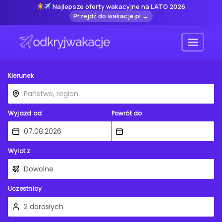
Najlepsze oferty wakacyjne na LATO 2026
Przejdź do wakacje.pl →
Menu
Kierunek
Wyjazd od
Powrót do
Wylot z
Uczestnicy