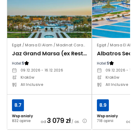
Egipt / Marsa El Alam / Madinat Coraya
Egipt / Marsa El Al
Jaz Grand Marsa (ex Resta Grand Resort)
Hotel:
5
Hotel:
5
09.12.2026 - 16.12.2026
09.12.2026 - 16
Kraków
Kraków
All Inclusive
All Inclusive
8.7
8.9
Wspaniały
Wspaniały
3 079
zł
832 opinie
718 opinii
od
/ os.
od