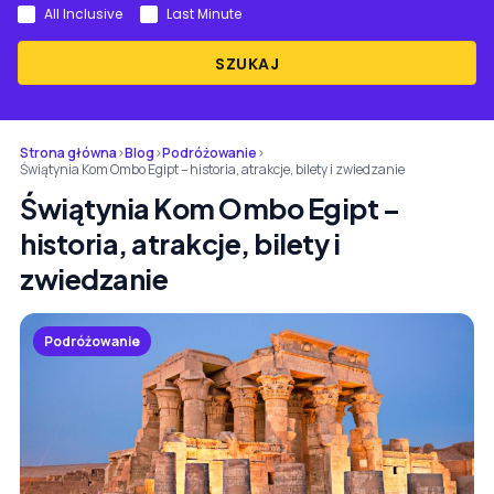
All Inclusive
Last Minute
SZUKAJ
Strona główna
›
Blog
›
Podróżowanie
›
Świątynia Kom Ombo Egipt – historia, atrakcje, bilety i zwiedzanie
Świątynia Kom Ombo Egipt –
historia, atrakcje, bilety i
zwiedzanie
Podróżowanie