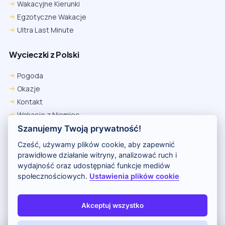
Wakacyjne Kierunki
Egzotyczne Wakacje
Ultra Last Minute
Wycieczki z Polski
Pogoda
Okazje
Kontakt
Wakacje z Niemiec
Polityka Prywatności
Szanujemy Twoją prywatność!
Wakacje w Egipcie
Cześć, używamy plików cookie, aby zapewnić
Rankingi hoteli
prawidłowe działanie witryny, analizować ruch i
wydajność oraz udostępniać funkcje mediów
społecznościowych.
Ustawienia plików cookie
Partnerem serwisu jest portal Wakacje.pl
O nas
Kontakt i reklama
Polityka prywatności
Akceptuj wszystko
Copyright (c) 2026 Odkryj Wakacje