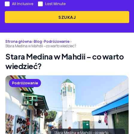
All Inclusive
Last Minute
SZUKAJ
Strona główna
›
Blog
›
Podróżowanie
›
Stara Medina w Mahdii – co warto wiedzieć?
Stara Medina w Mahdii – co warto
wiedzieć?
Podróżowanie
Stara Medina w Mahdii – co warto