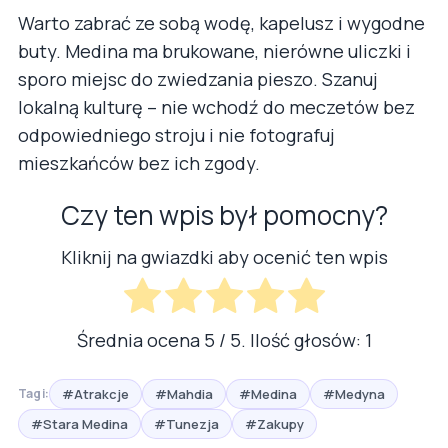
Warto zabrać ze sobą wodę, kapelusz i wygodne
buty. Medina ma brukowane, nierówne uliczki i
sporo miejsc do zwiedzania pieszo. Szanuj
lokalną kulturę – nie wchodź do meczetów bez
odpowiedniego stroju i nie fotografuj
mieszkańców bez ich zgody.
Czy ten wpis był pomocny?
Kliknij na gwiazdki aby ocenić ten wpis
Średnia ocena
5
/ 5. Ilość głosów:
1
#Atrakcje
#Mahdia
#Medina
#Medyna
Tagi:
#Stara Medina
#Tunezja
#Zakupy