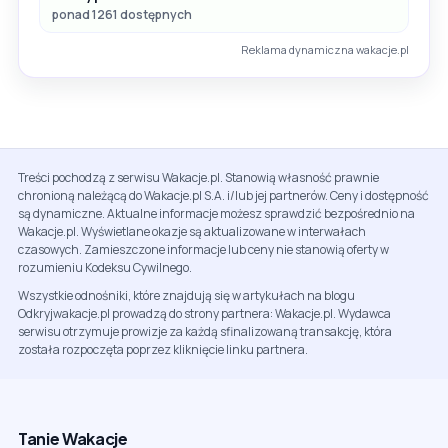
ponad 1261 dostępnych
Reklama dynamiczna wakacje.pl
Treści pochodzą z serwisu Wakacje.pl. Stanowią własność prawnie
chronioną należącą do Wakacje.pl S.A. i/lub jej partnerów. Ceny i dostępność
są dynamiczne. Aktualne informacje możesz sprawdzić bezpośrednio na
Wakacje.pl. Wyświetlane okazje są aktualizowane w interwałach
czasowych. Zamieszczone informacje lub ceny nie stanowią oferty w
rozumieniu Kodeksu Cywilnego.
Wszystkie odnośniki, które znajdują się w artykułach na blogu
Odkryjwakacje.pl prowadzą do strony partnera: Wakacje.pl. Wydawca
serwisu otrzymuje prowizje za każdą sfinalizowaną transakcję, która
została rozpoczęta poprzez kliknięcie linku partnera.
Tanie Wakacje