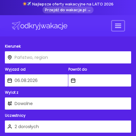
Najlepsze oferty wakacyjne na LATO 2026
Przejdź do wakacje.pl →
Menu
Kierunek
Wyjazd od
Powrót do
Wylot z
Uczestnicy