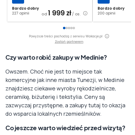
Bardzo dobry
Bardzo dobry
1 999
zł
227 opinii
200 opinii
od
/ os.
Powyższe treści pochodzą z serwisu Wakacje.pl
Zostań partnerem
Czy warto robić zakupy w Medinie?
Owszem. Choć nie jest to miejsce tak
komercyjne jak inne miasta Tunezji, w Medinie
znajdziesz ciekawe wyroby rękodzielnicze,
ceramikę, biżuterię i tekstylia. Ceny są
zazwyczaj przystępne, a zakupy tutaj to okazja
do wsparcia lokalnych rzemieślników.
Co jeszcze warto wiedzieć przed wizytą?