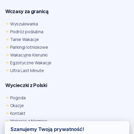
Wczasy za granicą
Wyszukiwarka
Podróż poślubna
Tanie Wakacje
Parkingi lotniskowe
Wakacyjne Kierunki
Egzotyczne Wakacje
Ultra Last Minute
Wycieczki z Polski
Pogoda
Okazje
Kontakt
Wakacje z Niemiec
Polityka Prywatności
Szanujemy Twoją prywatność!