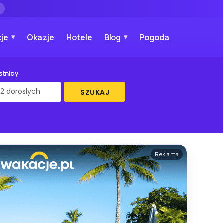
→
je
Okazje
Hotele
Blog
Pogoda
stnicy
SZUKAJ
Reklama