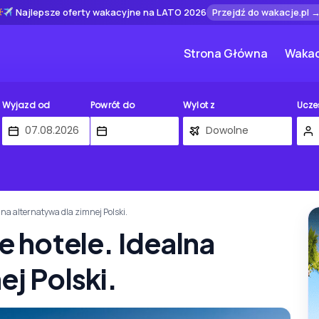
Najlepsze oferty wakacyjne na LATO 2026
Przejdź do wakacje.pl 
Strona Główna
Wakac
Wyjazd od
Powrót do
Wylot z
Ucze
alna alternatywa dla zimnej Polski.
e hotele. Idealna
ej Polski.