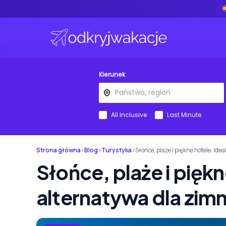
Kierunek
All Inclusive
Last Minute
Strona główna
›
Blog
›
Turystyka
›
Słońce, plaże i piękne hotele. Ide
Słońce, plaże i piękn
alternatywa dla zimn