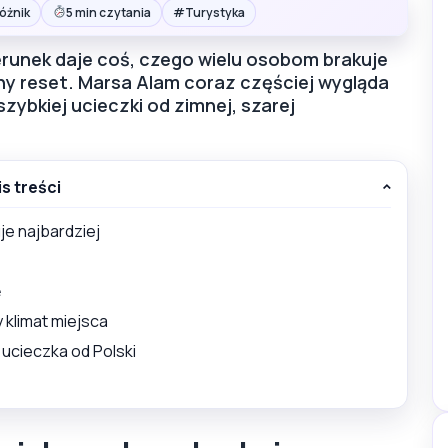
#
óżnik
5 min czytania
Turystyka
erunek daje coś, czego wielu osobom brakuje
jny reset. Marsa Alam coraz częściej wygląda
ybkiej ucieczki od zimnej, szarej
is treści
je najbardziej
ę
 klimat miejsca
 ucieczka od Polski