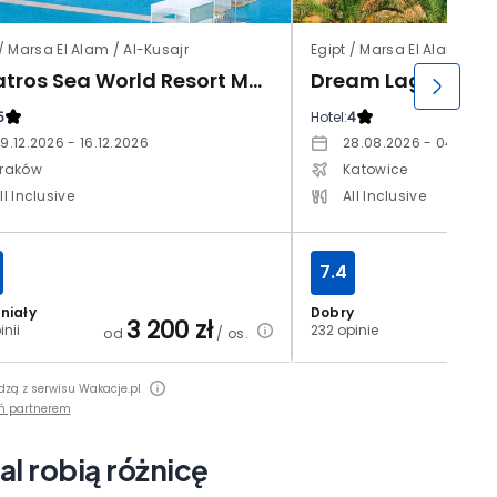
 / Marsa El Alam / Al-Kusajr
Egipt / Marsa El Alam
Albatros Sea World Resort Marsa Alam
5
Hotel:
4
9.12.2026 - 16.12.2026
28.08.2026 - 04.09.2
raków
Katowice
ll Inclusive
All Inclusive
7.4
niały
Dobry
3 200
zł
2
inii
232 opinie
od
/ os.
od
dzą z serwisu Wakacje.pl
ń partnerem
dal robią różnicę