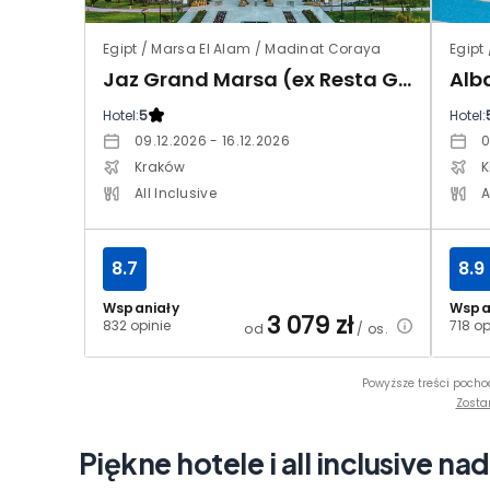
Egipt / Marsa El Alam / Madinat Coraya
Egipt
Jaz Grand Marsa (ex Resta Grand Resort)
Hotel:
5
Hotel:
09.12.2026 - 16.12.2026
0
Kraków
K
All Inclusive
A
8.7
8.9
Wspaniały
Wspa
3 079
zł
832 opinie
718 op
od
/ os.
Powyższe treści pocho
Zosta
Piękne hotele i all inclusive na