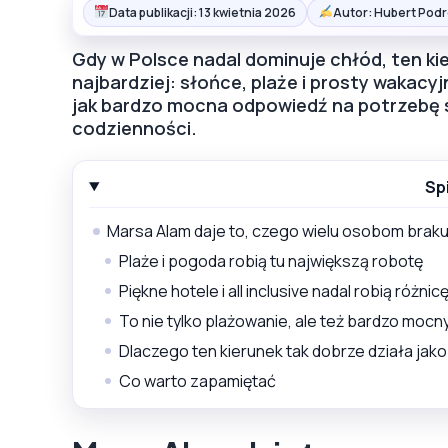
Data publikacji: 13 kwietnia 2026
Autor: Hubert Podr
Gdy w Polsce nadal dominuje chłód, ten ki
najbardziej: słońce, plaże i prosty wakacy
jak bardzo mocna odpowiedź na potrzebę sz
codzienności.
Sp
Marsa Alam daje to, czego wielu osobom braku
Plaże i pogoda robią tu największą robotę
Piękne hotele i all inclusive nadal robią różnic
To nie tylko plażowanie, ale też bardzo mocny
Dlaczego ten kierunek tak dobrze działa jako
Co warto zapamiętać