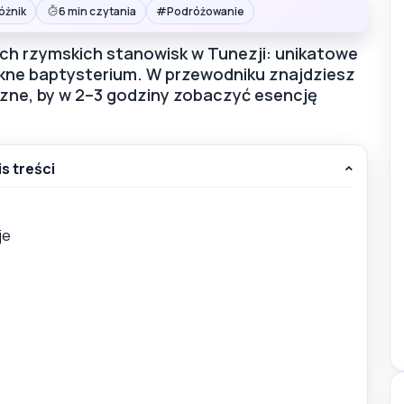
#
óżnik
6 min czytania
Podróżowanie
ych rzymskich stanowisk w Tunezji: unikatowe
piękne baptysterium. W przewodniku znajdziesz
iczne, by w 2–3 godziny zobaczyć esencję
is treści
je