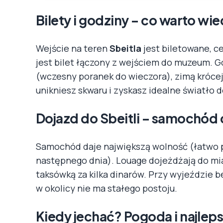
Bilety i godziny – co warto wi
Wejście na teren
Sbeitla
jest biletowane, c
jest bilet łączony z wejściem do muzeum. G
(wczesny poranek do wieczora), zimą krócej.
unikniesz skwaru i zyskasz idealne światło do
Dojazd do Sbeitli – samochód 
Samochód daje największą wolność (łatwo 
następnego dnia). Louage dojeżdżają do mi
taksówką za kilka dinarów. Przy wyjeździe 
w okolicy nie ma stałego postoju.
Kiedy jechać? Pogoda i najleps