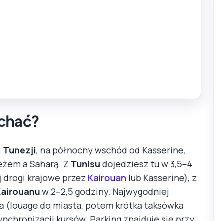
echać?
j
Tunezji
, na północny wschód od Kasserine,
eżem a Saharą. Z
Tunisu
dojedziesz tu w 3,5–4
j drogi krajowe przez
Kairouan
lub Kasserine), z
Kairouanu
w 2–2,5 godziny. Najwygodniej
a (louage do miasta, potem krótka taksówka
ynchronizacji kursów. Parking znajduje się przy