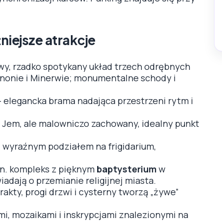
niejsze atrakcje
wy, rzadko spotykany układ trzech odrębnych
unonie i Minerwie; monumentalne schody i
 elegancka brama nadająca przestrzeni rytm i
 Jem, ale malowniczo zachowany, idealny punkt
z wyraźnym podziałem na frigidarium,
in. kompleks z pięknym
baptysterium
w
iadają o przemianie religijnej miasta.
akty, progi drzwi i cysterny tworzą „żywe”
mi, mozaikami i inskrypcjami znalezionymi na