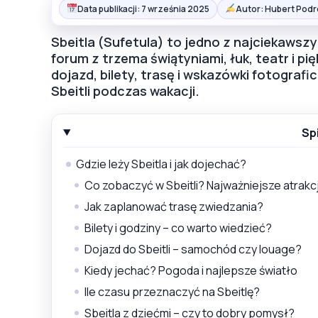
Data publikacji: 7 września 2025
Autor: Hubert Podr
Sbeitla (Sufetula) to jedno z najciekawsz
forum z trzema świątyniami, łuk, teatr i 
dojazd, bilety, trasę i wskazówki fotograf
Sbeitli podczas wakacji.
Sp
Gdzie leży Sbeitla i jak dojechać?
Co zobaczyć w Sbeitli? Najważniejsze atrakc
Jak zaplanować trasę zwiedzania?
Bilety i godziny – co warto wiedzieć?
Dojazd do Sbeitli – samochód czy louage?
Kiedy jechać? Pogoda i najlepsze światło
Ile czasu przeznaczyć na Sbeitlę?
Sbeitla z dziećmi – czy to dobry pomysł?