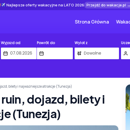
Najlepsze oferty wakacyjne na LATO 2026
Przejdź do wakacje.pl 
Strona Główna
Wakac
Wyjazd od
Powrót do
Wylot z
Ucze
jazd, bilety i najważniejsze atrakcje (Tunezja)
ruin, dojazd, bilety i
je (Tunezja)