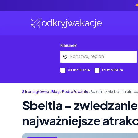
Kierunek
All Inclusive
Last Minute
Strona główna
›
Blog
›
Podróżowanie
›
Sbeitla – zwiedzanie ruin, do
Sbeitla – zwiedzanie 
najważniejsze atrakc