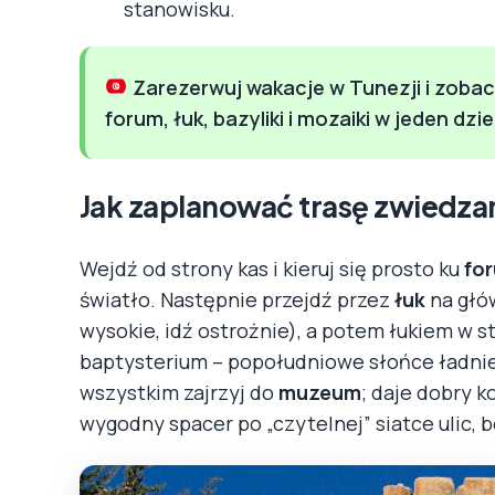
stanowisku.
Zarezerwuj wakacje w Tunezji i zoba
forum, łuk, bazyliki i mozaiki w jeden dzi
Jak zaplanować trasę zwiedza
Wejdź od strony kas i kieruj się prosto ku
fo
światło. Następnie przejdź przez
łuk
na głów
wysokie, idź ostrożnie), a potem łukiem w 
baptysterium – popołudniowe słońce ładnie 
wszystkim zajrzyj do
muzeum
; daje dobry k
wygodny spacer po „czytelnej” siatce ulic, 