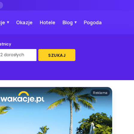
→
je
Okazje
Hotele
Blog
Pogoda
stnicy
SZUKAJ
Reklama