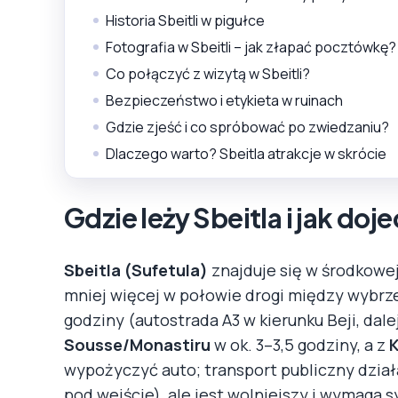
Historia Sbeitli w pigułce
Fotografia w Sbeitli – jak złapać pocztówkę?
Co połączyć z wizytą w Sbeitli?
Bezpieczeństwo i etykieta w ruinach
Gdzie zjeść i co spróbować po zwiedzaniu?
Dlaczego warto? Sbeitla atrakcje w skrócie
Gdzie leży Sbeitla i jak doj
Sbeitla (Sufetula)
znajduje się w środkowe
mniej więcej w połowie drogi między wybrz
godziny (autostrada A3 w kierunku Beji, dale
Sousse/Monastiru
w ok. 3–3,5 godziny, a z
wypożyczyć auto; transport publiczny dział
pod wejście), ale jest wolniejszy i wymaga s