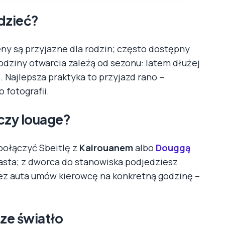
edzieć?
eny są przyjazne dla rodzin; często dostępny
odziny otwarcia zależą od sezonu: latem dłużej
 Najlepsza praktyka to przyjazd rano –
 fotografii.
czy louage?
połączyć Sbeitlę z
Kairouanem
albo
Douggą
asta; z dworca do stanowiska podjedziesz
bez auta umów kierowcę na konkretną godzinę –
ze światło