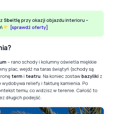
cz
Sbeitlę
przy okazji objazdu interioru –
eń
[sprawdź oferty]
nia?
rum
– rano schody i kolumny oświetla miękkie
ny plac, wejdź na taras świątyń (schody są
stronę
term
i
teatru
. Na koniec zostaw
bazyliki
z
wydobywa reliefy i fakturę kamienia. Po
ontekst temu, co widzisz w terenie. Całość to
bez długich podejść.