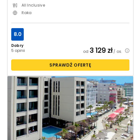
All Inclusive
Itaka
8.0
Dobry
3 129
zł
5 opinii
od
/ os.
SPRAWDŹ OFERTĘ