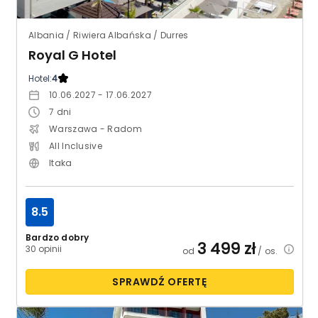
Albania / Riwiera Albańska / Durres
Royal G Hotel
Hotel:
4
10.06.2027 - 17.06.2027
7
dni
Warszawa - Radom
All Inclusive
Itaka
8.5
Bardzo dobry
3 499
zł
30 opinii
od
/ os.
SPRAWDŹ OFERTĘ