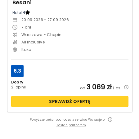
Besani
Hotel:
4
20.09.2026 - 27.09.2026
7
dni
Warszawa - Chopin
All Inclusive
Itaka
6.3
Dobry
3 069
zł
21 opinii
od
/ os.
SPRAWDŹ OFERTĘ
Powyższe treści pochodzą z serwisu Wakacje.pl
Zostań partnerem