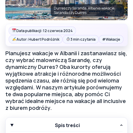
Durres czy Saranda, Albania wakacje,
Saranda czy Durres
Data publikacji: 12 czerwca 2024
#
Autor: Hubert Podróżnik
3 min czytania
Wakacje
Planujesz wakacje w Albanii i zastanawiasz się,
czy wybrać malowniczą Sarandę, czy
dynamiczny Durres? Oba kurorty oferują
wyjątkowe atrakcje i różnorodne możliwości
spędzenia czasu, ale różnią się pod wieloma
względami. W naszym artykule porównujemy
te dwa popularne miejsca, aby pomóc Ci
wybrać idealne miejsce na wakacje all inclusive
z biurem podróży.
Spis treści