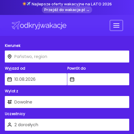
Najlepsze oferty wakacyjne na LATO 2026
Przejdź do wakacje.pl →
Menu
Kierunek
Wyjazd od
Powrót do
Wylot z
Uczestnicy