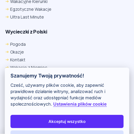
Wakacyjne Kierunki
Egzotyczne Wakacje
Ultra Last Minute
Wycieczki z Polski
Pogoda
Okazje
Kontakt
Wakacje z Niemiec
Polityka Prywatności
Szanujemy Twoją prywatność!
Wakacje w Egipcie
Cześć, używamy plików cookie, aby zapewnić
Rankingi hoteli
prawidłowe działanie witryny, analizować ruch i
wydajność oraz udostępniać funkcje mediów
społecznościowych.
Ustawienia plików cookie
Partnerem serwisu jest portal Wakacje.pl
O nas
Kontakt i reklama
Polityka prywatności
Akceptuj wszystko
Copyright (c) 2026 Odkryj Wakacje