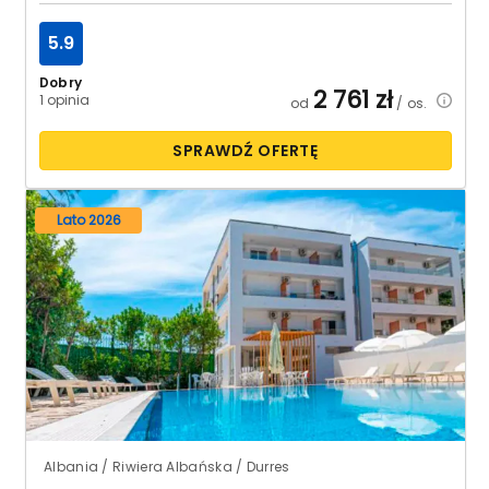
5.9
Dobry
2 761
zł
1 opinia
od
/ os.
SPRAWDŹ OFERTĘ
Lato 2026
Albania / Riwiera Albańska / Durres