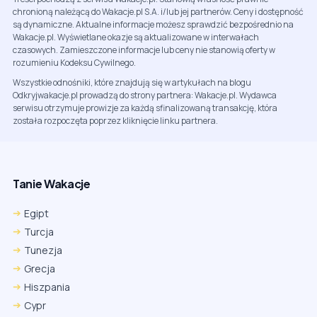
chronioną należącą do Wakacje.pl S.A. i/lub jej partnerów. Ceny i dostępność
są dynamiczne. Aktualne informacje możesz sprawdzić bezpośrednio na
Wakacje.pl. Wyświetlane okazje są aktualizowane w interwałach
czasowych. Zamieszczone informacje lub ceny nie stanowią oferty w
rozumieniu Kodeksu Cywilnego.
Wszystkie odnośniki, które znajdują się w artykułach na blogu
Odkryjwakacje.pl prowadzą do strony partnera: Wakacje.pl. Wydawca
serwisu otrzymuje prowizje za każdą sfinalizowaną transakcję, która
została rozpoczęta poprzez kliknięcie linku partnera.
Tanie Wakacje
Egipt
Turcja
Tunezja
Grecja
Hiszpania
Cypr