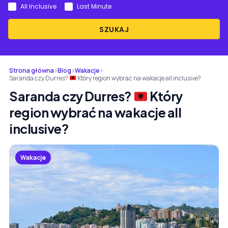
All Inclusive
Last Minute
SZUKAJ
Strona główna
›
Blog
›
Wakacje
›
Saranda czy Durres?
Który region wybrać na wakacje all inclusive?
Saranda czy Durres?
Który
region wybrać na wakacje all
inclusive?
Wakacje