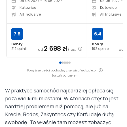
08.05.2027 - 15.05.2027
08.05.2027 - 1
Katowice
Katowice
All Inclusive
All Inclusive
7.8
6.4
Dobry
Dobry
2 698
zł
212 opinii
192 opinie
od
/ os.
od
Powyższe treści pochodzą z serwisu Wakacje.pl
Zostań partnerem
W praktyce samochód najbardziej opłaca się
poza wielkimi miastami. W Atenach często jest
bardziej problemem niż pomocą, ale już na
Krecie, Rodos, Zakynthos czy Korfu daje dużą
swobodę. To właśnie tam możesz zobaczyć