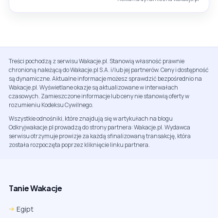
Treści pochodzą z serwisu Wakacje.pl. Stanowią własność prawnie
chronioną należącą do Wakacje.pl S.A. i/lub jej partnerów. Ceny i dostępność
są dynamiczne. Aktualne informacje możesz sprawdzić bezpośrednio na
Wakacje.pl. Wyświetlane okazje są aktualizowane w interwałach
czasowych. Zamieszczone informacje lub ceny nie stanowią oferty w
rozumieniu Kodeksu Cywilnego.
Wszystkie odnośniki, które znajdują się w artykułach na blogu
Odkryjwakacje.pl prowadzą do strony partnera: Wakacje.pl. Wydawca
serwisu otrzymuje prowizje za każdą sfinalizowaną transakcję, która
została rozpoczęta poprzez kliknięcie linku partnera.
Tanie Wakacje
Egipt