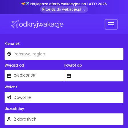
Najlepsze oferty wakacyjne na LATO 2026
Przejdź do wakacje.pl →
Menu
Kierunek
Wyjazd od
Powrót do
Wylot z
Uczestnicy