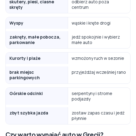
skutery, piesi, ciasne
odbierz auto poza
skręty
centrum
Wyspy
wąskie i kręte drogi
zakręty, małe pobocza,
jedź spokojnie i wybierz
parkowanie
małe auto
Kurorty i plaże
wzmożony ruch w sezonie
brak miejsc
przyjeżdżaj wcześniej rano
parkingowych
Górskie odcinki
serpentyny i strome
podjazdy
zbyt szybka jazda
zostaw zapas czasu i jedź
płynnie
Czy warto wynająć auto w Grecji?