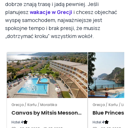
dobrze znają trasę i jadą pewniej. Jeśli
planujesz
wakacje w Grecji
i chcesz objechać
wyspę samochodem, najważniejsze jest
spokojne tempo i brak presji, że musisz
„dotrzymać kroku” wszystkim wokół.
Grecja / Korfu / Moraitika
Grecja / Korfu / Li
Canvas by Mitsis Messonghi
Hotel:
4
Hotel:
4