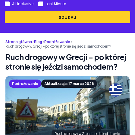
All Inclusive
Last Minute
SZUKAJ
Strona główna
›
Blog
›
Podróżowanie
›
Ruch drogowy w Grecji – po której stronie się jeździ samochodem?
Ruch drogowy w Grecji – po której
stronie się jeździ samochodem?
Podróżowanie
Aktualizacja: 17 marca 2026
Ruch drogowy w Grecji – po której stronie