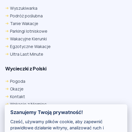
Wyszukiwarka
Podróż poślubna
Tanie Wakacje
Parkingi lotniskowe
Wakacyjne Kierunki
Egzotyczne Wakacje
Ultra Last Minute
Wycieczki z Polski
Pogoda
Okazje
Kontakt
Wakacje z Niemiec
Polityka Prywatności
Szanujemy Twoją prywatność!
Wakacje w Egipcie
Cześć, używamy plików cookie, aby zapewnić
Rankingi hoteli
prawidłowe działanie witryny, analizować ruch i