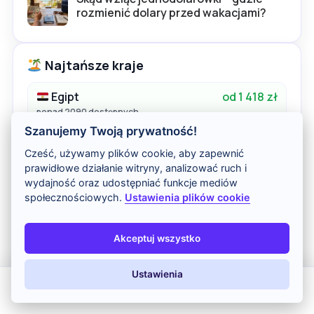
rozmienić dolary przed wakacjami?
Najtańsze kraje
Egipt
od 1 418 zł
ponad 2090 dostępnych
Szanujemy Twoją prywatność!
Turcja
od 1 516 zł
Cześć, używamy plików cookie, aby zapewnić
ponad 2569 dostępnych
prawidłowe działanie witryny, analizować ruch i
wydajność oraz udostępniać funkcje mediów
Tunezja
od 1 797 zł
społecznościowych.
Ustawienia plików cookie
ponad 720 dostępnych
Akceptuj wszystko
Hiszpania
od 1 562 zł
ponad 4184 dostępnych
Ustawienia
Dominikana
od 5 134 zł
All Inclusive
Last Minute
LATO 2026
Z dziećmi
ponad 260 dostępnych