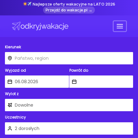
Najlepsze oferty wakacyjne na LATO 2026
Przejdź do wakacje.pl →
Menu
Kierunek
Wyjazd od
Powrót do
Wylot z
Uczestnicy