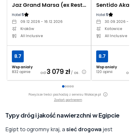
Jaz Grand Marsa (ex Resta Grand Resort)
Hotel:
5
Hotel:
5
09.12.2026 - 16.12.2026
30.09.2026 - 0
Kraków
Katowice
All Inclusive
All Inclusive
8.7
8.7
Wspaniały
Wspaniały
3 079
zł
832 opinie
120 opinii
od
/ os.
od
Powyższe treści pochodzą z serwisu Wakacje.pl
Zostań partnerem
Typy dróg i jakość nawierzchni w Egipcie
Egipt to ogromny kraj, a
sieć drogowa
jest