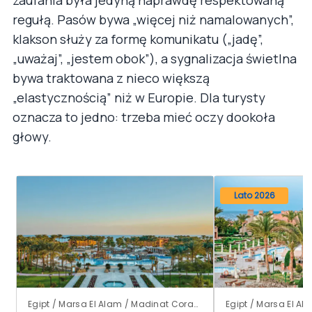
regułą. Pasów bywa „więcej niż namalowanych”,
klakson służy za formę komunikatu („jadę”,
„uważaj”, „jestem obok”), a sygnalizacja świetlna
bywa traktowana z nieco większą
„elastycznością” niż w Europie. Dla turysty
oznacza to jedno: trzeba mieć oczy dookoła
głowy.
Lato 2026
Egipt / Marsa El Alam / Madinat Coraya
Egipt / Marsa El Al