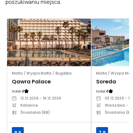
poszukiwaniu miejsca.
Malta / Wyspa Malta / Bugibba
Malta / Wyspa Malta
Qawra Palace
Soreda
Hotel:
4
Hotel:
4
12.12.2026 - 19.12.2026
03.12.2026 - 10
Katowice
Warszawa - M
Śniadania (BB)
Śniadania (BB
8.6
7.8