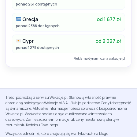
ponad 261 dostępnych
Grecja
od 1 677 zł
ponad 2388 dostępnych
Cypr
od 2 027 zł
ponad 1278 dostępnych
Reklama dynamiczna wakacje.pl
Treści pochodzą z serwisu Wakacje.pl. Stanowią własność prawnie
chronioną należącą do Wakacje.pl S.A. i/lub jej partnerów. Ceny i dostępność
są dynamiczne. Aktualne informacje możesz sprawdzić bezpośrednio na
Wakacje.pl. Wyświetlane okazje są aktualizowane w interwałach
czasowych. Zamieszczone informacje lub ceny nie stanowią oferty w
rozumieniu Kodeksu Cywilnego.
Wszystkie odnośniki, które znajdują się w artykułach na blogu