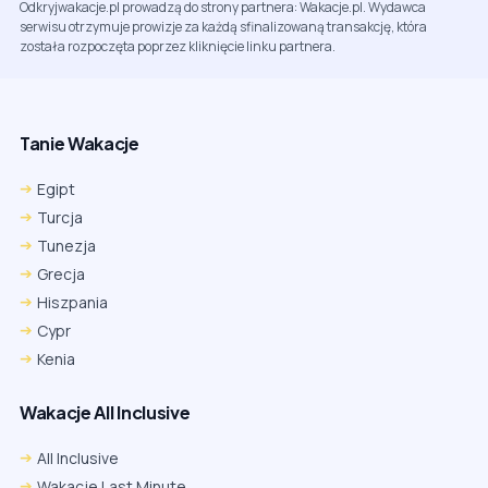
Odkryjwakacje.pl prowadzą do strony partnera: Wakacje.pl. Wydawca
serwisu otrzymuje prowizje za każdą sfinalizowaną transakcję, która
została rozpoczęta poprzez kliknięcie linku partnera.
Tanie Wakacje
Egipt
Turcja
Tunezja
Grecja
Hiszpania
Cypr
Kenia
Wakacje All Inclusive
All Inclusive
Wakacje Last Minute