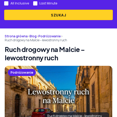
All Inclusive
Last Minute
SZUKAJ
Strona główna
›
Blog
›
Podróżowanie
›
Ruch drogowy na Malcie – lewostronny ruch
Ruch drogowy na Malcie –
lewostronny ruch
Podróżowanie
Ruch drogowy na Malcie - lewostronny