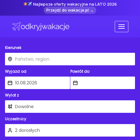
Najlepsze oferty wakacyjne na LATO 2026
Przejdź do wakacje.pl →
Menu
Kierunek
Wyjazd od
Powrót do
Wylot z
Uczestnicy