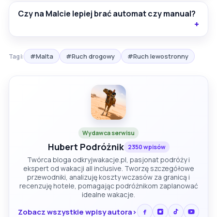
Czy na Malcie lepiej brać automat czy manual?
#Malta
#Ruch drogowy
#Ruch lewostronny
Tagi:
Wydawca serwisu
Hubert Podróżnik
2350 wpisów
Twórca bloga odkryjwakacje.pl, pasjonat podróży i
ekspert od wakacji all inclusive. Tworzę szczegółowe
przewodniki, analizuję koszty wczasów za granicą i
recenzuję hotele, pomagając podróżnikom zaplanować
idealne wakacje.
Zobacz wszystkie wpisy autora