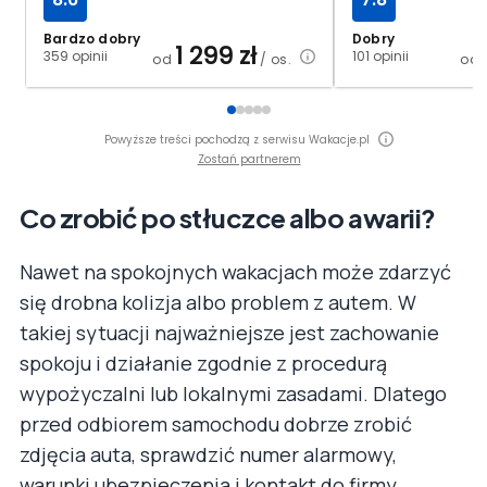
Bardzo dobry
Dobry
1 299
zł
359 opinii
101 opinii
od
/ os.
od
Powyższe treści pochodzą z serwisu Wakacje.pl
Zostań partnerem
Co zrobić po stłuczce albo awarii?
Nawet na spokojnych wakacjach może zdarzyć
się drobna kolizja albo problem z autem. W
takiej sytuacji najważniejsze jest zachowanie
spokoju i działanie zgodnie z procedurą
wypożyczalni lub lokalnymi zasadami. Dlatego
przed odbiorem samochodu dobrze zrobić
zdjęcia auta, sprawdzić numer alarmowy,
warunki ubezpieczenia i kontakt do firmy