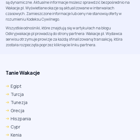
są dynamiczne. Aktualne informacje możesz sprawdzić bezpośrednio na
Wakacje.pl. Wyświetlane okazje są aktualizowane w interwałach
czasowych. Zamieszczone informacje lub ceny nie stanowią oferty w
rozumieniu Kodeksu Cywilnego.
Wszystkie odnośniki, które znajdują się w artykułach na blogu
Odkryjwakacje.pl prowadzą do strony partnera: Wakacje.pl. Wydawca
serwisu otrzymuje prowizje za każdą sfinalizowaną transakcję, która
została rozpoczęta poprzez kliknięcie linku partnera.
Tanie Wakacje
Egipt
Turcja
Tunezja
Grecja
Hiszpania
Cypr
Kenia