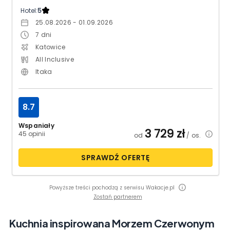
Hotel:
5
25.08.2026 - 01.09.2026
7
dni
Katowice
All Inclusive
Itaka
8.7
Wspaniały
3 729
zł
45 opinii
od
/ os.
SPRAWDŹ OFERTĘ
Powyższe treści pochodzą z serwisu Wakacje.pl
Zostań partnerem
Kuchnia inspirowana Morzem Czerwonym