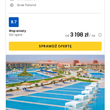
Anex Poland
8.7
Wspaniały
3 198
zł
120 opinii
od
/ os.
SPRAWDŹ OFERTĘ