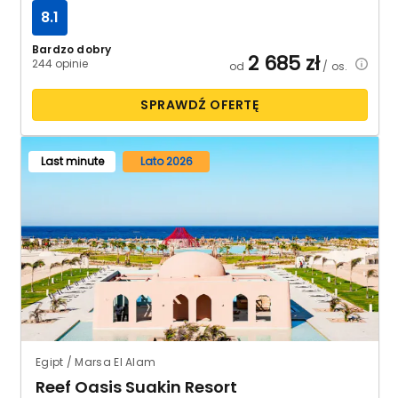
8.1
Bardzo dobry
2 685
zł
244 opinie
od
/ os.
SPRAWDŹ OFERTĘ
Last minute
Lato 2026
Egipt / Marsa El Alam
Reef Oasis Suakin Resort