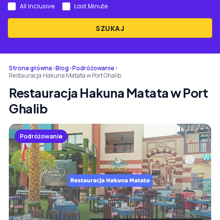
All Inclusive
Last Minute
SZUKAJ
Strona główna
›
Blog
›
Podróżowanie
›
Restauracja Hakuna Matata w Port Ghalib
Restauracja Hakuna Matata w Port
Ghalib
Podróżowanie