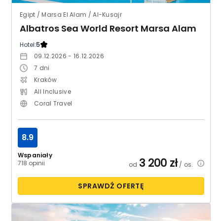
Egipt / Marsa El Alam / Al-Kusajr
Albatros Sea World Resort Marsa Alam
Hotel:
5
09.12.2026 - 16.12.2026
7
dni
Kraków
All Inclusive
Coral Travel
8.9
Wspaniały
3 200
zł
718 opinii
od
/ os.
SPRAWDŹ OFERTĘ