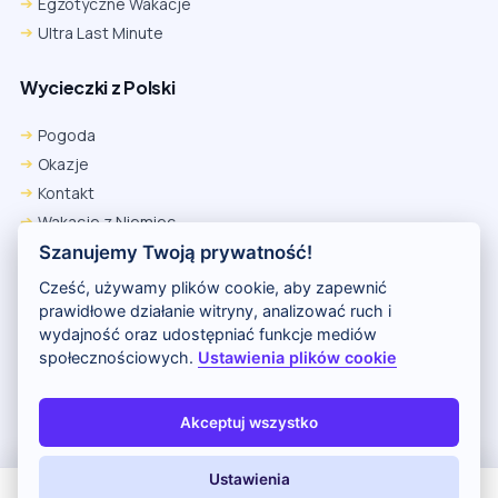
Egzotyczne Wakacje
Ultra Last Minute
Wycieczki z Polski
Pogoda
Okazje
Kontakt
Wakacje z Niemiec
Polityka Prywatności
Szanujemy Twoją prywatność!
Wakacje w Egipcie
Cześć, używamy plików cookie, aby zapewnić
Rankingi hoteli
prawidłowe działanie witryny, analizować ruch i
wydajność oraz udostępniać funkcje mediów
społecznościowych.
Ustawienia plików cookie
Partnerem serwisu jest portal Wakacje.pl
O nas
Kontakt i reklama
Polityka prywatności
Akceptuj wszystko
Copyright (c) 2026 Odkryj Wakacje
Ustawienia