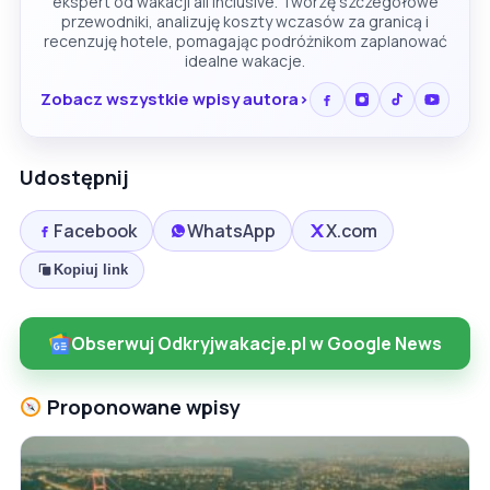
ekspert od wakacji all inclusive. Tworzę szczegółowe
przewodniki, analizuję koszty wczasów za granicą i
recenzuję hotele, pomagając podróżnikom zaplanować
idealne wakacje.
Zobacz wszystkie wpisy autora
Udostępnij
Facebook
WhatsApp
X.com
Kopiuj link
Obserwuj Odkryjwakacje.pl w Google News
Proponowane wpisy