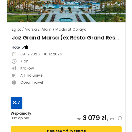
Egipt / Marsa El Alam / Madinat Coraya
Jaz Grand Marsa (ex Resta Grand Resort)
Hotel:
5
09.12.2026 - 16.12.2026
7
dni
Kraków
All Inclusive
Coral Travel
8.7
Wspaniały
3 079
zł
832 opinie
od
/ os.
SPRAWDŹ OFERTĘ