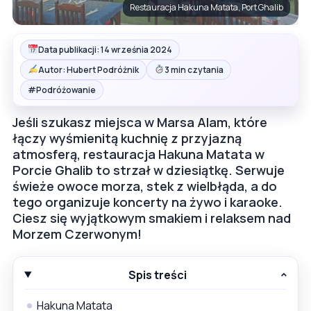
Restauracja Hakuna Matata, Port Ghalib
Data publikacji: 14 września 2024
Autor: Hubert Podróżnik
3 min czytania
#
Podróżowanie
Jeśli szukasz miejsca w Marsa Alam, które
łączy wyśmienitą kuchnię z przyjazną
atmosferą, restauracja Hakuna Matata w
Porcie Ghalib to strzał w dziesiątkę. Serwuje
świeże owoce morza, stek z wielbłąda, a do
tego organizuje koncerty na żywo i karaoke.
Ciesz się wyjątkowym smakiem i relaksem nad
Morzem Czerwonym!
Spis treści
Hakuna Matata