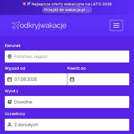
Najlepsze oferty wakacyjne na LATO 2026
Przejdź do wakacje.pl →
Menu
Kierunek
Wyjazd od
Powrót do
Wylot z
Uczestnicy