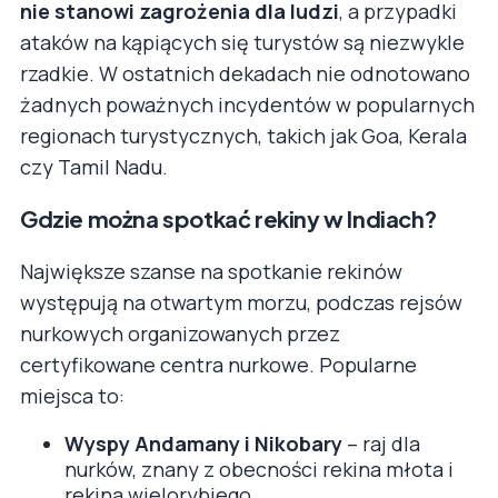
nie stanowi zagrożenia dla ludzi
, a przypadki
ataków na kąpiących się turystów są niezwykle
rzadkie. W ostatnich dekadach nie odnotowano
żadnych poważnych incydentów w popularnych
regionach turystycznych, takich jak Goa, Kerala
czy Tamil Nadu.
Gdzie można spotkać rekiny w Indiach?
Największe szanse na spotkanie rekinów
występują na otwartym morzu, podczas rejsów
nurkowych organizowanych przez
certyfikowane centra nurkowe. Popularne
miejsca to:
Wyspy Andamany i Nikobary
– raj dla
nurków, znany z obecności rekina młota i
rekina wielorybiego,