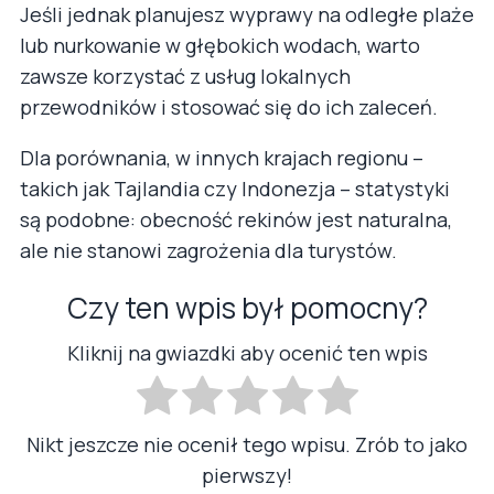
Jeśli jednak planujesz wyprawy na odległe plaże
lub nurkowanie w głębokich wodach, warto
zawsze korzystać z usług lokalnych
przewodników i stosować się do ich zaleceń.
Dla porównania, w innych krajach regionu –
takich jak Tajlandia czy Indonezja – statystyki
są podobne: obecność rekinów jest naturalna,
ale nie stanowi zagrożenia dla turystów.
Czy ten wpis był pomocny?
Kliknij na gwiazdki aby ocenić ten wpis
Nikt jeszcze nie ocenił tego wpisu. Zrób to jako
pierwszy!