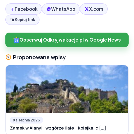
Facebook
WhatsApp
X.com
Kopiuj link
Obserwuj Odkryjwakacje.pl w Google News
Proponowane wpisy
8 sierpnia 2026
Zamek w Alanyi i wzgórze Kale – kolejka, c [...]