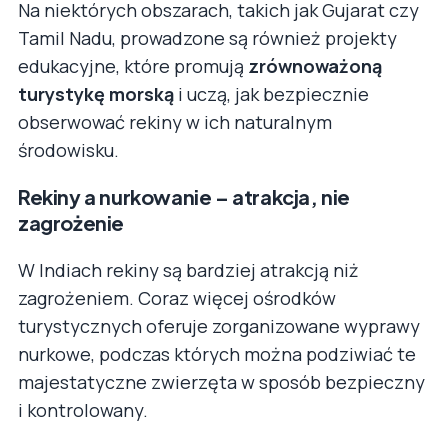
Na niektórych obszarach, takich jak Gujarat czy
Tamil Nadu, prowadzone są również projekty
edukacyjne, które promują
zrównoważoną
turystykę morską
i uczą, jak bezpiecznie
obserwować rekiny w ich naturalnym
środowisku.
Rekiny a nurkowanie – atrakcja, nie
zagrożenie
W Indiach rekiny są bardziej atrakcją niż
zagrożeniem. Coraz więcej ośrodków
turystycznych oferuje zorganizowane wyprawy
nurkowe, podczas których można podziwiać te
majestatyczne zwierzęta w sposób bezpieczny
i kontrolowany.