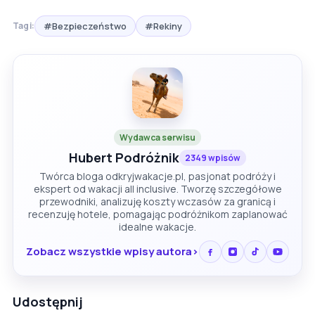
#Bezpieczeństwo
#Rekiny
Tagi:
Wydawca serwisu
Hubert Podróżnik
2349 wpisów
Twórca bloga odkryjwakacje.pl, pasjonat podróży i
ekspert od wakacji all inclusive. Tworzę szczegółowe
przewodniki, analizuję koszty wczasów za granicą i
recenzuję hotele, pomagając podróżnikom zaplanować
idealne wakacje.
Zobacz wszystkie wpisy autora
Udostępnij