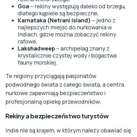
Goa
– rekiny występują daleko od brzegu,
dlatego kąpiele są bezpieczne,
Karnataka (Netrani Island)
– jedno z
najlepszych miejsc do nurkowania w
Indiach, gdzie można zobaczyć rekiny
rafowe,
Lakshadweep
– archipelag znany z
krystalicznie czystej wody i bogactwa
fauny morskiej.
Te regiony przyciągają pasjonatów
podwodnego świata z całego świata, a centra
nurkowe zapewniają bezpieczeństwo i
profesjonalną opiekę przewodników.
Rekiny a bezpieczeństwo turystów
Indie nie są krajem, w którym należy obawiać się