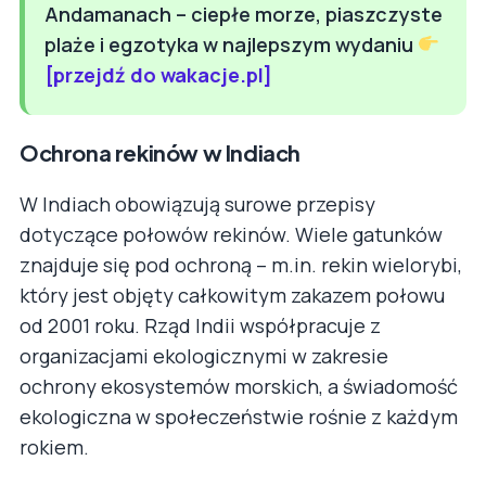
Andamanach – ciepłe morze, piaszczyste
plaże i egzotyka w najlepszym wydaniu
[przejdź do wakacje.pl]
Ochrona rekinów w Indiach
W Indiach obowiązują surowe przepisy
dotyczące połowów rekinów. Wiele gatunków
znajduje się pod ochroną – m.in. rekin wielorybi,
który jest objęty całkowitym zakazem połowu
od 2001 roku. Rząd Indii współpracuje z
organizacjami ekologicznymi w zakresie
ochrony ekosystemów morskich, a świadomość
ekologiczna w społeczeństwie rośnie z każdym
rokiem.