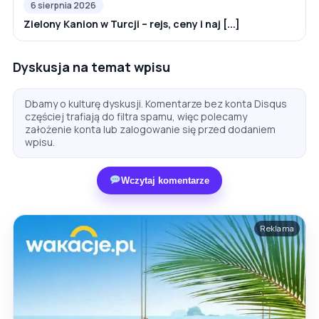
6 sierpnia 2026
Zielony Kanion w Turcji – rejs, ceny i naj [...]
Dyskusja na temat wpisu
Dbamy o kulturę dyskusji. Komentarze bez konta Disqus
częściej trafiają do filtra spamu, więc polecamy
założenie konta lub zalogowanie się przed dodaniem
wpisu.
Wczytaj komentarze
Reklama