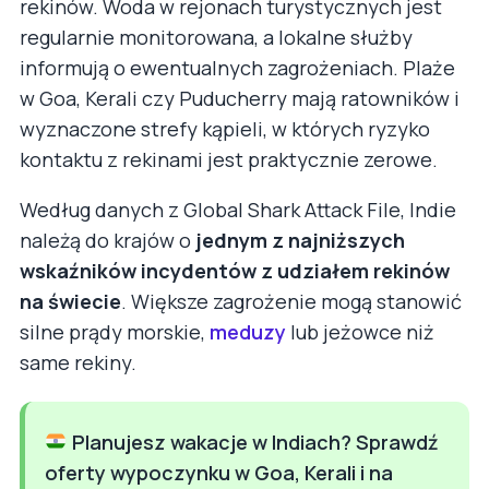
rekinów. Woda w rejonach turystycznych jest
regularnie monitorowana, a lokalne służby
informują o ewentualnych zagrożeniach. Plaże
w Goa, Kerali czy Puducherry mają ratowników i
wyznaczone strefy kąpieli, w których ryzyko
kontaktu z rekinami jest praktycznie zerowe.
Według danych z Global Shark Attack File, Indie
należą do krajów o
jednym z najniższych
wskaźników incydentów z udziałem rekinów
na świecie
. Większe zagrożenie mogą stanowić
silne prądy morskie,
meduzy
lub jeżowce niż
same rekiny.
Planujesz wakacje w Indiach? Sprawdź
oferty wypoczynku w Goa, Kerali i na