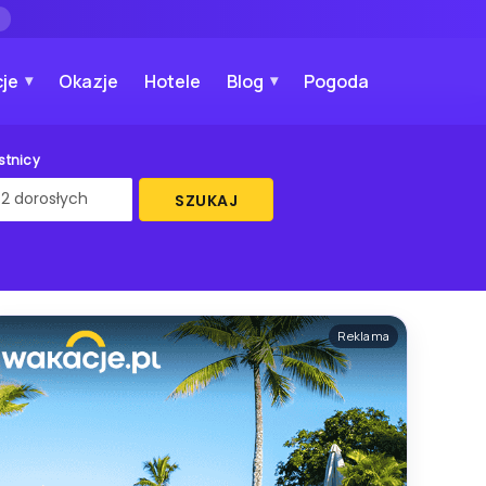
→
je
Okazje
Hotele
Blog
Pogoda
stnicy
SZUKAJ
Reklama