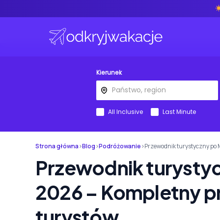
Kierunek
All Inclusive
Last Minute
Strona główna
›
Blog
›
Podróżowanie
›
Przewodnik turystyczny po 
Przewodnik turysty
2026 – Kompletny p
turystów