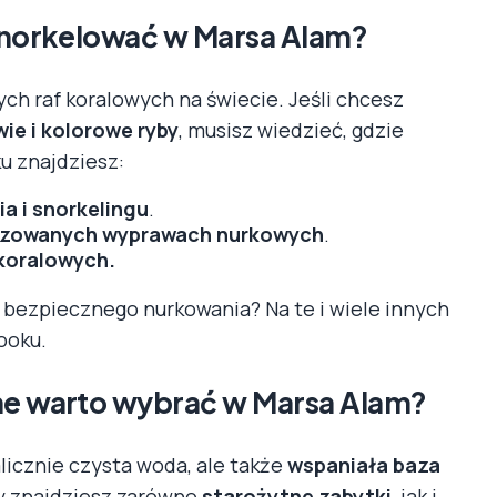
 snorkelować w Marsa Alam?
ych raf koralowych na świecie. Jeśli chcesz
wie i kolorowe ryby
, musisz wiedzieć, gdzie
u znajdziesz:
a i snorkelingu
.
nizowanych wyprawach nurkowych
.
 koralowych.
y bezpiecznego nurkowania? Na te i wiele innych
ooku.
ne warto wybrać w Marsa Alam?
alicznie czysta woda, ale także
wspaniała baza
cy znajdziesz zarówno
starożytne zabytki
, jak i