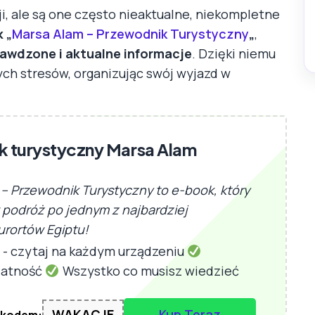
i, ale są one często nieaktualne, niekompletne
 „
Marsa Alam – Przewodnik Turystyczny
„
,
rawdzone i aktualne informacje
. Dzięki niemu
ych stresów, organizując swój wyjazd w
 turystyczny Marsa Alam
– Przewodnik Turystyczny to e-book, który
 podróż po jednym z najbardziej
urortów Egiptu!
- czytaj na każdym urządzeniu
łatność
Wszystko co musisz wiedzieć
WAKACJE
Kup Teraz
 kodem: