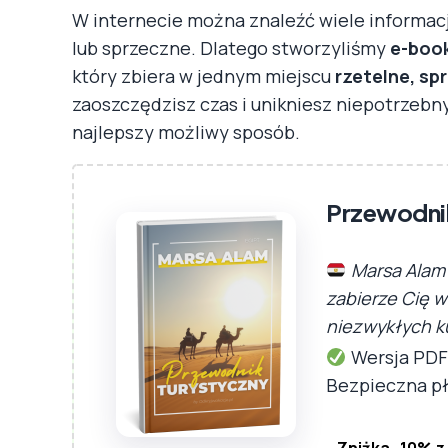
W internecie można znaleźć wiele informacj
lub sprzeczne. Dlatego stworzyliśmy
e-book
który zbiera w jednym miejscu
rzetelne, sp
zaoszczędzisz czas i unikniesz niepotrzebn
najlepszy możliwy sposób.
Przewodnik
Marsa Alam 
zabierze Cię w
niezwykłych k
Wersja PDF 
Bezpieczna p
Zniżka -10% z