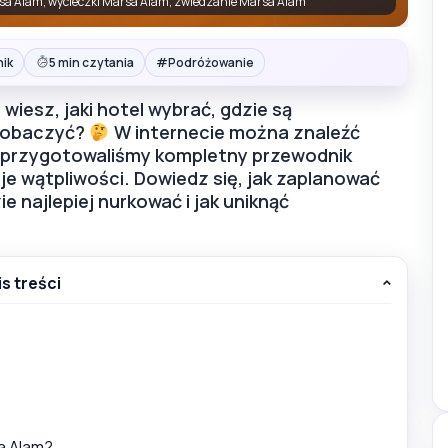
sa Alam, wycieczki Marsa Alam, zwiedzanie Marsa Alam
#
nik
5 min czytania
Podróżowanie
wiesz, jaki hotel wybrać, gdzie są
o zobaczyć?
W internecie można znaleźć
 przygotowaliśmy kompletny przewodnik
je wątpliwości. Dowiedz się, jak zaplanować
ie najlepiej nurkować i jak uniknąć
is treści
sa Alam?