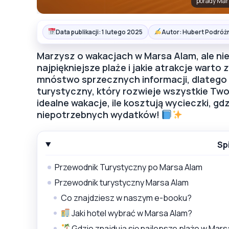
porady Mar
Data publikacji: 1 lutego 2025
Autor: Hubert Podróż
Marzysz o wakacjach w Marsa Alam, ale nie 
najpiękniejsze plaże i jakie atrakcje wart
mnóstwo sprzecznych informacji, dlatego
turystyczny, który rozwieje wszystkie Two
idealne wakacje, ile kosztują wycieczki, gdz
niepotrzebnych wydatków!
Sp
Przewodnik Turystyczny po Marsa Alam
Przewodnik turystyczny Marsa Alam
Co znajdziesz w naszym e-booku?
Jaki hotel wybrać w Marsa Alam?
Gdzie znajdują się najlepsze plaże w Mar