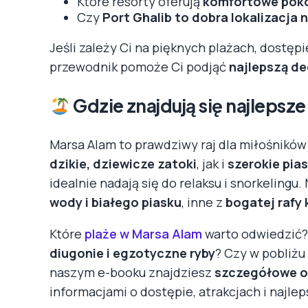
Które resorty oferują
komfortowe poko
Czy
Port Ghalib to dobra lokalizacja 
Jeśli zależy Ci na pięknych plażach, dostępi
przewodnik pomoże Ci podjąć
najlepszą de
Gdzie znajdują się najlepsz
Marsa Alam to prawdziwy raj dla miłośnikó
dzikie, dziewicze zatoki
, jak i
szerokie pia
idealnie nadają się do relaksu i snorkelingu.
wody i białego piasku
, inne z
bogatej rafy
Które
plaże w Marsa Alam
warto odwiedzić?
diugonie i egzotyczne ryby
? Czy w pobliżu
naszym e-booku znajdziesz
szczegółowe op
informacjami o dostępie, atrakcjach i najle