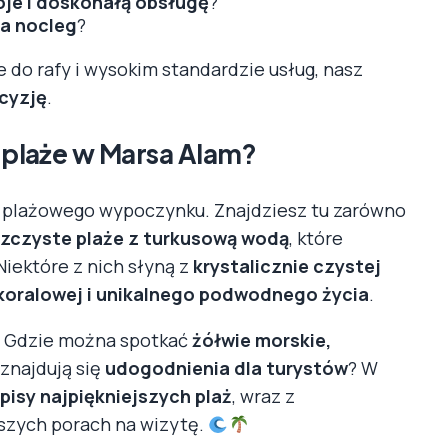
je i doskonałą obsługę
?
na nocleg
?
e do rafy i wysokim standardzie usług, nasz
cyzję
.
e plaże w Marsa Alam?
w plażowego wypoczynku. Znajdziesz tu zarówno
szczyste plaże z turkusową wodą
, które
 Niektóre z nich słyną z
krystalicznie czystej
 koralowej i unikalnego podwodnego życia
.
 Gdzie można spotkać
żółwie morskie,
 znajdują się
udogodnienia dla turystów
? W
isy najpiękniejszych plaż
, wraz z
pszych porach na wizytę.