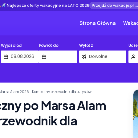
Najlepsze oferty wakacyjne na LATO 2026
Przejdź do wakacje.pl 
Strona Główna
Wakac
Wyjazd od
Powrót do
Wylot z
Ucze
Marsa Alam 2026 – Kompletny przewodnik dla turystów
czny po Marsa Alam
rzewodnik dla