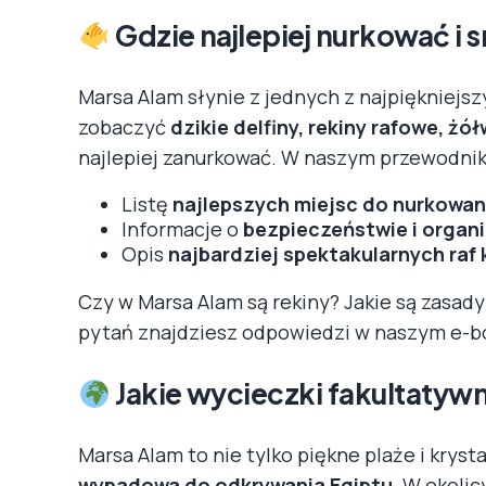
Gdzie najlepiej nurkować i
Marsa Alam słynie z jednych z najpiękniejsz
zobaczyć
dzikie delfiny, rekiny rafowe, żół
najlepiej zanurkować. W naszym przewodnik
Listę
najlepszych miejsc do nurkowani
Informacje o
bezpieczeństwie i orga
Opis
najbardziej spektakularnych raf
Czy w Marsa Alam są rekiny? Jakie są zasad
pytań znajdziesz odpowiedzi w naszym e-b
Jakie wycieczki fakultatyw
Marsa Alam to nie tylko piękne plaże i kryst
wypadowa do odkrywania Egiptu
. W okoli