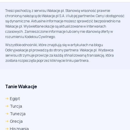
Treści pochodzą z serwisu Wakacje.pl. Stanowią własność prawnie
chronioną należącą do Wakacje.pl S.A. i/lub jej partnerów. Ceny i dostępność
są dynamiczne. Aktualne informacje możesz sprawdzić bezpośrednio na
Wakacje.pl. Wyświetlane okazje są aktualizowane w interwałach
czasowych. Zamieszczone informacje lub ceny nie stanowią oferty w
rozumieniu Kodeksu Cywilnego.
Wszystkie odnośniki, które znajdują się w artykułach na blogu
Odkryjwakacje.pl prowadzą do strony partnera: Wakacje.pl. Wydawca
serwisu otrzymuje prowizje za każdą sfinalizowaną transakcję, która
została rozpoczęta poprzez kliknięcie linku partnera.
Tanie Wakacje
Egipt
Turcja
Tunezja
Grecja
Hiszpania