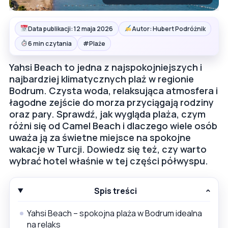
Data publikacji: 12 maja 2026
Autor: Hubert Podróżnik
#
6 min czytania
Plaże
Yahsi Beach to jedna z najspokojniejszych i
najbardziej klimatycznych plaż w regionie
Bodrum. Czysta woda, relaksująca atmosfera i
łagodne zejście do morza przyciągają rodziny
oraz pary. Sprawdź, jak wygląda plaża, czym
różni się od Camel Beach i dlaczego wiele osób
uważa ją za świetne miejsce na spokojne
wakacje w Turcji. Dowiedz się też, czy warto
wybrać hotel właśnie w tej części półwyspu.
Spis treści
Yahsi Beach – spokojna plaża w Bodrum idealna
na relaks