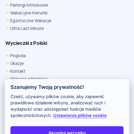
Parkingi lotniskowe
Wakacyjne Kierunki
Egzotyczne Wakacje
Ultra Last Minute
Wycieczki z Polski
Pogoda
Okazje
Kontakt
Wakacje z Niemiec
Polityka Prywatności
Szanujemy Twoją prywatność!
Wakacje w Egipcie
Cześć, używamy plików cookie, aby zapewnić
Rankingi hoteli
prawidłowe działanie witryny, analizować ruch i
wydajność oraz udostępniać funkcje mediów
społecznościowych.
Ustawienia plików cookie
Partnerem serwisu jest portal Wakacje.pl
O nas
Kontakt i reklama
Polityka prywatności
Akceptuj wszystko