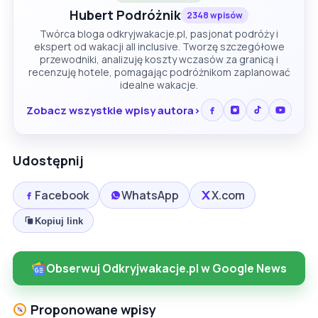
Hubert Podróżnik
2348 wpisów
Twórca bloga odkryjwakacje.pl, pasjonat podróży i
ekspert od wakacji all inclusive. Tworzę szczegółowe
przewodniki, analizuję koszty wczasów za granicą i
recenzuję hotele, pomagając podróżnikom zaplanować
idealne wakacje.
Zobacz wszystkie wpisy autora
Udostępnij
Facebook
WhatsApp
X.com
Kopiuj link
Obserwuj Odkryjwakacje.pl w Google News
Proponowane wpisy