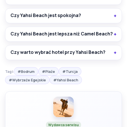
Czy Yahsi Beach jest spokojna?
Czy Yahsi Beach jest lepsza niż Camel Beach?
Czy warto wybrać hotel przy Yahsi Beach?
#Bodrum
#Plaże
#Turcja
Tagi:
#Wybrzeże Egejskie
#Yahsi Beach
Wydawca serwisu