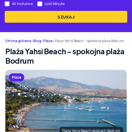
All Inclusive
Last Minute
SZUKAJ
Strona główna
›
Blog
›
Plaże
›
Plaża Yahsi Beach – spokojna plaża Bodrum
Plaża Yahsi Beach – spokojna plaża
Bodrum
Plaże
Plaża Yahsi Beach okolicach Bodrum