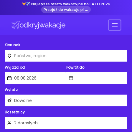
Najlepsze oferty wakacyjne na LATO 2026
Przejdź do wakacje.pl →
Menu
Kierunek
Wyjazd od
Powrót do
Wylot z
Uczestnicy