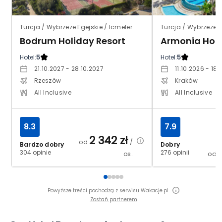
Turcja / Wybrzeże Egejskie / Icmeler
Turcja / Wybrzeże E
Bodrum Holiday Resort
Armonia Holi
Hotel:
5
Hotel:
5
21.10.2027 - 28.10.2027
11.10.2026 - 18.
Rzeszów
Kraków
All Inclusive
All Inclusive
8.3
7.9
2 342
zł
od
/
Bardzo dobry
Dobry
304 opinie
276 opinii
os.
od
Powyższe treści pochodzą z serwisu Wakacje.pl
Zostań partnerem