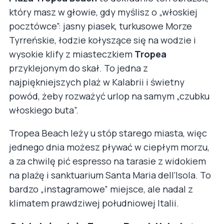
który masz w głowie, gdy myślisz o „włoskiej
pocztówce”: jasny piasek, turkusowe Morze
Tyrreńskie, łodzie kołyszące się na wodzie i
wysokie klify z miasteczkiem
Tropea
przyklejonym do skał. To jedna z
najpiękniejszych plaż w Kalabrii i świetny
powód, żeby rozważyć urlop na samym „czubku
włoskiego buta”.
Tropea Beach leży u stóp starego miasta, więc
jednego dnia możesz pływać w ciepłym morzu,
a za chwilę pić espresso na tarasie z widokiem
na plażę i sanktuarium Santa Maria dell’Isola. To
bardzo „instagramowe” miejsce, ale nadal z
klimatem prawdziwej południowej Italii.