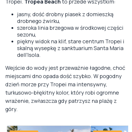
Tropei.
Tropea Beach
to przede wszystkim:
jasny, dość drobny piasek z domieszką
drobnego żwirku,
szeroka linia brzegowa w środkowej części
sezonu,
piękny widok na klif, stare centrum Tropei i
skalną wysepkę z sanktuarium Santa Maria
dell’Isola.
Wejście do wody jest przeważnie łagodne, choć
miejscami dno opada dość szybko. W pogodny
dzień morze przy Tropei ma intensywny,
turkusowo-błękitny kolor, który robi ogromne
wrażenie, zwłaszcza gdy patrzysz na plażę z
góry.