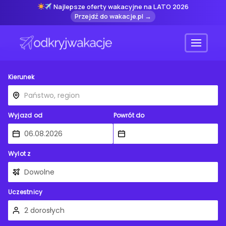
Najlepsze oferty wakacyjne na LATO 2026
Przejdź do wakacje.pl →
Menu
Kierunek
Wyjazd od
Powrót do
Wylot z
Uczestnicy