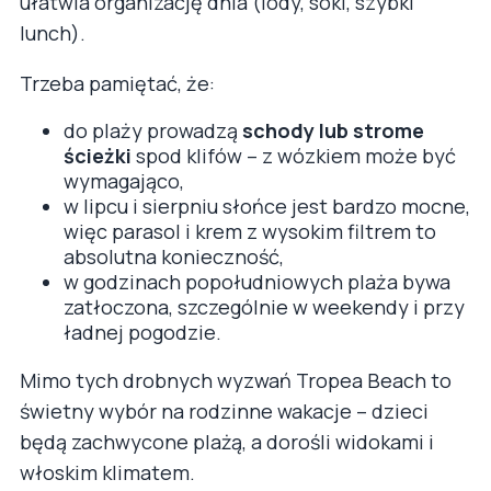
ułatwia organizację dnia (lody, soki, szybki
lunch).
Trzeba pamiętać, że:
do plaży prowadzą
schody lub strome
ścieżki
spod klifów – z wózkiem może być
wymagająco,
w lipcu i sierpniu słońce jest bardzo mocne,
więc parasol i krem z wysokim filtrem to
absolutna konieczność,
w godzinach popołudniowych plaża bywa
zatłoczona, szczególnie w weekendy i przy
ładnej pogodzie.
Mimo tych drobnych wyzwań Tropea Beach to
świetny wybór na rodzinne wakacje – dzieci
będą zachwycone plażą, a dorośli widokami i
włoskim klimatem.