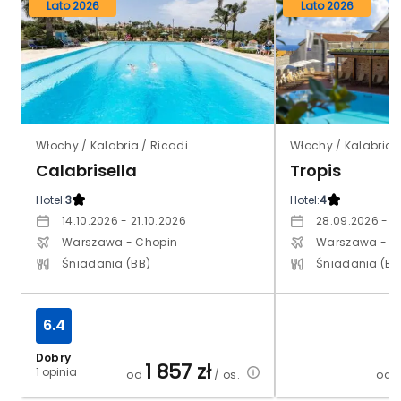
Lato 2026
Lato 2026
Włochy / Kalabria / Ricadi
Włochy / Kalabria 
Calabrisella
Tropis
Hotel:
3
Hotel:
4
14.10.2026 - 21.10.2026
28.09.2026 - 0
Warszawa - Chopin
Warszawa - M
Śniadania (BB)
Śniadania (BB
6.4
Dobry
1 857
zł
1 opinia
od
/ os.
od