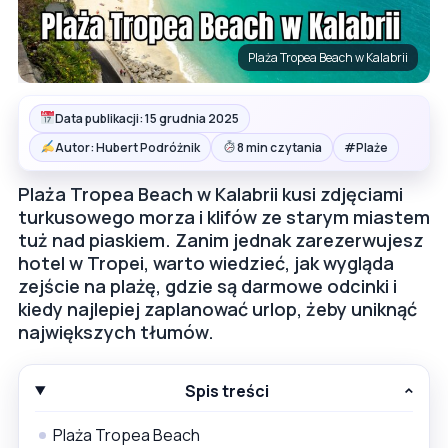
Plaża Tropea Beach w Kalabrii
Data publikacji: 15 grudnia 2025
#
Autor: Hubert Podróżnik
8 min czytania
Plaże
Plaża Tropea Beach w Kalabrii kusi zdjęciami
turkusowego morza i klifów ze starym miastem
tuż nad piaskiem. Zanim jednak zarezerwujesz
hotel w Tropei, warto wiedzieć, jak wygląda
zejście na plażę, gdzie są darmowe odcinki i
kiedy najlepiej zaplanować urlop, żeby uniknąć
największych tłumów.
Spis treści
Plaża Tropea Beach