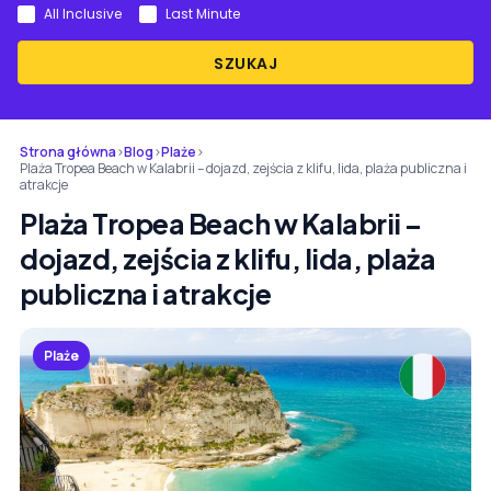
All Inclusive
Last Minute
SZUKAJ
Strona główna
›
Blog
›
Plaże
›
Plaża Tropea Beach w Kalabrii – dojazd, zejścia z klifu, lida, plaża publiczna i
atrakcje
Plaża Tropea Beach w Kalabrii –
dojazd, zejścia z klifu, lida, plaża
publiczna i atrakcje
Plaże