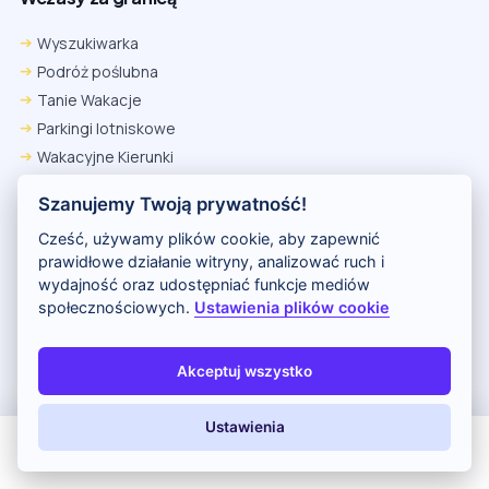
Wyszukiwarka
Podróż poślubna
Tanie Wakacje
Parkingi lotniskowe
Wakacyjne Kierunki
Egzotyczne Wakacje
Szanujemy Twoją prywatność!
Ultra Last Minute
Cześć, używamy plików cookie, aby zapewnić
prawidłowe działanie witryny, analizować ruch i
Wycieczki z Polski
wydajność oraz udostępniać funkcje mediów
społecznościowych.
Ustawienia plików cookie
Pogoda
Okazje
Kontakt
Akceptuj wszystko
Wakacje z Niemiec
Polityka Prywatności
Ustawienia
Wakacje w Egipcie
All Inclusive
Last Minute
LATO 2026
Z dziećmi
Rankingi hoteli