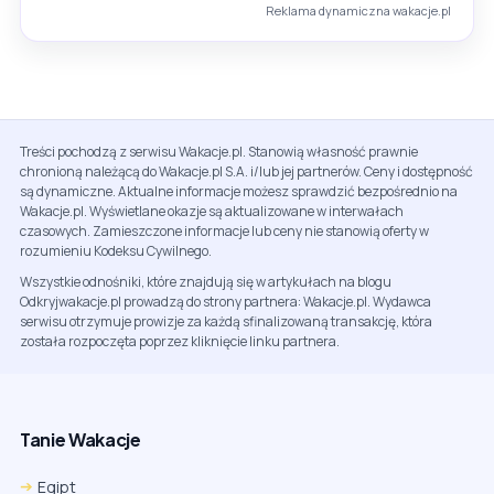
Reklama dynamiczna wakacje.pl
Treści pochodzą z serwisu Wakacje.pl. Stanowią własność prawnie
chronioną należącą do Wakacje.pl S.A. i/lub jej partnerów. Ceny i dostępność
są dynamiczne. Aktualne informacje możesz sprawdzić bezpośrednio na
Wakacje.pl. Wyświetlane okazje są aktualizowane w interwałach
czasowych. Zamieszczone informacje lub ceny nie stanowią oferty w
rozumieniu Kodeksu Cywilnego.
Wszystkie odnośniki, które znajdują się w artykułach na blogu
Odkryjwakacje.pl prowadzą do strony partnera: Wakacje.pl. Wydawca
serwisu otrzymuje prowizje za każdą sfinalizowaną transakcję, która
została rozpoczęta poprzez kliknięcie linku partnera.
Tanie Wakacje
Egipt