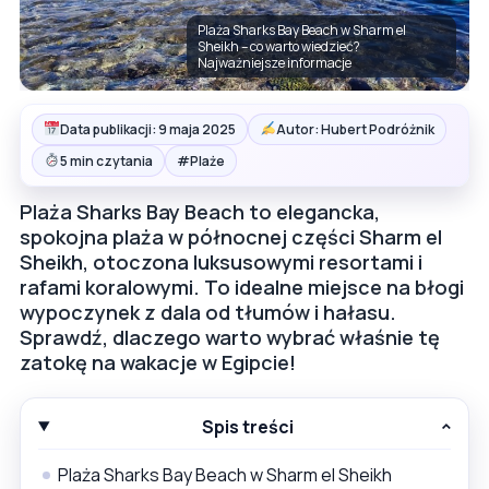
Plaża Sharks Bay Beach w Sharm el
Sheikh – co warto wiedzieć?
Najważniejsze informacje
Data publikacji: 9 maja 2025
Autor: Hubert Podróżnik
#
5 min czytania
Plaże
Plaża Sharks Bay Beach to elegancka,
spokojna plaża w północnej części Sharm el
Sheikh, otoczona luksusowymi resortami i
rafami koralowymi. To idealne miejsce na błogi
wypoczynek z dala od tłumów i hałasu.
Sprawdź, dlaczego warto wybrać właśnie tę
zatokę na wakacje w Egipcie!
Spis treści
Plaża Sharks Bay Beach w Sharm el Sheikh