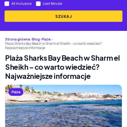
All Inclusive
Last Minute
SZUKAJ
Strona główna
›
Blog
›
Plaże
›
Plaża Sharks Bay Beach w Sharm el Sheikh – co warto wiedzieć?
Najważniejsze informacje
Plaża Sharks Bay Beach w Sharm el
Sheikh – co warto wiedzieć?
Najważniejsze informacje
Plaże