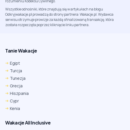
rozumieniu Kodeksu Cywilnego.
Wszystkie odnośniki, które znajdują się w artykułach na blogu
Odkryjwakacje.pl prowadzą do strony partnera: Wakacje.pl. Wydawca
serwisu otrzymuje prowizje za każdą sfinalizowaną transakcję, która
została rozpoczęta poprzez kliknięcie linku partnera.
Tanie Wakacje
Egipt
Turcja
Tunezja
Grecja
Hiszpania
Cypr
Kenia
Wakacje All Inclusive