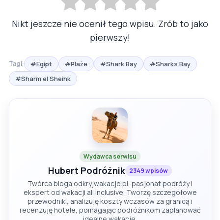
Nikt jeszcze nie ocenił tego wpisu. Zrób to jako
pierwszy!
#Egipt
#Plaże
#Shark Bay
#Sharks Bay
Tagi:
#Sharm el Sheihk
Wydawca serwisu
Hubert Podróżnik
2349 wpisów
Twórca bloga odkryjwakacje.pl, pasjonat podróży i
ekspert od wakacji all inclusive. Tworzę szczegółowe
przewodniki, analizuję koszty wczasów za granicą i
recenzuję hotele, pomagając podróżnikom zaplanować
idealne wakacje.