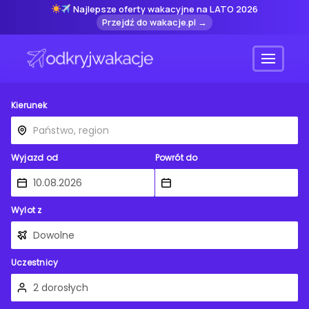
Najlepsze oferty wakacyjne na LATO 2026
Przejdź do wakacje.pl →
Menu
Kierunek
Wyjazd od
Powrót do
Wylot z
Uczestnicy