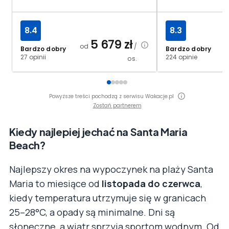
8.4
8.3
5 679
zł
od
/
Bardzo dobry
Bardzo dobry
27 opinii
224 opinie
os.
Powyższe treści pochodzą z serwisu Wakacje.pl
Zostań partnerem
Kiedy najlepiej jechać na Santa Maria
Beach?
Najlepszy okres na wypoczynek na plaży Santa
Maria to miesiące od
listopada do czerwca
,
kiedy temperatura utrzymuje się w granicach
25–28°C, a opady są minimalne. Dni są
słoneczne, a wiatr sprzyja sportom wodnym. Od