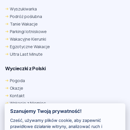
Wyszukiwarka
Podróż poślubna
Tanie Wakacje
Parkingi lotniskowe
Wakacyjne Kierunki
Egzotyczne Wakacje
Ultra Last Minute
Wycieczki z Polski
Pogoda
Okazje
Kontakt
Wakacje z Niemiec
Polityka Prywatności
Szanujemy Twoją prywatność!
Wakacje w Egipcie
Cześć, używamy plików cookie, aby zapewnić
Rankingi hoteli
prawidłowe działanie witryny, analizować ruch i