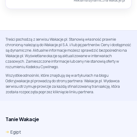
Reklama dynamiczna wakacje.pl
Treści pochodzą z serwisu Wakacje.pl. Stanowią własność prawnie
chronioną należącą do Wakacje.pl S.A. i/lub jej partnerów. Ceny i dostępność
są dynamiczne. Aktualne informacje możesz sprawdzić bezpośrednio na
Wakacje.pl. Wyświetlane okazje są aktualizowane w interwałach
czasowych. Zamieszczone informacje lub ceny nie stanowią oferty w
rozumieniu Kodeksu Cywilnego.
Wszystkie odnośniki, które znajdują się w artykułach na blogu
Odkryjwakacje.pl prowadzą do strony partnera: Wakacje.pl. Wydawca
serwisu otrzymuje prowizje za każdą sfinalizowaną transakcję, która
została rozpoczęta poprzez kliknięcie linku partnera.
Tanie Wakacje
Egipt