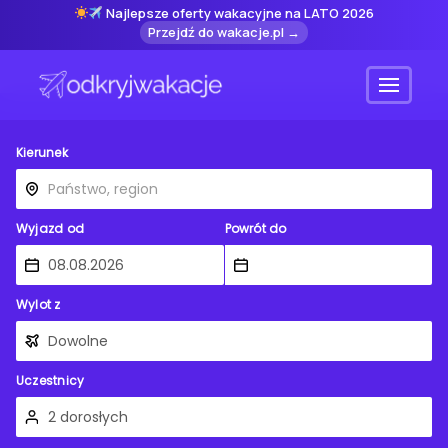
Najlepsze oferty wakacyjne na LATO 2026
Przejdź do wakacje.pl →
Menu
Kierunek
Wyjazd od
Powrót do
Wylot z
Uczestnicy