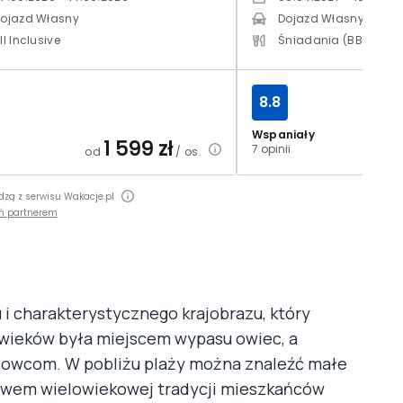
ojazd Własny
Dojazd Własny
ll Inclusive
Śniadania (BB)
8.8
Wspaniały
1 599
zł
2
7 opinii
od
/ os.
od
dzą z serwisu Wakacje.pl
ń partnerem
 i charakterystycznego krajobrazu, który
 wieków była miejscem wypasu owiec, a
odowcom. W pobliżu plaży można znaleźć małe
ectwem wielowiekowej tradycji mieszkańców