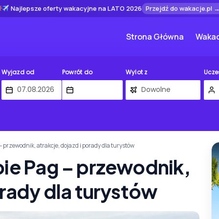
Najlepsze oferty wakacyjne na LATO 2026
Przejdź do wakacje.pl 
Strona Główna
Wakac
Wyjazd od
Powrót do
Wylot z
Ucze
 przewodnik, atrakcje, dojazd i porady dla turystów
pie Pag – przewodnik,
orady dla turystów