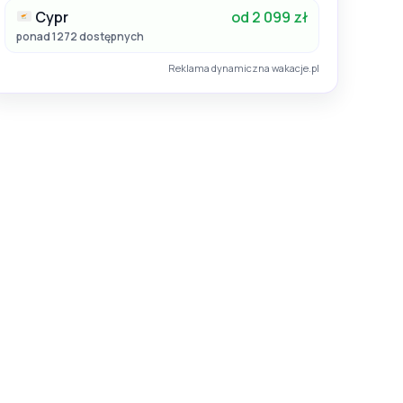
Cypr
od 2 099 zł
ponad 1272 dostępnych
Reklama dynamiczna wakacje.pl
Lato 2026
Chorwacja / Dalmacja Południowa / Dubrovnik
Chorwacja / Dalmacja Środkowa / Drvenik
(Dubrovnik)
Nano
Hotel:
4
27
08.09.2026 - 15.09.2026