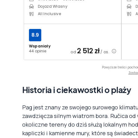
Dojazd Własny
D
All Inclusive
A
8.9
Wspaniały
2 512
zł
44 opinie
od
/ os.
Powyższe treści pocho
Zosta
Historia i ciekawostki o plaży
Pag jest znany ze swojego surowego klimatu
zawdzięcza silnym wiatrom bora. Ručica od
okoliczne tereny do dziś służą lokalnym h
kapliczki i kamienne mury, które są świad