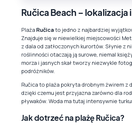
Ručica Beach – lokalizacja
Plaża
Ručica
to jedno z najbardziej wyjątk
Znajduje się w niewielkiej miejscowości M
z dala od zatłoczonych kurortów. Słynie z 
roślinności otaczają ją surowe, niemal księ
morza i jasnych skał tworzy niezwykle foto
podróżników.
Ručica to plaża pokryta drobnym żwirem z 
dzięki czemu jest przyjazna zarówno dla rod
pływaków. Woda ma tutaj intensywnie turkus
Jak dotrzeć na plażę Ručica?