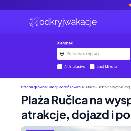
Kierunek
All Inclusive
Last Minute
Strona główna
›
Blog
›
Podróżowanie
›
Plaża Ručica na wyspie Pag –
Plaża Ručica na wys
atrakcje, dojazd i p