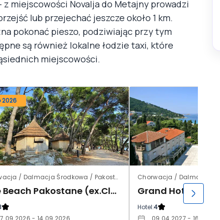
 z miejscowości Novalja do Metajny prowadzi
rzejść lub przejechać jeszcze około 1 km.
żna pokonać pieszo, podziwiając przy tym
pne są również lokalne łodzie taxi, które
ąsiednich miejscowości.
o 2026
Chorwacja / Dalmacja Środkowa / Pakostane
Pine Beach Pakostane (ex.Club Pakostane)
Grand Hotel Park 
3
Hotel:
4
7.09.2026 - 14.09.2026
09.04.2027 - 16.04.20