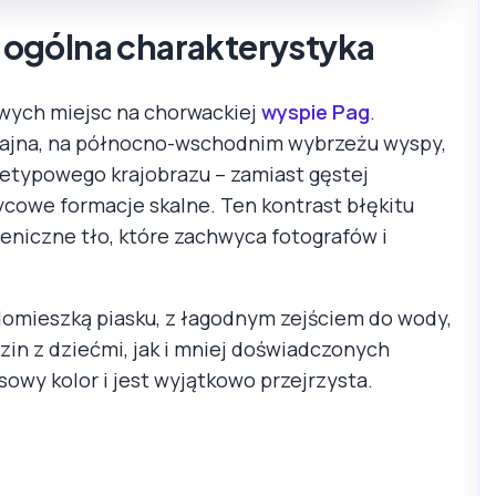
 i ogólna charakterystyka
owych miejsc na chorwackiej
wyspie Pag
.
etajna, na północno-wschodnim wybrzeżu wyspy,
nietypowego krajobrazu – zamiast gęstej
życowe formacje skalne. Ten kontrast błękitu
geniczne tło, które zachwyca fotografów i
domieszką piasku, z łagodnym zejściem do wody,
zin z dziećmi, jak i mniej doświadczonych
owy kolor i jest wyjątkowo przejrzysta.