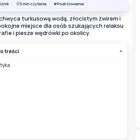
#
óżnik
5 min czytania
Podróżowanie
achwyca turkusową wodą, złocistym żwirem i
okojne miejsce dla osób szukających relaksu
rafie i piesze wędrówki po okolicy.
is treści
styka