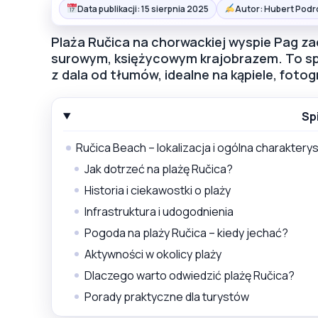
Data publikacji: 15 sierpnia 2025
Autor: Hubert Podr
Plaża Ručica na chorwackiej wyspie Pag z
surowym, księżycowym krajobrazem. To sp
z dala od tłumów, idealne na kąpiele, fotog
Sp
Ručica Beach – lokalizacja i ogólna charaktery
Jak dotrzeć na plażę Ručica?
Historia i ciekawostki o plaży
Infrastruktura i udogodnienia
Pogoda na plaży Ručica – kiedy jechać?
Aktywności w okolicy plaży
Dlaczego warto odwiedzić plażę Ručica?
Porady praktyczne dla turystów