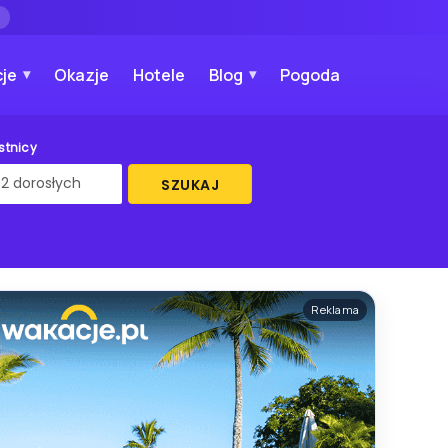
→
je
Okazje
Hotele
Blog
Pogoda
stnicy
SZUKAJ
Reklama