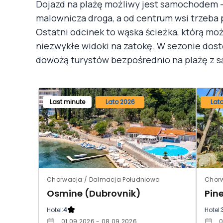
Dojazd na plażę możliwy jest samochodem –
malownicza droga, a od centrum wsi trzeba p
Ostatni odcinek to wąska ścieżka, którą mo
niezwykłe widoki na zatokę. W sezonie dostę
dowożą turystów bezpośrednio na plażę z s
Last minute
Lato 2026
Lat
Chorwacja / Dalmacja Południowa
Osmine (Dubrovnik)
Hotel:
4
Hotel:
01.09.2026 - 08.09.2026
0