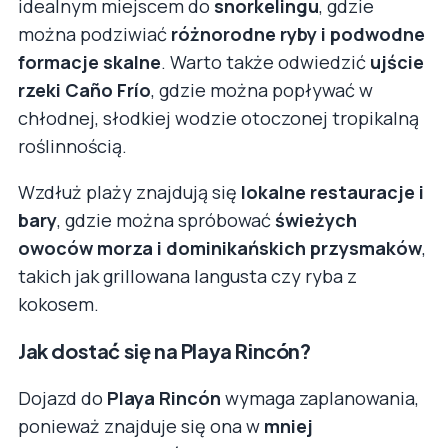
idealnym miejscem do
snorkelingu
, gdzie
można podziwiać
różnorodne ryby i podwodne
formacje skalne
. Warto także odwiedzić
ujście
rzeki Caño Frío
, gdzie można popływać w
chłodnej, słodkiej wodzie otoczonej tropikalną
roślinnością.
Wzdłuż plaży znajdują się
lokalne restauracje i
bary
, gdzie można spróbować
świeżych
owoców morza i dominikańskich przysmaków
,
takich jak grillowana langusta czy ryba z
kokosem.
Jak dostać się na Playa Rincón?
Dojazd do
Playa Rincón
wymaga zaplanowania,
ponieważ znajduje się ona w
mniej