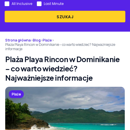
All Inclusive
Last Minute
SZUKAJ
Strona główna
›
Blog
›
Plaże
›
Plaża Playa Rincon w Dominikanie – co warto wiedzieć? Najważniejsze
informacje
Plaża Playa Rincon w Dominikanie
– co warto wiedzieć?
Najważniejsze informacje
Plaże