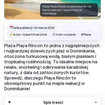
Plaża Playa Rincon w Dominikanie – co
warto wiedzieć? Najważniejsze
informacje
Data publikacji: 20 marca 2025
#
Autor: Hubert Podróżnik
4 min czytania
Plaże
Plaża Playa Rincon to jedna z najpiękniejszych
i najbardziej dziewiczych plaż w Dominikanie,
otoczona turkusową wodą, białym piaskiem i
tropikalną roślinnością. To idealne miejsce na
relaks, snorkeling i odkrywanie karaibskiej
natury, z dala od zatłoczonych kurortów.
Sprawdź, dlaczego Playa Rincón to
obowiązkowy punkt na mapie wakacji w
Dominikanie!
Spis treści