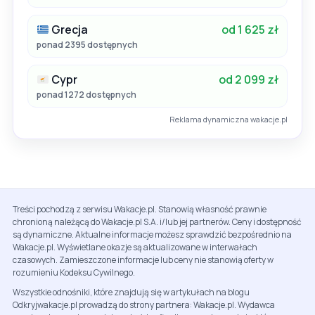
Grecja
od 1 625 zł
ponad 2395 dostępnych
Cypr
od 2 099 zł
ponad 1272 dostępnych
Reklama dynamiczna wakacje.pl
Treści pochodzą z serwisu Wakacje.pl. Stanowią własność prawnie
chronioną należącą do Wakacje.pl S.A. i/lub jej partnerów. Ceny i dostępność
są dynamiczne. Aktualne informacje możesz sprawdzić bezpośrednio na
Wakacje.pl. Wyświetlane okazje są aktualizowane w interwałach
czasowych. Zamieszczone informacje lub ceny nie stanowią oferty w
rozumieniu Kodeksu Cywilnego.
Wszystkie odnośniki, które znajdują się w artykułach na blogu
Odkryjwakacje.pl prowadzą do strony partnera: Wakacje.pl. Wydawca