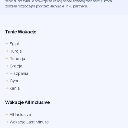
serwisu otrzymuje prowizje za każdą sfinalizowaną transakcję, która
została rozpoczęta poprzez kliknięcie linku partnera.
Tanie Wakacje
Egipt
Turcja
Tunezja
Grecja
Hiszpania
Cypr
Kenia
Wakacje All Inclusive
All Inclusive
Wakacje Last Minute