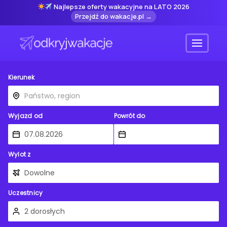
Najlepsze oferty wakacyjne na LATO 2026
Przejdź do wakacje.pl →
Menu
Kierunek
Wyjazd od
Powrót do
Wylot z
Uczestnicy