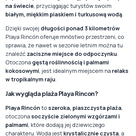
na świecie
, przyciągając turystów swoim
białym, miękkim piaskiem i turkusową wodą
.
Dzięki swojej
długości ponad 3 kilometrów
Playa Rincón oferuje mnóstwo przestrzeni, co
sprawia, że nawet w sezonie letnim można tu
znaleźć
zaciszne miejsce do odpoczynku
.
Otoczona
gęstą roślinnością i palmami
kokosowymi
, jest idealnym miejscem na
relaks
w tropikalnym raju
.
Jak wygląda plaża Playa Rincon?
Playa Rincón
to
szeroka, piaszczysta plaża
,
otoczona
soczyście zielonymi wzgórzami i
palmami
, które dodają jej dziewiczego
charakteru. Woda jest
krystalicznie czysta
, a