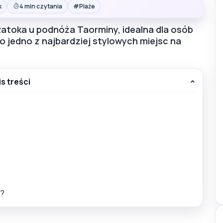
#
k
4 min czytania
Plaże
zatoka u podnóża Taorminy, idealna dla osób
o jedno z najbardziej stylowych miejsc na
is treści
ć?