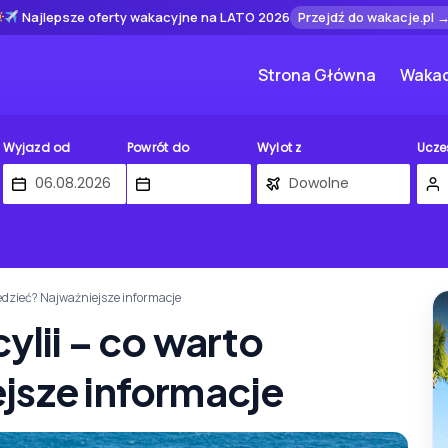
Najlepsze oferty wakacyjne na LATO 2026
Przejdź do wakacje.pl 
Strona Główna
Wakac
Wyjazd od
Powrót do
Wylot z
Ucze
iedzieć? Najważniejsze informacje
ylii – co warto
jsze informacje