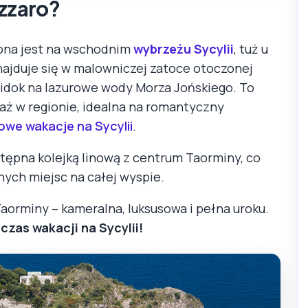
azzaro?
żona jest na wschodnim
wybrzeżu Sycylii
, tuż u
najduje się w malowniczej zatoce otoczonej
 widok na lazurowe wody Morza Jońskiego. To
laż w regionie, idealna na romantyczny
owe wakacje na Sycylii
.
ostępna kolejką linową z centrum Taorminy, co
nych miejsc na całej wyspie.
aorminy – kameralna, luksusowa i pełna uroku.
zas wakacji na Sycylii!