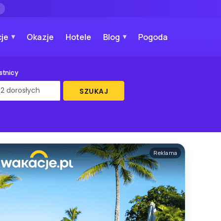
→
je
Okazje
Hotele
Blog
Pogoda
stnicy
SZUKAJ
Reklama