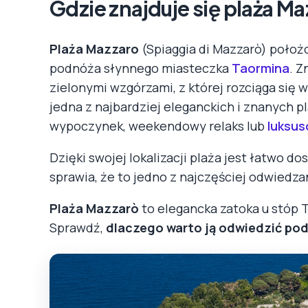
Gdzie znajduje się plaża M
Plaża Mazzaro
(Spiaggia di Mazzarò) poło
podnóża słynnego miasteczka
Taormina
. Z
zielonymi wzgórzami, z której rozciąga się
jedna z najbardziej eleganckich i znanych p
wypoczynek, weekendowy relaks lub
luksus
Dzięki swojej lokalizacji plaża jest łatwo d
sprawia, że to jedno z najczęściej odwiedza
Plaża Mazzarò
to elegancka zatoka u stóp T
Sprawdź,
dlaczego warto ją odwiedzić podc