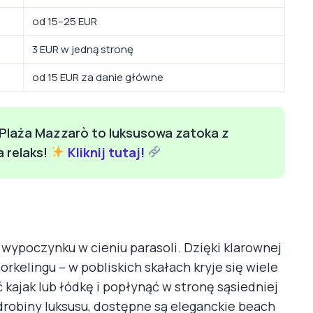
od 15–25 EUR
3 EUR w jedną stronę
od 15 EUR za danie główne
Plaża Mazzarò to luksusowa zatoka z
 relaks!
Kliknij tutaj!
i wypoczynku w cieniu parasoli. Dzięki klarownej
rkelingu – w pobliskich skałach kryje się wiele
ajak lub łódkę i popłynąć w stronę sąsiedniej
 odrobiny luksusu, dostępne są eleganckie beach