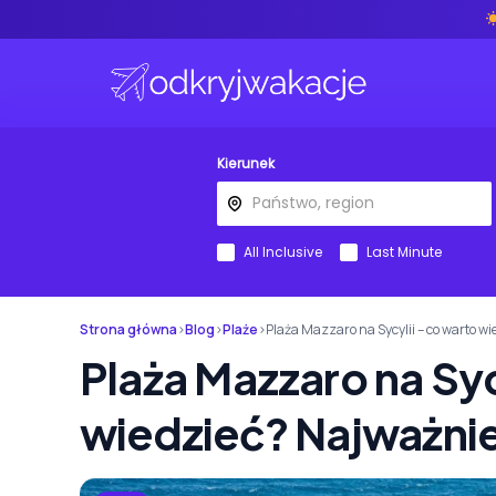
Kierunek
All Inclusive
Last Minute
Strona główna
›
Blog
›
Plaże
›
Plaża Mazzaro na Sycylii – co warto w
Plaża Mazzaro na Syc
wiedzieć? Najważnie