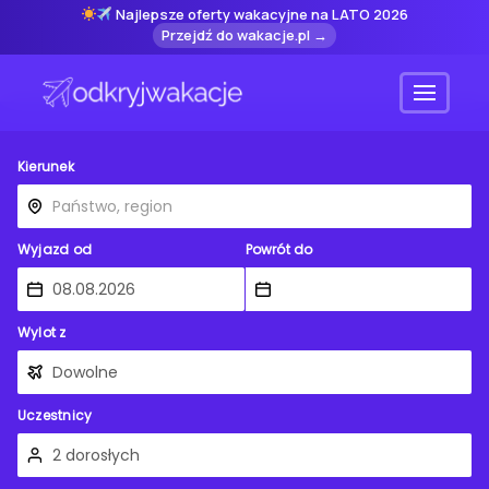
Najlepsze oferty wakacyjne na LATO 2026
Przejdź do wakacje.pl →
Menu
Kierunek
Wyjazd od
Powrót do
Wylot z
Uczestnicy