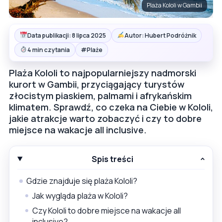
Plaża Kololi w Gambii
Data publikacji: 8 lipca 2025
Autor: Hubert Podróżnik
#
4 min czytania
Plaże
Plaża Kololi to najpopularniejszy nadmorski
kurort w Gambii, przyciągający turystów
złocistym piaskiem, palmami i afrykańskim
klimatem. Sprawdź, co czeka na Ciebie w Kololi,
jakie atrakcje warto zobaczyć i czy to dobre
miejsce na wakacje all inclusive.
Spis treści
Gdzie znajduje się plaża Kololi?
Jak wygląda plaża w Kololi?
Czy Kololi to dobre miejsce na wakacje all
inclusive?