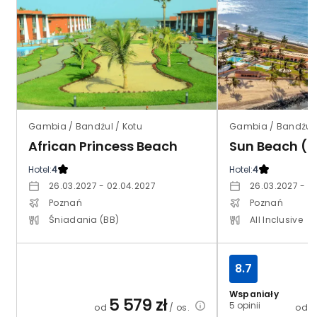
Gambia / Bandżul / Kotu
Gambia / Bandżul 
African Princess Beach
Sun Beach (
Hotel:
4
Hotel:
4
26.03.2027 - 02.04.2027
26.03.2027 - 0
Poznań
Poznań
Śniadania (BB)
All Inclusive
8.7
Wspaniały
5 579
zł
5 opinii
od
/ os.
od