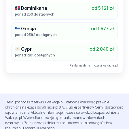
Dominikana
od 5 121 zł
ponad 259 dostępnych
Grecja
od 1 677 zł
ponad 2392 dostępnych
Cypr
od 2 040 zł
ponad 1281 dostępnych
Reklama dynamiczna wakacje.pl
Treści pochodzą z serwisu Wakacje.pl. Stanowią własność prawnie
chronioną należącą do Wakacje.pl S.A. i/lub jej partnerów. Ceny i dostępność
są dynamiczne. Aktualne informacje możesz sprawdzić bezpośrednio na
Wakacje.pl. Wyświetlane okazje są aktualizowane w interwałach
czasowych. Zamieszczone informacje lub ceny nie stanowią oferty w
rozumieniu Kodeksu Cywilnego.