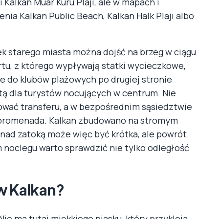
 Kalkan Muar Kürü Plajı, ale w mapach i
nia Kalkan Public Beach, Kalkan Halk Plajı albo
zek starego miasta można dojść na brzeg w ciągu
ortu, z którego wypływają statki wycieczkowe,
ce do klubów plażowych po drugiej stronie
etą dla turystów nocujących w centrum. Nie
wać transferu, a w bezpośrednim sąsiedztwie
y i promenada. Kalkan zbudowano na stromym
nad zatoką może więc być krótka, ale powrót
noclegu warto sprawdzić nie tylko odległość
 w Kalkan?
ie ma tutaj miękkiego piasku, który przykleja