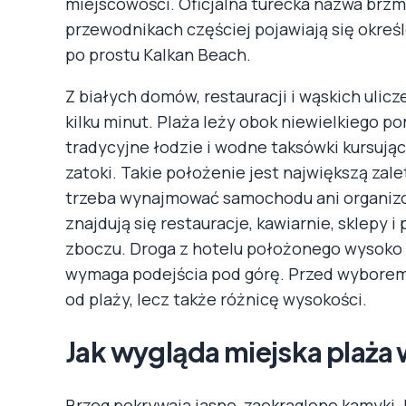
miejscowości. Oficjalna turecka nazwa brzmi
przewodnikach częściej pojawiają się określe
po prostu Kalkan Beach.
Z białych domów, restauracji i wąskich ulic
kilku minut. Plaża leży obok niewielkiego p
tradycyjne łodzie i wodne taksówki kursują
zatoki. Takie położenie jest największą zal
trzeba wynajmować samochodu ani organizo
znajdują się restauracje, kawiarnie, sklep
zboczu. Droga z hotelu położonego wysoko 
wymaga podejścia pod górę. Przed wyborem 
od plaży, lecz także różnicę wysokości.
Jak wygląda miejska plaża
Brzeg pokrywają jasne, zaokrąglone kamyki. N