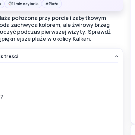
#
k
11 min czytania
Plaże
plaża położona przy porcie i zabytkowym
oda zachwyca kolorem, ale żwirowy brzeg
oczyć podczas pierwszej wizyty. Sprawdź
jpiękniejsze plaże w okolicy Kalkan.
is treści
a?