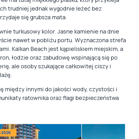
ach trudniej jednak wygodnie leżeć bez
rzydaje się grubsza mata.
nie turkusowy kolor. Jasne kamienie na dnie
yście nawet w pobliżu portu. Wyznaczona strefa
ami. Kalkan Beach jest kąpieliskiem miejskim, a
chron, łodzie oraz zabudowę wspinającą się po
ę, ale osoby szukające całkowitej ciszy i
lażę.
ię między innymi do jakości wody, czystości i
munikaty ratownika oraz flagi bezpieczeństwa
o 2026