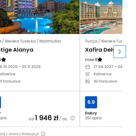
a / Riwiera Turecka / Mahmutlar
Turcja / Riwiera Turecka /
stige Alanya
Xafira Deluxe Res
5
Hotel:
5
6.10.2026 - 03.11.2026
17.04.2027 - 24.04.20
atowice
Katowice
ll Inclusive
All Inclusive
6.9
y
Dobry
1 946
zł
2
inii
251 opinii
od
/ os.
od
dzą z serwisu Wakacje.pl