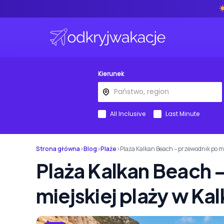
Kierunek
All Inclusive
Last Minute
Strona główna
›
Blog
›
Plaże
›
Plaża Kalkan Beach – przewodnik po mi
Plaża Kalkan Beach 
miejskiej plaży w Ka