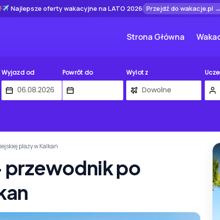
Najlepsze oferty wakacyjne na LATO 2026
Przejdź do wakacje.pl 
Strona Główna
Wakac
Wyjazd od
Powrót do
Wylot z
Ucze
ejskiej plaży w Kalkan
– przewodnik po
lkan