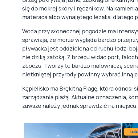
się do mokrej skóry i ręczników. Na kamieni
materaca albo wynajętego leżaka, dlatego p
Woda przy słonecznej pogodzie ma intensyw
sprawiają, że morze wygląda bardzo przejrz
pływacka jest oddzielona od ruchu łodzi boj
nie dziką zatoką. Z brzegu widać port, falo
zboczu. Tworzy to bardzo malowniczą sceneri
nietkniętej przyrody powinny wybrać inną p
Kąpielisko ma Błękitną Flagę, która odnosi s
zarządzania plażą. Aktualne oznaczenia, ko
zawsze należy jednak sprawdzić na miejscu.
Lat