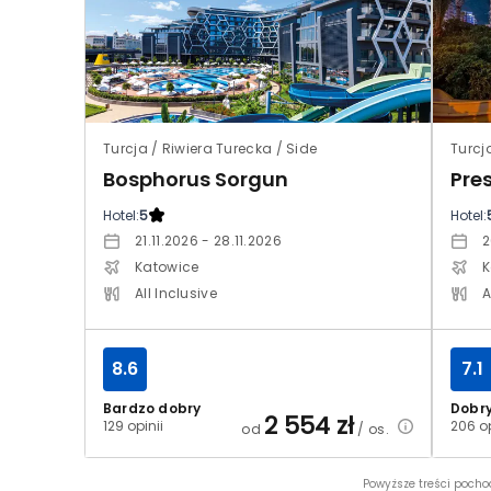
Turcja / Riwiera Turecka / Side
Turcj
Bosphorus Sorgun
Pre
Hotel:
5
Hotel:
21.11.2026 - 28.11.2026
2
Katowice
K
All Inclusive
A
8.6
7.1
Bardzo dobry
Dobr
2 554
zł
129 opinii
206 op
od
/ os.
Powyższe treści pocho