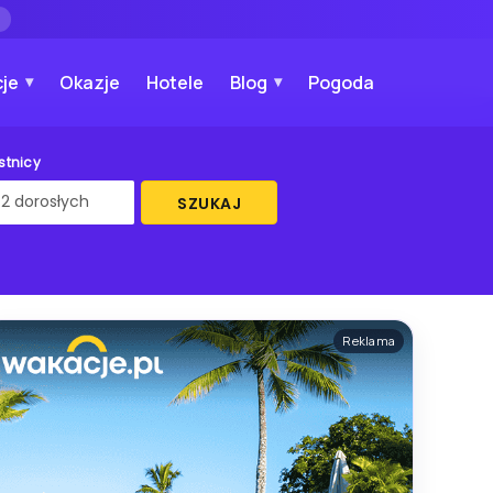
→
je
Okazje
Hotele
Blog
Pogoda
stnicy
SZUKAJ
Reklama