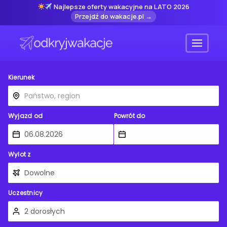
Najlepsze oferty wakacyjne na LATO 2026
Przejdź do wakacje.pl →
Menu
Kierunek
Wyjazd od
Powrót do
Wylot z
Uczestnicy