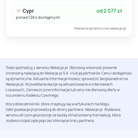
Cypr
od 2 077 zł
ponad 1264 dostępnych
Reklama dynamiczna wakacje.pl
Treści pochodzą z serwisu Wakacje.pl. Stanowią własność prawnie
chronioną należącą do Wakacje.pl S.A. i/lub jej partnerów. Ceny i dostępność
są dynamiczne. Aktualne informacje możesz sprawdzić bezpośrednio na
Wakacje.pl. Wyświetlane okazje są aktualizowane w interwałach
czasowych. Zamieszczone informacje lub ceny nie stanowią oferty w
rozumieniu Kodeksu Cywilnego.
Wszystkie odnośniki, które znajdują się w artykułach na blogu
Odkryjwakacje.pl prowadzą do strony partnera: Wakacje.pl. Wydawca
serwisu otrzymuje prowizje za każdą sfinalizowaną transakcję, która
została rozpoczęta poprzez kliknięcie linku partnera.