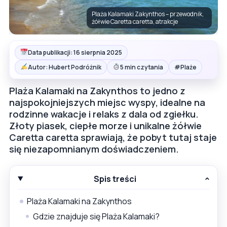
Plaża Kalamaki Zakynthos – przewodnik,
żółwie Caretta caretta, atrakcje
Data publikacji: 16 sierpnia 2025
#
Autor: Hubert Podróżnik
5 min czytania
Plaże
Plaża Kalamaki na Zakynthos to jedno z
najspokojniejszych miejsc wyspy, idealne na
rodzinne wakacje i relaks z dala od zgiełku.
Złoty piasek, ciepłe morze i unikalne żółwie
Caretta caretta sprawiają, że pobyt tutaj staje
się niezapomnianym doświadczeniem.
Spis treści
Plaża Kalamaki na Zakynthos
Gdzie znajduje się Plaża Kalamaki?