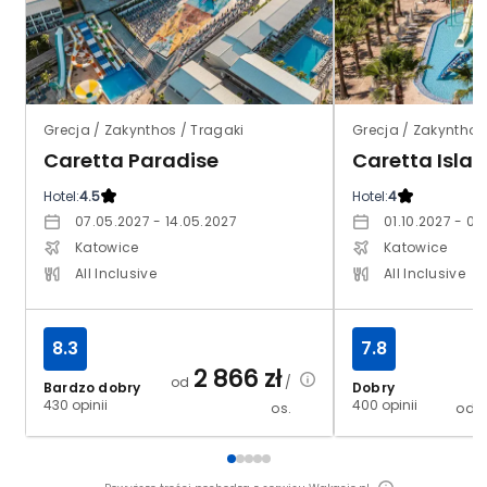
Grecja / Zakynthos / Tragaki
Grecja / Zakynthos
Caretta Paradise
Caretta Isla
Hotel:
4.5
Hotel:
4
07.05.2027 - 14.05.2027
01.10.2027 - 08
Katowice
Katowice
All Inclusive
All Inclusive
8.3
7.8
2 866
zł
od
/
Bardzo dobry
Dobry
430 opinii
400 opinii
os.
od