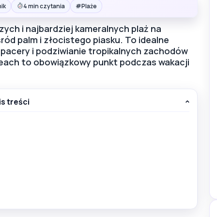
#
ik
4 min czytania
Plaże
ych i najbardziej kameralnych plaż na
ód palm i złocistego piasku. To idealne
spacery i podziwianie tropikalnych zachodów
each to obowiązkowy punkt podczas wakacji
is treści