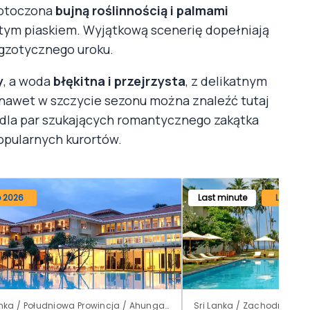
 otoczona
bujną roślinnością i palmami
istym piaskiem. Wyjątkową scenerię dopełniają
egzotycznego uroku.
y
, a woda
błękitna i przejrzysta
, z delikatnym
e nawet w szczycie sezonu można znaleźć tutaj
e dla par szukających romantycznego zakątka
popularnych kurortów.
o 2026
Last minute
Lato 20
Sri Lanka / Południowa Prowincja / Ahungalla
Sri Lanka / Zachodnia Pro