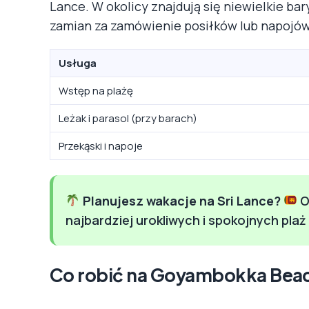
Lance. W okolicy znajdują się niewielkie bary
zamian za zamówienie posiłków lub napojów
Usługa
Wstęp na plażę
Leżak i parasol (przy barach)
Przekąski i napoje
Planujesz wakacje na Sri Lance?
O
najbardziej urokliwych i spokojnych pla
Co robić na Goyambokka Bea