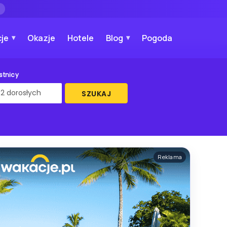
→
je
Okazje
Hotele
Blog
Pogoda
stnicy
SZUKAJ
Reklama