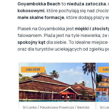
Goyambokka Beach
to
nieduża zatoczka
,
kokosowymi
, które pochylają się nad złoc
małe skalne formacje
, które dodają plaży 
Piasek na Goyambokka jest
miękki i złocist
falowaniem. Plaża jest na tyle niewielka, ż
spokojny kąt
dla siebie. To idealne miejsc
oraz dla turystów uciekających od zgiełku 
Lato 2026
Lat
Sri Lanka / Południowa Prowincja / Bentota