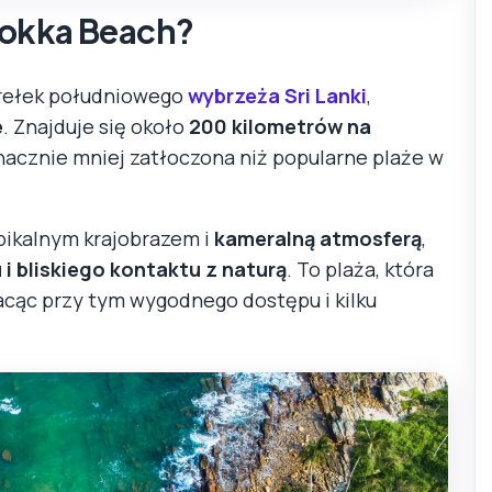
bokka Beach?
erełek południowego
wybrzeża Sri Lanki
,
e
. Znajduje się około
200 kilometrów na
 znacznie mniej zatłoczona niż popularne plaże w
opikalnym krajobrazem i
kameralną atmosferą
,
 i bliskiego kontaktu z naturą
. To plaża, która
tracąc przy tym wygodnego dostępu i kilku