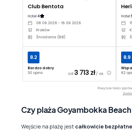
Club Bentota
Her
Hotel:
4
Hotel:
08.09.2026 - 16.09.2026
1
Kraków
K
Śniadania (BB)
Ś
8.2
8.9
Bardzo dobry
Wspa
3 713
zł
30 opinii
62 opi
od
/ os.
Powyższe treści pocho
Zosta
Czy plaża Goyambokka Beach j
Wejście na plażę jest
całkowicie bezpłatn