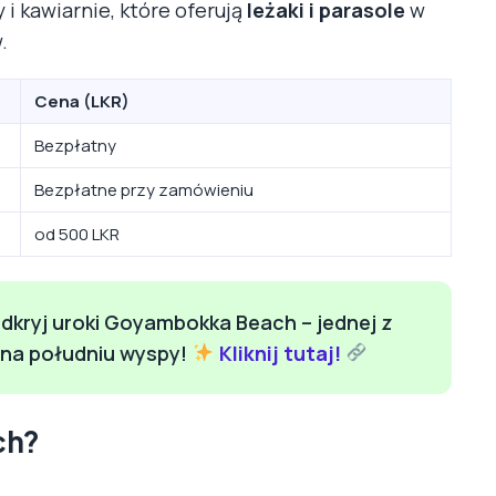
 i kawiarnie, które oferują
leżaki i parasole
w
.
Cena (LKR)
Bezpłatny
Bezpłatne przy zamówieniu
od 500 LKR
dkryj uroki Goyambokka Beach – jednej z
ż na południu wyspy!
Kliknij tutaj!
ch?