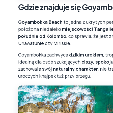
Gdzie znajduje się Goyam
Goyambokka Beach
to jedna z ukrytych p
położona niedaleko
miejscowości Tangall
południe od Kolombo
, co sprawia, że jest
Unawatunie czy Mirissie.
Goyambokka zachwyca
dzikim urokiem
, tr
idealną dla osób szukających
ciszy, spokoju
zachowała swój
naturalny charakter
, nie 
uroczych knajpek tuż przy brzegu.