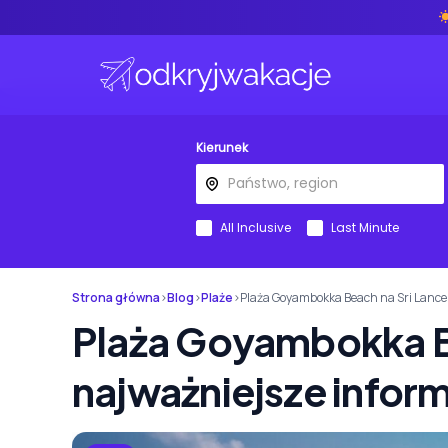
Kierunek
All Inclusive
Last Minute
Strona główna
›
Blog
›
Plaże
›
Plaża Goyambokka Beach na Sri Lance 
Plaża Goyambokka Be
najważniejsze infor