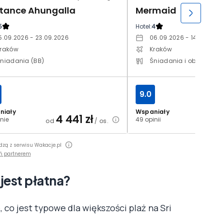
itance Ahungalla
Mermaid
5
Hotel:
4
5.09.2026 - 23.09.2026
06.09.2026 - 14.09.20
raków
Kraków
niadania (BB)
Śniadania i obiadoko
9.0
niały
Wspaniały
4 441
zł
4
nie
49 opinii
od
/ os.
od
dzą z serwisu Wakacje.pl
ń partnerem
est płatna?
e
, co jest typowe dla większości plaż na Sri