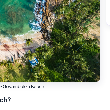
ię Goyambokka Beach
ach?