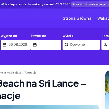
Najlepsze oferty wakacyjne na LATO 2026
Przejdź do wakacje.pl 
Strona Główna
Wakac
Wyjazd od
Powrót do
Wylot z
Ucze
– najważniejsze informacje
ach na Sri Lance –
macje