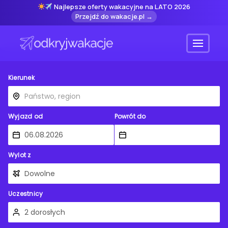
Najlepsze oferty wakacyjne na LATO 2026
Przejdź do wakacje.pl →
Menu
Kierunek
Wyjazd od
Powrót do
Wylot z
Uczestnicy