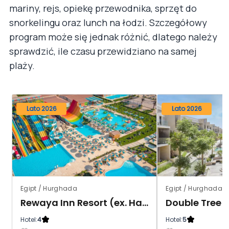
mariny, rejs, opiekę przewodnika, sprzęt do
snorkelingu oraz lunch na łodzi. Szczegółowy
program może się jednak różnić, dlatego należy
sprawdzić, ile czasu przewidziano na samej
plaży.
Lato 2026
Lato 2026
Egipt / Hurghada
Egipt / Hurghada /
Rewaya Inn Resort (ex. Hawaii Paradise Aqua Park Resort)
Hotel:
4
Hotel:
5