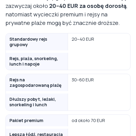
zazwyczaj około
20–40 EUR za osobę dorosłą
,
natomiast wycieczki premium i rejsy na
prywatne plaże mogą być znacznie droższe.
Standardowy rejs
20–40 EUR
grupowy
Rejs, plaża, snorkeling,
lunch i napoje
Rejs na
30–60 EUR
zagospodarowaną plażę
Dłuższy pobyt, leżaki,
snorkeling i lunch
Pakiet premium
od około 70 EUR
Lepsza łódź, restauracja