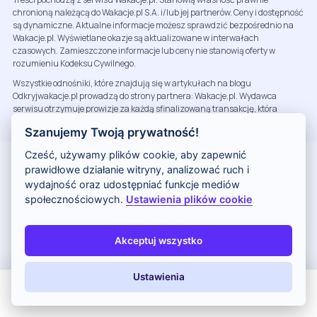
chronioną należącą do Wakacje.pl S.A. i/lub jej partnerów. Ceny i dostępność
są dynamiczne. Aktualne informacje możesz sprawdzić bezpośrednio na
Wakacje.pl. Wyświetlane okazje są aktualizowane w interwałach
czasowych. Zamieszczone informacje lub ceny nie stanowią oferty w
rozumieniu Kodeksu Cywilnego.
Wszystkie odnośniki, które znajdują się w artykułach na blogu
Odkryjwakacje.pl prowadzą do strony partnera: Wakacje.pl. Wydawca
serwisu otrzymuje prowizje za każdą sfinalizowaną transakcję, która
została rozpoczęta poprzez kliknięcie linku partnera.
Szanujemy Twoją prywatność!
Cześć, używamy plików cookie, aby zapewnić
prawidłowe działanie witryny, analizować ruch i
Tanie Wakacje
wydajność oraz udostępniać funkcje mediów
społecznościowych.
Ustawienia plików cookie
Egipt
Turcja
Akceptuj wszystko
Tunezja
Grecja
Ustawienia
Hiszpania
All Inclusive
Last Minute
LATO 2026
Z dziećmi
Cypr