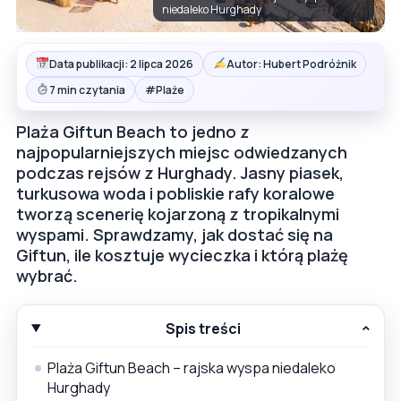
niedaleko Hurghady
Data publikacji: 2 lipca 2026
Autor: Hubert Podróżnik
#
7 min czytania
Plaże
Plaża Giftun Beach to jedno z
najpopularniejszych miejsc odwiedzanych
podczas rejsów z Hurghady. Jasny piasek,
turkusowa woda i pobliskie rafy koralowe
tworzą scenerię kojarzoną z tropikalnymi
wyspami. Sprawdzamy, jak dostać się na
Giftun, ile kosztuje wycieczka i którą plażę
wybrać.
Spis treści
Plaża Giftun Beach – rajska wyspa niedaleko
Hurghady