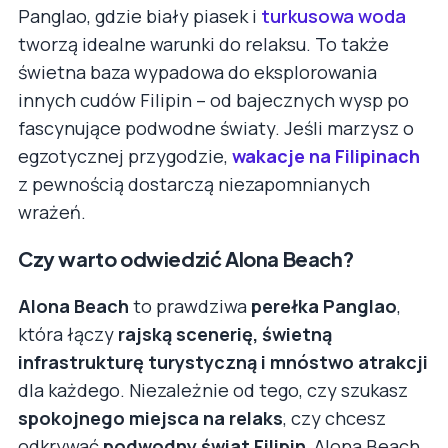
Panglao, gdzie biały piasek i
turkusowa woda
tworzą idealne warunki do relaksu. To także
świetna baza wypadowa do eksplorowania
innych cudów Filipin – od bajecznych wysp po
fascynujące podwodne światy. Jeśli marzysz o
egzotycznej przygodzie,
wakacje na Filipinach
z pewnością dostarczą niezapomnianych
wrażeń.
Czy warto odwiedzić Alona Beach?
Alona Beach
to prawdziwa
perełka Panglao
,
która łączy
rajską scenerię, świetną
infrastrukturę turystyczną i mnóstwo atrakcji
dla każdego. Niezależnie od tego, czy szukasz
spokojnego miejsca na relaks
, czy chcesz
odkrywać
podwodny świat Filipin
, Alona Beach