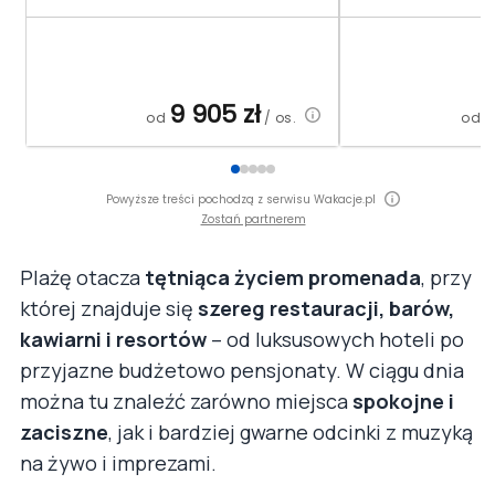
9 905
zł
od
/ os.
od
Powyższe treści pochodzą z serwisu Wakacje.pl
Zostań partnerem
Plażę otacza
tętniąca życiem promenada
, przy
której znajduje się
szereg restauracji, barów,
kawiarni i resortów
– od luksusowych hoteli po
przyjazne budżetowo pensjonaty. W ciągu dnia
można tu znaleźć zarówno miejsca
spokojne i
zaciszne
, jak i bardziej gwarne odcinki z muzyką
na żywo i imprezami.