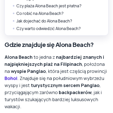
Czy plaża Alona Beach jest płatna?
Co robić na Alona Beach?
Jak dojechać do Alona Beach?
Czy warto odwiedzić Alona Beach?
Gdzie znajduje się Alona Beach?
Alona Beach
to jedna z
najbardziej znanych i
najpiękniejszych plaż na Filipinach
, położona
na
wyspie Panglao
, która jest częścią prowincji
Bohol
. Znajduje się na południowym wybrzeżu
wyspy i jest
turystycznym sercem Panglao
,
przyciągającym zarówno
backpackerów
, jak i
turystów szukających bardziej luksusowych
wakacji.