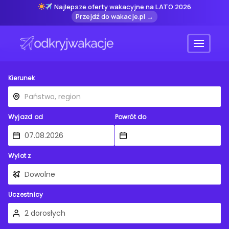
Najlepsze oferty wakacyjne na LATO 2026
Przejdź do wakacje.pl →
Menu
Kierunek
Wyjazd od
Powrót do
Wylot z
Uczestnicy