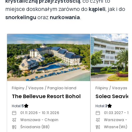
krystaliczną przejrzystością
, co czyni to
miejsce doskonałym zarówno do
kąpieli
, jak i do
snorkelingu
oraz
nurkowania
.
Filipiny / Visayas / Panglao Island
Filipiny / Visayas
The Bellevue Resort Bohol
Solea Seavie
Hotel:
5
Hotel:
3
01.11.2026 - 10.11.2026
01.03.2027 - 12
Warszawa - Chopin
Warszawa - C
Śniadania (BB)
Własne (WŁ)