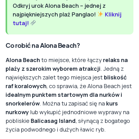
Odkryj urok Alona Beach – jednej z
najpiękniejszych plaż Panglao!
Kliknij
tutaj!
Co robić na Alona Beach?
Alona Beach
to miejsce, które łączy
relaks na
plaży z szerokim wyborem atrakcji
. Jedną z
największych zalet tego miejsca jest
bliskość
raf koralowych
, co sprawia, że Alona Beach jest
idealnym punktem startowym dla nurków i
snorkelerów
. Można tu zapisać się na
kurs
nurkowy
lub wykupić jednodniowe wyprawy na
pobliskie
Balicasag Island
, słynącą z bogatego
życia podwodnego i dużych ławic ryb.