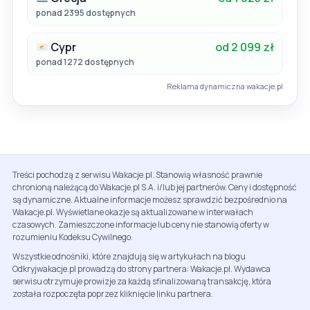
ponad 2395 dostępnych
Cypr
od 2 099 zł
ponad 1272 dostępnych
Reklama dynamiczna wakacje.pl
Treści pochodzą z serwisu Wakacje.pl. Stanowią własność prawnie
chronioną należącą do Wakacje.pl S.A. i/lub jej partnerów. Ceny i dostępność
są dynamiczne. Aktualne informacje możesz sprawdzić bezpośrednio na
Wakacje.pl. Wyświetlane okazje są aktualizowane w interwałach
czasowych. Zamieszczone informacje lub ceny nie stanowią oferty w
rozumieniu Kodeksu Cywilnego.
Wszystkie odnośniki, które znajdują się w artykułach na blogu
Odkryjwakacje.pl prowadzą do strony partnera: Wakacje.pl. Wydawca
serwisu otrzymuje prowizje za każdą sfinalizowaną transakcję, która
została rozpoczęta poprzez kliknięcie linku partnera.