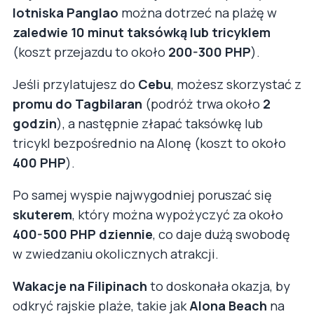
lotniska Panglao
można dotrzeć na plażę w
zaledwie 10 minut taksówką lub tricyklem
(koszt przejazdu to około
200-300 PHP
).
Jeśli przylatujesz do
Cebu
, możesz skorzystać z
promu do Tagbilaran
(podróż trwa około
2
godzin
), a następnie złapać taksówkę lub
tricykl bezpośrednio na Alonę (koszt to około
400 PHP
).
Po samej wyspie najwygodniej poruszać się
skuterem
, który można wypożyczyć za około
400-500 PHP dziennie
, co daje dużą swobodę
w zwiedzaniu okolicznych atrakcji.
Wakacje na Filipinach
to doskonała okazja, by
odkryć rajskie plaże, takie jak
Alona Beach
na