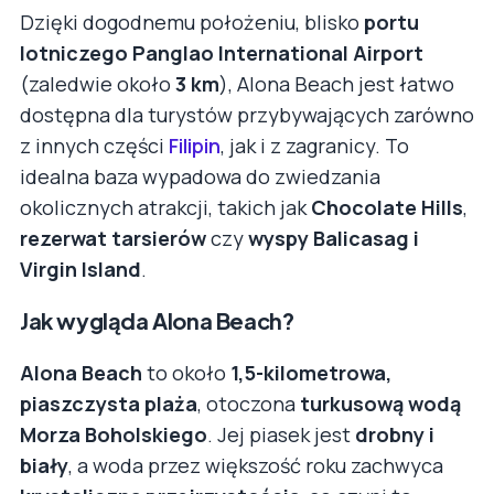
Dzięki dogodnemu położeniu, blisko
portu
lotniczego Panglao International Airport
(zaledwie około
3 km
), Alona Beach jest łatwo
dostępna dla turystów przybywających zarówno
z innych części
Filipin
, jak i z zagranicy. To
idealna baza wypadowa do zwiedzania
okolicznych atrakcji, takich jak
Chocolate Hills
,
rezerwat tarsierów
czy
wyspy Balicasag i
Virgin Island
.
Jak wygląda Alona Beach?
Alona Beach
to około
1,5-kilometrowa,
piaszczysta plaża
, otoczona
turkusową wodą
Morza Boholskiego
. Jej piasek jest
drobny i
biały
, a woda przez większość roku zachwyca