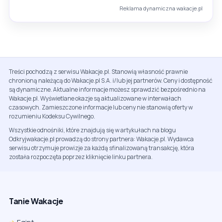
Reklama dynamiczna wakacje.pl
Treści pochodzą z serwisu Wakacje.pl. Stanowią własność prawnie
chronioną należącą do Wakacje.pl S.A. i/lub jej partnerów. Ceny i dostępność
są dynamiczne. Aktualne informacje możesz sprawdzić bezpośrednio na
Wakacje.pl. Wyświetlane okazje są aktualizowane w interwałach
czasowych. Zamieszczone informacje lub ceny nie stanowią oferty w
rozumieniu Kodeksu Cywilnego.
Wszystkie odnośniki, które znajdują się w artykułach na blogu
Odkryjwakacje.pl prowadzą do strony partnera: Wakacje.pl. Wydawca
serwisu otrzymuje prowizje za każdą sfinalizowaną transakcję, która
została rozpoczęta poprzez kliknięcie linku partnera.
Tanie Wakacje