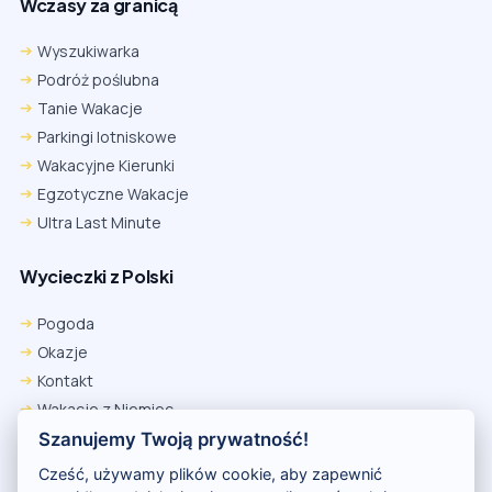
Wczasy za granicą
Wyszukiwarka
Podróż poślubna
Tanie Wakacje
Parkingi lotniskowe
Wakacyjne Kierunki
Egzotyczne Wakacje
Ultra Last Minute
Wycieczki z Polski
Pogoda
Okazje
Kontakt
Wakacje z Niemiec
Polityka Prywatności
Szanujemy Twoją prywatność!
Wakacje w Egipcie
Cześć, używamy plików cookie, aby zapewnić