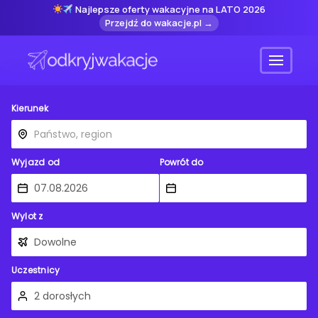
Najlepsze oferty wakacyjne na LATO 2026
Przejdź do wakacje.pl →
Menu
Kierunek
Wyjazd od
Powrót do
Wylot z
Uczestnicy