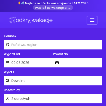
Najlepsze oferty wakacyjne na LATO 2026
Przejdź do wakacje.pl →
Menu
Kierunek
Wyjazd od
Powrót do
Wylot z
Uczestnicy