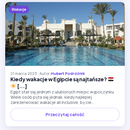
Wakacje
21 marca 2023
•
Autor:
Hubert Podróżnik
Kiedy wakacje w Egipcie są najtańsze?
[...]
Egipt stał się jednym z ulubionych miejsc wypoczynku.
Wiele osób pyta się jednak, kiedy najlepiej
zarezerwować wakacje all inclusive, by cie...
Przeczytaj całość