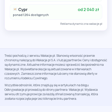
Cypr
od 2 040 zł
ponad 1264 dostępnych
Reklama dynamiczna wakacje.pl
Treści pochodzą z serwisu Wakacje.pl. Stanowią własność prawnie
chronioną należącą do Wakacje.pl S.A. i/lub jej partnerów. Ceny i dostępność
są dynamiczne. Aktualne informacje możesz sprawdzić bezpośrednio na
Wakacje.pl. Wyświetlane okazje są aktualizowane w interwałach
czasowych. Zamieszczone informacje lub ceny nie stanowią oferty w
rozumieniu Kodeksu Cywilnego.
Wszystkie odnośniki, które znajdują się w artykułach na blogu
Odkryjwakacje.pl prowadzą do strony partnera: Wakacje.pl. Wydawca
serwisu otrzymuje prowizje za każdą sfinalizowaną transakcję, która
została rozpoczęta poprzez kliknięcie linku partnera.