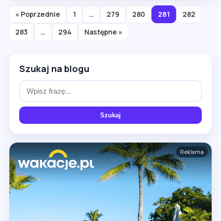
« Poprzednie
1
…
279
280
281
282
283
…
294
Następne »
Szukaj na blogu
Szukaj
Reklama