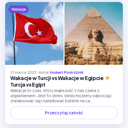
Wakacje
21 marca 2023
•
Autor:
Hubert Podróżnik
Wakacje w Turcji vs Wakacje w Egipcie
Turcja vs Egipt
Wakacje to czas, który większość z nas czeka z
utęsknieniem. Jest to okres, kiedy możemy odpocząć,
zrelaksować się i naładować baterie na ca...
Przeczytaj całość