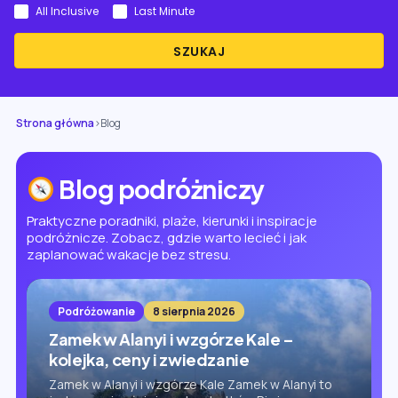
All Inclusive
Last Minute
SZUKAJ
Strona główna
›
Blog
Blog podróżniczy
Praktyczne poradniki, plaże, kierunki i inspiracje
podróżnicze. Zobacz, gdzie warto lecieć i jak
zaplanować wakacje bez stresu.
Podróżowanie
8 sierpnia 2026
Zamek w Alanyi i wzgórze Kale –
kolejka, ceny i zwiedzanie
Zamek w Alanyi i wzgórze Kale Zamek w Alanyi to