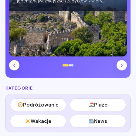
jeden z najważniejszych zabytków Riwiery
Tureckiej i jednocześnie najle [...]
‹
›
KATEGORIE
Podróżowanie
Plaże
Wakacje
News