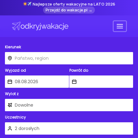
Najlepsze oferty wakacyjne na LATO 2026
Przejdź do wakacje.pl →
Menu
Kierunek
Wyjazd od
Powrót do
Wylot z
Uczestnicy