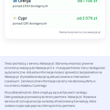
Grecja
od 1 706 zł
ponad 2393 dostępnych
Cypr
od 2 079 zł
ponad 1281 dostępnych
Reklama dynamiczna wakacje.pl
Treści pochodzą z serwisu Wakacje.pl. Stanowią własność prawnie
chronioną należącą do Wakacje.pl S.A. i/lub jej partnerów. Ceny i dostępność
są dynamiczne. Aktualne informacje możesz sprawdzić bezpośrednio na
Wakacje.pl. Wyświetlane okazje są aktualizowane w interwałach
czasowych. Zamieszczone informacje lub ceny nie stanowią oferty w
rozumieniu Kodeksu Cywilnego.
Wszystkie odnośniki, które znajdują się w artykułach na blogu
Odkryjwakacje.pl prowadzą do strony partnera: Wakacje.pl. Wydawca
serwisu otrzymuje prowizje za każdą sfinalizowaną transakcję, która
została rozpoczęta poprzez kliknięcie linku partnera.