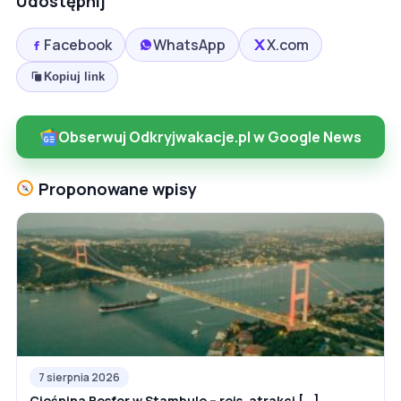
Udostępnij
Facebook
WhatsApp
X.com
Kopiuj link
Obserwuj Odkryjwakacje.pl w Google News
Proponowane wpisy
7 sierpnia 2026
Cieśnina Bosfor w Stambule – rejs, atrakcj [...]