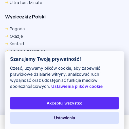
Ultra Last Minute
Wycieczki z Polski
Pogoda
Okazje
Kontakt
Wakacje z Niemiec
Polityka Prywatności
Szanujemy Twoją prywatność!
Wakacje w Egipcie
Cześć, używamy plików cookie, aby zapewnić
Rankingi hoteli
prawidłowe działanie witryny, analizować ruch i
wydajność oraz udostępniać funkcje mediów
społecznościowych.
Ustawienia plików cookie
Partnerem serwisu jest portal Wakacje.pl
O nas
Kontakt i reklama
Polityka prywatności
Akceptuj wszystko
Copyright (c) 2026 Odkryj Wakacje
Ustawienia
All Inclusive
Last Minute
LATO 2026
Z dziećmi