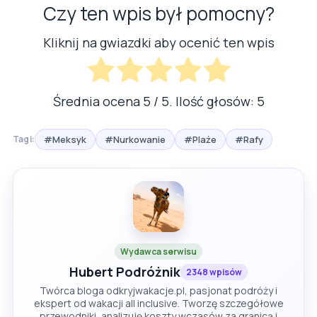
Czy ten wpis był pomocny?
Kliknij na gwiazdki aby ocenić ten wpis
Średnia ocena
5
/ 5. Ilość głosów:
5
#Meksyk
#Nurkowanie
#Plaże
#Rafy
Tagi:
Wydawca serwisu
Hubert Podróżnik
2348 wpisów
Twórca bloga odkryjwakacje.pl, pasjonat podróży i
ekspert od wakacji all inclusive. Tworzę szczegółowe
przewodniki, analizuję koszty wczasów za granicą i