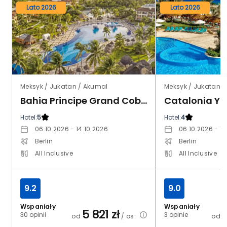
Lato 2026
Lato 2026
Meksyk / Jukatan / Akumal
Meksyk / Jukatan 
Bahia Principe Grand Coba
Catalonia Y
Hotel:
5
Hotel:
4
06.10.2026 - 14.10.2026
06.10.2026 - 14
Berlin
Berlin
All Inclusive
All Inclusive
9.2
9.0
Wspaniały
Wspaniały
5 821
zł
30 opinii
3 opinie
od
/ os.
od