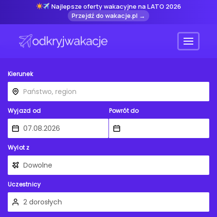
Najlepsze oferty wakacyjne na LATO 2026
Przejdź do wakacje.pl →
Menu
Kierunek
Wyjazd od
Powrót do
Wylot z
Uczestnicy