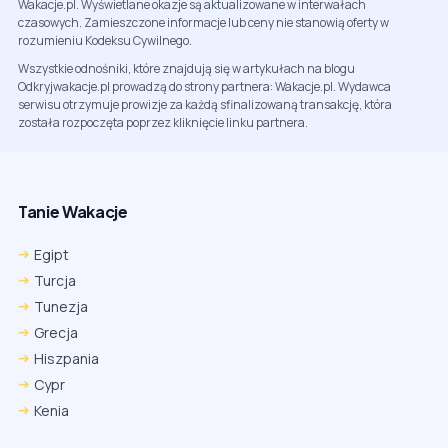
Wakacje.pl. Wyświetlane okazje są aktualizowane w interwałach
czasowych. Zamieszczone informacje lub ceny nie stanowią oferty w
rozumieniu Kodeksu Cywilnego.
Wszystkie odnośniki, które znajdują się w artykułach na blogu
Odkryjwakacje.pl prowadzą do strony partnera: Wakacje.pl. Wydawca
serwisu otrzymuje prowizje za każdą sfinalizowaną transakcję, która
została rozpoczęta poprzez kliknięcie linku partnera.
Tanie Wakacje
Egipt
Turcja
Tunezja
Grecja
Hiszpania
Cypr
Kenia