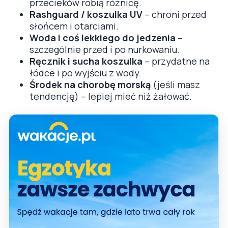
przecieków robią różnicę.
Rashguard / koszulka UV
– chroni przed
słońcem i otarciami.
Woda i coś lekkiego do jedzenia
–
szczególnie przed i po nurkowaniu.
Ręcznik i sucha koszulka
– przydatne na
łódce i po wyjściu z wody.
Środek na chorobę morską
(jeśli masz
tendencję) – lepiej mieć niż żałować.