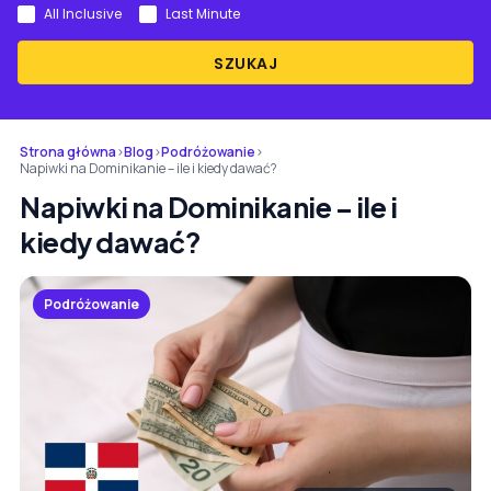
All Inclusive
Last Minute
SZUKAJ
Strona główna
›
Blog
›
Podróżowanie
›
Napiwki na Dominikanie – ile i kiedy dawać?
Napiwki na Dominikanie – ile i
kiedy dawać?
Podróżowanie