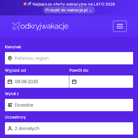
Najlepsze oferty wakacyjne na LATO 2026
Przejdź do wakacje.pl →
Menu
Kierunek
Wyjazd od
Powrót do
Wylot z
Uczestnicy