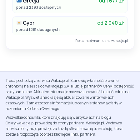
Grecja
od 1 677 zł
ponad 2393 dostępnych
Cypr
od 2 040 zł
ponad 1281 dostępnych
Reklama dynamiczna wakacje.pl
Treści pochodzą z serwisu Wakacje.pl. Stanowią własność prawnie
chronioną należącą do Wakacje.pl S.A. i/lub jej partnerów. Ceny i dostępność
są dynamiczne. Aktualne informacje możesz sprawdzić bezpośrednio na
Wakacje.pl. Wyświetlane okazje są aktualizowane w interwałach
czasowych. Zamieszczone informacje lub ceny nie stanowią oferty w
rozumieniu Kodeksu Cywilnego.
Wszystkie odnośniki, które znajdują się w artykułach na blogu
Odkryjwakacje.pl prowadzą do strony partnera: Wakacje.pl. Wydawca
serwisu otrzymuje prowizje za każdą sfinalizowaną transakcję, która
została rozpoczęta poprzez kliknięcie linku partnera.