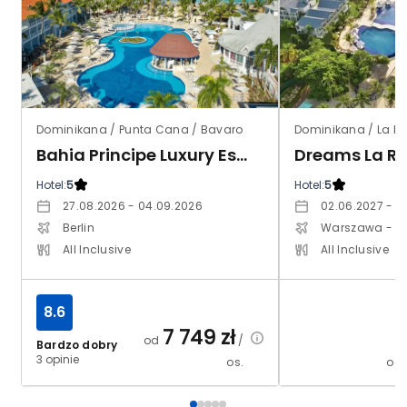
Dominikana / Punta Cana / Bavaro
Dominikana / La R
Bahia Principe Luxury Esmeralda
Hotel:
5
Hotel:
5
27.08.2026 - 04.09.2026
02.06.2027 - 1
Berlin
Warszawa - C
All Inclusive
All Inclusive
8.6
7 749
zł
od
/
Bardzo dobry
3 opinie
os.
od