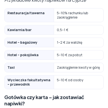
Restauracja/tawerna
5–10% rachunku lub
zaokrąglenie
Kawiarnia/bar
0,5–1 €
Hotel – bagażowy
1–2 € za walizkę
Hotel – pokojówka
5–10 € za pobyt
Taxi
Zaokrąglenie kwoty w górę
Wycieczka fakultatywna
5–10 € od osoby
– przewodnik
Gotówka czy karta – jak zostawiać
napiwki?