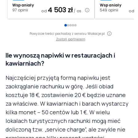
Wspaniały
Wspaniały
4 503
zł
97 opinii
549 opinii
od
/ os.
od
Powyższe treści pochodzą z serwisu Wakacje.pl
Zostań partnerem
Ile wynoszą napiwki w restauracjach i
kawiarniach?
Najczęściej przyjętą formą napiwku jest
zaokrąglanie rachunku w górę. Jeśli obiad
kosztuje 18 €, zostawienie 20 € będzie uznane
za właściwe. W kawiarniach i barach wystarczy
kilka monet – 50 centów lub 1 €. W wielu
lokalach turystycznych rachunki mogą mieć
doliczoną tzw. „service charge”, ale zwykle nie
przekracza ona kilku procent wartości