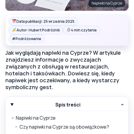
Napiwki na Cyprze
Data publikacji: 25 września 2025
Autor: Hubert Podróżnik
4 min czytania
#
Podróżowanie
Jak wyglądają napiwki na Cyprze? W artykule
znajdziesz informacje o zwyczajach
związanych z obsługą w restauracjach,
hotelach i taksówkach. Dowiesz się, kiedy
napiwek jest oczekiwany, a kiedy wystarczy
symboliczny gest.
Spis treści
Napiwki na Cyprze
Czy napiwki na Cyprze są obowiązkowe?