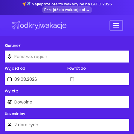
Najlepsze oferty wakacyjne na LATO 2026
Przejdź do wakacje.pl →
Menu
Kierunek
Wyjazd od
Powrót do
Wylot z
Uczestnicy