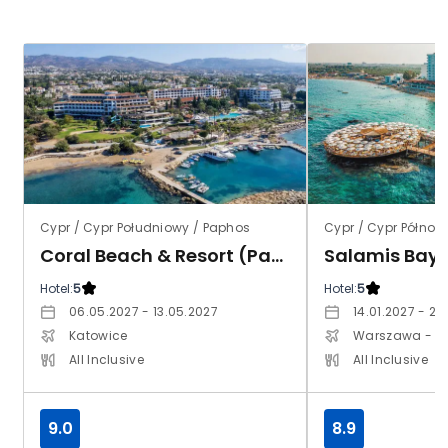
Cypr / Cypr Południowy / Paphos
Coral Beach & Resort (Paphos)
Salamis Bay 
Hotel:
5
Hotel:
5
06.05.2027 - 13.05.2027
14.01.2027 - 21
Katowice
Warszawa - 
All Inclusive
All Inclusive
9.0
8.9