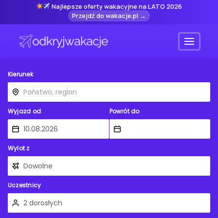
Najlepsze oferty wakacyjne na LATO 2026
Przejdź do wakacje.pl →
Menu
Kierunek
Wyjazd od
Powrót do
Wylot z
Uczestnicy