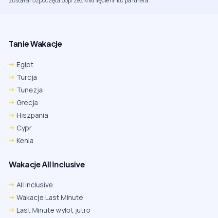
została rozpoczęta poprzez kliknięcie linku partnera.
Tanie Wakacje
Egipt
Turcja
Tunezja
Grecja
Hiszpania
Cypr
Kenia
Wakacje All Inclusive
All Inclusive
Wakacje Last Minute
Last Minute wylot jutro