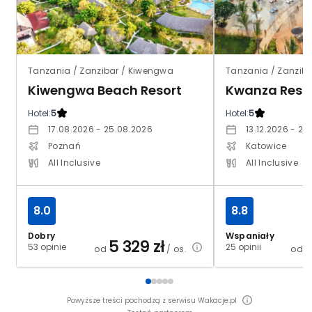
Tanzania / Zanzibar / Kiwengwa
Tanzania / Zanziba
Kiwengwa Beach Resort
Kwanza Resor
Hotel:
5
Hotel:
5
17.08.2026 - 25.08.2026
13.12.2026 - 20
Poznań
Katowice
All Inclusive
All Inclusive
8.0
8.8
Dobry
Wspaniały
5 329
zł
53 opinie
25 opinii
od
/ os.
od
Powyższe treści pochodzą z serwisu Wakacje.pl