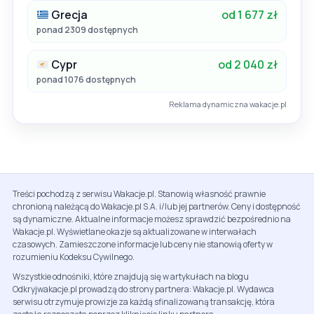
Grecja
od 1 677 zł
ponad 2309 dostępnych
Cypr
od 2 040 zł
ponad 1076 dostępnych
Reklama dynamiczna wakacje.pl
Treści pochodzą z serwisu Wakacje.pl. Stanowią własność prawnie
chronioną należącą do Wakacje.pl S.A. i/lub jej partnerów. Ceny i dostępność
są dynamiczne. Aktualne informacje możesz sprawdzić bezpośrednio na
Wakacje.pl. Wyświetlane okazje są aktualizowane w interwałach
czasowych. Zamieszczone informacje lub ceny nie stanowią oferty w
rozumieniu Kodeksu Cywilnego.
Wszystkie odnośniki, które znajdują się w artykułach na blogu
Odkryjwakacje.pl prowadzą do strony partnera: Wakacje.pl. Wydawca
serwisu otrzymuje prowizje za każdą sfinalizowaną transakcję, która