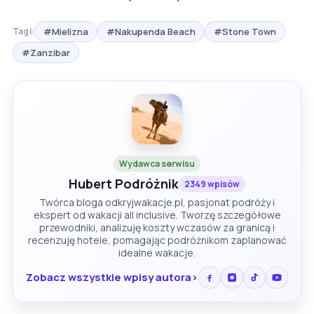
#Mielizna
#Nakupenda Beach
#Stone Town
Tagi:
#Zanzibar
Wydawca serwisu
Hubert Podróżnik
2349 wpisów
Twórca bloga odkryjwakacje.pl, pasjonat podróży i
ekspert od wakacji all inclusive. Tworzę szczegółowe
przewodniki, analizuję koszty wczasów za granicą i
recenzuję hotele, pomagając podróżnikom zaplanować
idealne wakacje.
Zobacz wszystkie wpisy autora