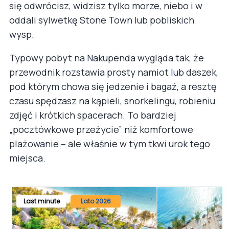
się odwrócisz, widzisz tylko morze, niebo i w
oddali sylwetkę Stone Town lub pobliskich
wysp.
Typowy pobyt na Nakupenda wygląda tak, że
przewodnik rozstawia prosty namiot lub daszek,
pod którym chowa się jedzenie i bagaż, a resztę
czasu spędzasz na kąpieli, snorkelingu, robieniu
zdjęć i krótkich spacerach. To bardziej
„pocztówkowe przeżycie” niż komfortowe
plażowanie – ale właśnie w tym tkwi urok tego
miejsca.
Last minute
Lato 2026