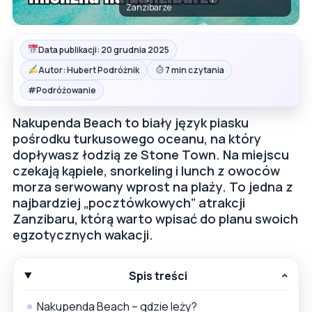
Zanzibarze
Data publikacji: 20 grudnia 2025
Autor: Hubert Podróżnik
7 min czytania
#
Podróżowanie
Nakupenda Beach to biały język piasku
pośrodku turkusowego oceanu, na który
dopływasz łodzią ze Stone Town. Na miejscu
czekają kąpiele, snorkeling i lunch z owoców
morza serwowany wprost na plaży. To jedna z
najbardziej „pocztówkowych” atrakcji
Zanzibaru, którą warto wpisać do planu swoich
egzotycznych wakacji.
Spis treści
Nakupenda Beach – gdzie leży?