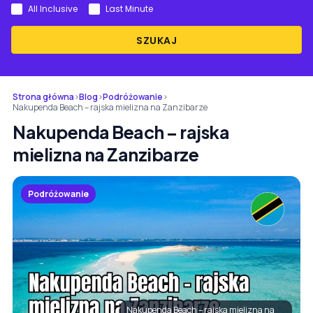
All Inclusive
Last Minute
SZUKAJ
Strona główna
›
Blog
›
Podróżowanie
›
Nakupenda Beach – rajska mielizna na Zanzibarze
Nakupenda Beach – rajska
mielizna na Zanzibarze
Podróżowanie
Nakupenda Beach – rajska mielizna na