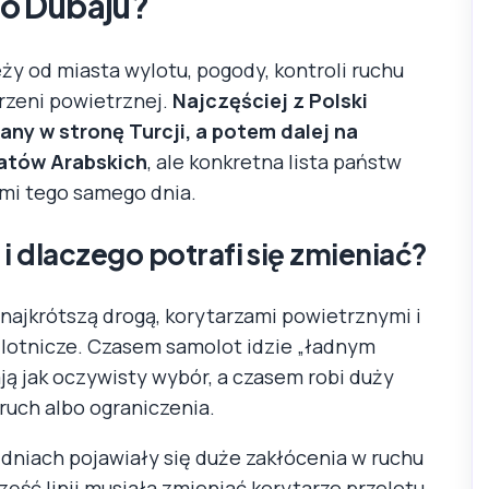
 do Dubaju?
leży od miasta wylotu, pogody, kontroli ruchu
trzeni powietrznej.
Najczęściej z Polski
any w stronę Turcji, a potem dalej na
atów Arabskich
, ale konkretna lista państw
ami tego samego dnia.
 i dlaczego potrafi się zmieniać?
najkrótszą drogą, korytarzami powietrznymi i
 lotnicze. Czasem samolot idzie „ładnym
ją jak oczywisty wybór, a czasem robi duży
ruch albo ograniczenia.
 dniach pojawiały się duże zakłócenia w ruchu
zęść linii musiała zmieniać korytarze przelotu.