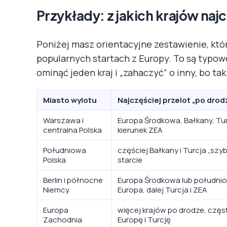
Przykłady: z jakich krajów najc
Poniżej masz orientacyjne zestawienie, któr
popularnych startach z Europy. To są typo
ominąć jeden kraj i „zahaczyć” o inny, bo ta
Miasto wylotu
Najczęściej przelot „po drod
Warszawa i
Europa Środkowa, Bałkany, Tur
centralna Polska
kierunek ZEA
Południowa
częściej Bałkany i Turcja „szyb
Polska
starcie
Berlin i północne
Europa Środkowa lub południ
Niemcy
Europa, dalej Turcja i ZEA
Europa
więcej krajów po drodze, częst
Zachodnia
Europę i Turcję