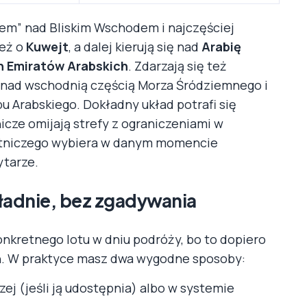
rzem” nad Bliskim Wschodem i najczęściej
też o
Kuwejt
, a dalej kierują się nad
Arabię
 Emiratów Arabskich
. Zdarzają się też
ie nad wschodnią częścią Morza Śródziemnego i
 Arabskiego. Dokładny układ potrafi się
nicze omijają strefy z ograniczeniami w
 lotniczego wybiera w danym momencie
ytarze.
kładnie, bez zgadywania
nkretnego lotu w dniu podróży, bo to dopiero
ch. W praktyce masz dwa wygodne sposoby:
czej (jeśli ją udostępnia) albo w systemie