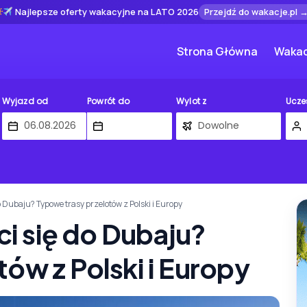
Najlepsze oferty wakacyjne na LATO 2026
Przejdź do wakacje.pl 
Strona Główna
Wakac
Wyjazd od
Powrót do
Wylot z
Ucze
do Dubaju? Typowe trasy przelotów z Polski i Europy
ci się do Dubaju?
ów z Polski i Europy