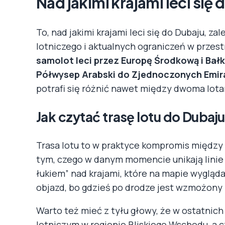
Nad jakimi krajami leci się
To, nad jakimi krajami leci się do Dubaju, za
lotniczego i aktualnych ograniczeń w przes
samolot leci przez Europę Środkową i Bałk
Półwysep Arabski do Zjednoczonych Emir
potrafi się różnić nawet między dwoma lot
Jak czytać trasę lotu do Dubaju
Trasa lotu to w praktyce kompromis między 
tym, czego w danym momencie unikają linie
łukiem” nad krajami, które na mapie wygląda
objazd, bo gdzieś po drodze jest wzmożony 
Warto też mieć z tyłu głowy, że w ostatnich
lotniczym w regionie Bliskiego Wschodu, a c