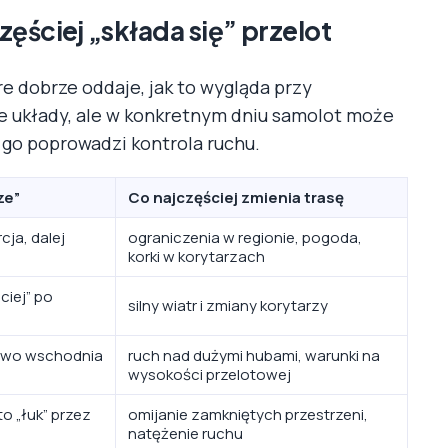
zęściej „składa się” przelot
e dobrze oddaje, jak to wygląda przy
we układy, ale w konkretnym dniu samolot może
k go poprowadzi kontrola ruchu.
ze”
Co najczęściej zmienia trasę
cja, dalej
ograniczenia w regionie, pogoda,
korki w korytarzach
ciej” po
silny wiatr i zmiany korytarzy
owo wschodnia
ruch nad dużymi hubami, warunki na
wysokości przelotowej
o „łuk” przez
omijanie zamkniętych przestrzeni,
natężenie ruchu