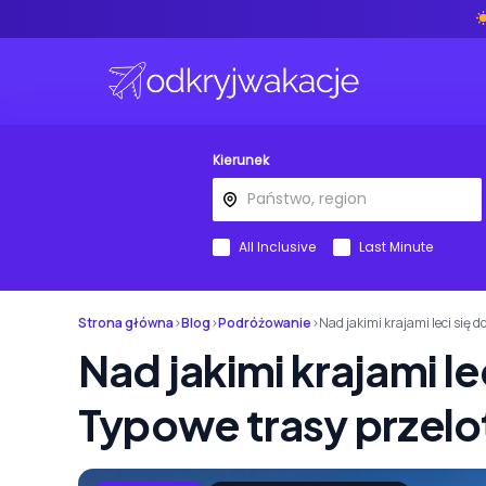
Kierunek
All Inclusive
Last Minute
Strona główna
›
Blog
›
Podróżowanie
›
Nad jakimi krajami leci się 
Nad jakimi krajami le
Typowe trasy przelot