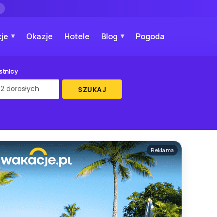
→
je
Okazje
Hotele
Blog
Pogoda
stnicy
SZUKAJ
Reklama