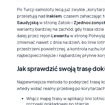
Po Turcji samoloty lecą już zwykle „koryta
przelatują nad
Irakiem
, czasem zahaczając 
Saudyjską
w stronę Zatoki i
Zjednoczonych
warianty bardziej na zachód, gdy trasa idz
dalej przez rejon
Lewantu
w stronę Półwyspu
zmieniać nawet z dnia na dzień, bo linie lot
przestrzeni powietrznej, a kontrola ruchu
najbezpieczniejsze i najbardziej płynne kor
Jak sprawdzić swoją trasę do
Najpewniejsza metoda to podejrzeć trasę ko
wtedy widać realny przebieg po korytarza
Włącz mapę trasy w aplikacji linii lotni
rozrywki pokładowej po starcie.