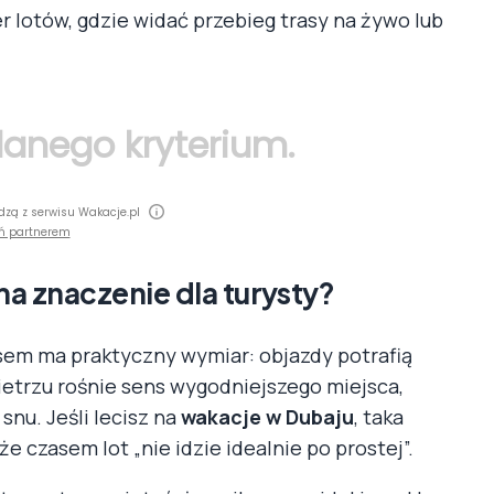
er lotów, gdzie widać przebieg trasy na żywo lub
 danego kryterium.
dzą z serwisu Wakacje.pl
ń partnerem
ma znaczenie dla turysty?
asem ma praktyczny wymiar: objazdy potrafią
ietrzu rośnie sens wygodniejszego miejsca,
snu. Jeśli lecisz na
wakacje w Dubaju
, taka
 czasem lot „nie idzie idealnie po prostej”.