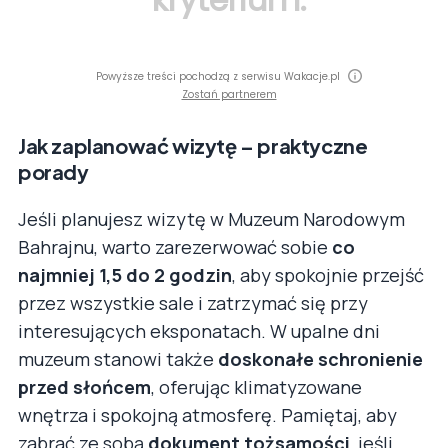
Powyższe treści pochodzą z serwisu Wakacje.pl
Zostań partnerem
Jak zaplanować wizytę – praktyczne
porady
Jeśli planujesz wizytę w Muzeum Narodowym
Bahrajnu, warto zarezerwować sobie
co
najmniej 1,5 do 2 godzin
, aby spokojnie przejść
przez wszystkie sale i zatrzymać się przy
interesujących eksponatach. W upalne dni
muzeum stanowi także
doskonałe schronienie
przed słońcem
, oferując klimatyzowane
wnętrza i spokojną atmosferę. Pamiętaj, aby
zabrać ze sobą
dokument tożsamości
, jeśli