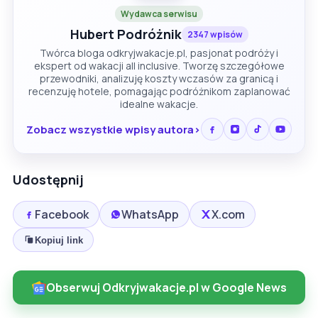
Wydawca serwisu
Hubert Podróżnik
2347 wpisów
Twórca bloga odkryjwakacje.pl, pasjonat podróży i
ekspert od wakacji all inclusive. Tworzę szczegółowe
przewodniki, analizuję koszty wczasów za granicą i
recenzuję hotele, pomagając podróżnikom zaplanować
idealne wakacje.
Zobacz wszystkie wpisy autora
Udostępnij
Facebook
WhatsApp
X.com
Kopiuj link
Obserwuj Odkryjwakacje.pl w Google News