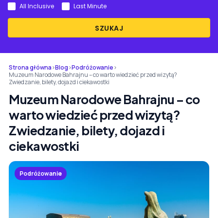
All Inclusive
Last Minute
SZUKAJ
Strona główna
›
Blog
›
Podróżowanie
›
Muzeum Narodowe Bahrajnu – co warto wiedzieć przed wizytą?
Zwiedzanie, bilety, dojazd i ciekawostki
Muzeum Narodowe Bahrajnu – co
warto wiedzieć przed wizytą?
Zwiedzanie, bilety, dojazd i
ciekawostki
Podróżowanie