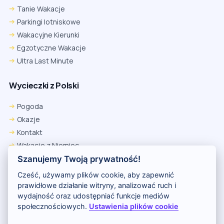
Tanie Wakacje
Parkingi lotniskowe
Wakacyjne Kierunki
Egzotyczne Wakacje
Ultra Last Minute
Wycieczki z Polski
Pogoda
Okazje
Kontakt
Wakacje z Niemiec
Polityka Prywatności
Szanujemy Twoją prywatność!
Wakacje w Egipcie
Cześć, używamy plików cookie, aby zapewnić
Rankingi hoteli
prawidłowe działanie witryny, analizować ruch i
wydajność oraz udostępniać funkcje mediów
społecznościowych.
Ustawienia plików cookie
Partnerem serwisu jest portal Wakacje.pl