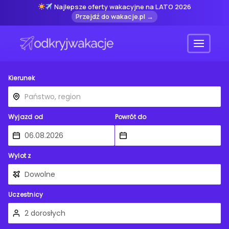
Najlepsze oferty wakacyjne na LATO 2026
Przejdź do wakacje.pl →
Menu
Kierunek
Wyjazd od
Powrót do
Wylot z
Uczestnicy