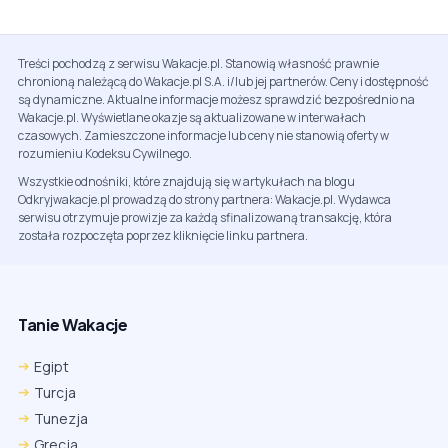
Treści pochodzą z serwisu Wakacje.pl. Stanowią własność prawnie
chronioną należącą do Wakacje.pl S.A. i/lub jej partnerów. Ceny i dostępność
są dynamiczne. Aktualne informacje możesz sprawdzić bezpośrednio na
Wakacje.pl. Wyświetlane okazje są aktualizowane w interwałach
czasowych. Zamieszczone informacje lub ceny nie stanowią oferty w
rozumieniu Kodeksu Cywilnego.
Wszystkie odnośniki, które znajdują się w artykułach na blogu
Odkryjwakacje.pl prowadzą do strony partnera: Wakacje.pl. Wydawca
serwisu otrzymuje prowizje za każdą sfinalizowaną transakcję, która
została rozpoczęta poprzez kliknięcie linku partnera.
Tanie Wakacje
Egipt
Turcja
Tunezja
Grecja