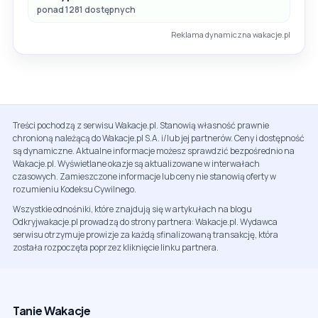
ponad 1281 dostępnych
Reklama dynamiczna wakacje.pl
Treści pochodzą z serwisu Wakacje.pl. Stanowią własność prawnie
chronioną należącą do Wakacje.pl S.A. i/lub jej partnerów. Ceny i dostępność
są dynamiczne. Aktualne informacje możesz sprawdzić bezpośrednio na
Wakacje.pl. Wyświetlane okazje są aktualizowane w interwałach
czasowych. Zamieszczone informacje lub ceny nie stanowią oferty w
rozumieniu Kodeksu Cywilnego.
Wszystkie odnośniki, które znajdują się w artykułach na blogu
Odkryjwakacje.pl prowadzą do strony partnera: Wakacje.pl. Wydawca
serwisu otrzymuje prowizje za każdą sfinalizowaną transakcję, która
została rozpoczęta poprzez kliknięcie linku partnera.
Tanie Wakacje