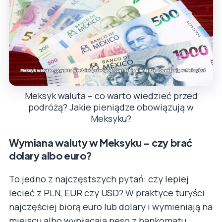
Meksyk waluta – co warto wiedzieć przed
podróżą? Jakie pieniądze obowiązują w
Meksyku?
Wymiana waluty w Meksyku – czy brać
dolary albo euro?
To jedno z najczęstszych pytań: czy lepiej
lecieć z PLN, EUR czy USD? W praktyce turyści
najczęściej biorą euro lub dolary i wymieniają na
miejscu albo wypłacają peso z bankomatu.