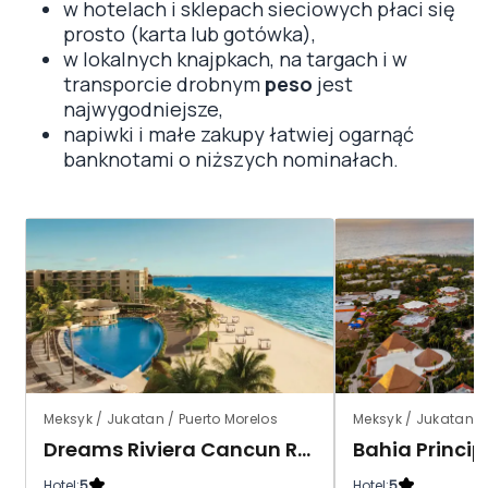
w hotelach i sklepach sieciowych płaci się
prosto (karta lub gotówka),
w lokalnych knajpkach, na targach i w
transporcie drobnym
peso
jest
najwygodniejsze,
napiwki i małe zakupy łatwiej ogarnąć
banknotami o niższych nominałach.
Meksyk / Jukatan / Puerto Morelos
Meksyk / Jukatan 
Dreams Riviera Cancun Resort (Puerto Morelos)
Hotel:
5
Hotel:
5