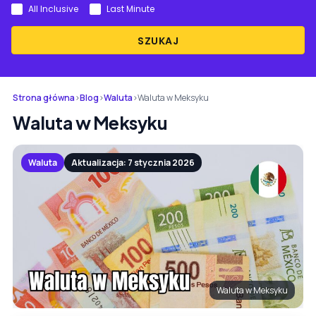
All Inclusive
Last Minute
SZUKAJ
Strona główna
›
Blog
›
Waluta
›
Waluta w Meksyku
Waluta w Meksyku
Waluta
Aktualizacja: 7 stycznia 2026
Waluta w Meksyku