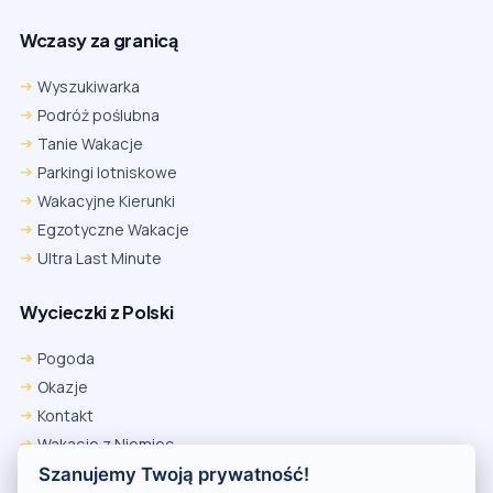
Wczasy za granicą
Wyszukiwarka
Podróż poślubna
Tanie Wakacje
Parkingi lotniskowe
Wakacyjne Kierunki
Egzotyczne Wakacje
Ultra Last Minute
Wycieczki z Polski
Pogoda
Okazje
Kontakt
Wakacje z Niemiec
Polityka Prywatności
Szanujemy Twoją prywatność!