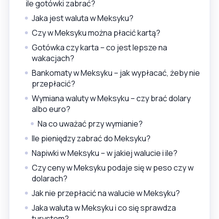
ile gotówki zabrać?
Jaka jest waluta w Meksyku?
Czy w Meksyku można płacić kartą?
Gotówka czy karta – co jest lepsze na
wakacjach?
Bankomaty w Meksyku – jak wypłacać, żeby nie
przepłacić?
Wymiana waluty w Meksyku – czy brać dolary
albo euro?
Na co uważać przy wymianie?
Ile pieniędzy zabrać do Meksyku?
Napiwki w Meksyku – w jakiej walucie i ile?
Czy ceny w Meksyku podaje się w peso czy w
dolarach?
Jak nie przepłacić na walucie w Meksyku?
Jaka waluta w Meksyku i co się sprawdza
turystom?