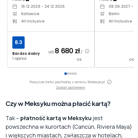
16.12.2026 - 24.12.2026
08.06.2027 - 1
Katowice
Berlin
All Inclusive
All Inclusive
8.3
8 680
zł
od
/
Bardzo dobry
1 opinia
os.
od
Powyższe treści pochodzą z serwisu Wakacje.pl
Zostań partnerem
Czy w Meksyku można płacić kartą?
Tak –
płatność kartą w Meksyku
jest
powszechna w kurortach (Cancún, Riviera Maya)
i większych miastach, zwłaszcza w hotelach,