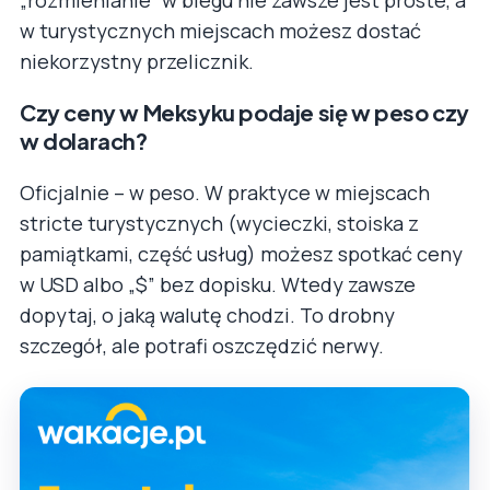
„rozmienianie” w biegu nie zawsze jest proste, a
w turystycznych miejscach możesz dostać
niekorzystny przelicznik.
Czy ceny w Meksyku podaje się w peso czy
w dolarach?
Oficjalnie – w peso. W praktyce w miejscach
stricte turystycznych (wycieczki, stoiska z
pamiątkami, część usług) możesz spotkać ceny
w USD albo „$” bez dopisku. Wtedy zawsze
dopytaj, o jaką walutę chodzi. To drobny
szczegół, ale potrafi oszczędzić nerwy.