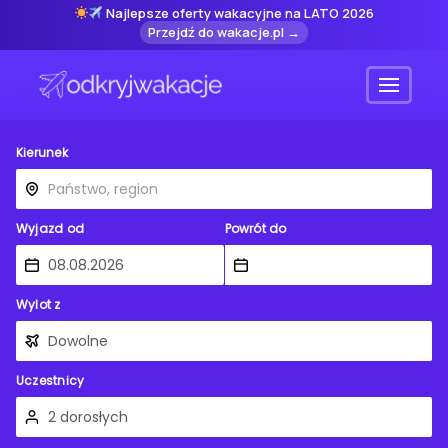
Najlepsze oferty wakacyjne na LATO 2026
Przejdź do wakacje.pl →
Menu
Kierunek
Wyjazd od
Powrót do
Wylot z
Uczestnicy