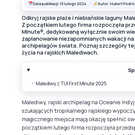
Data publikacji: 15 lutego 2024
Autor: Hubert Podró
Odkryj rajske plaże i niebiańskie laguny Ma
Z początkiem lutego firma rozpoczęła prz
Minute®, dedykowaną wyłącznie swoim wie
zaplanowanie niezapomnianych wakacji na 
archipelagów świata. Poznaj szczegóły tej
życia na rajskich Malediwach.
Sp
Malediwy z TUI First Minute 2025
Malediwy, rajski archipelag na Oceanie Indy
szukających tropikalnego rajskiego wypoczyn
magicznego miejsca mają okazję spełnić swo
początkiem lutego firma rozpoczęła przed