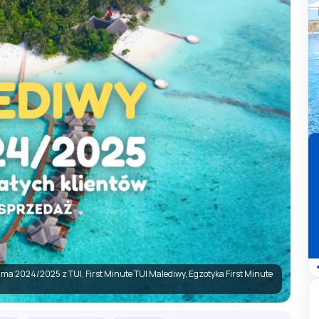
ma 2024/2025 z TUI, First Minute TUI Malediwy, Egzotyka First Minute