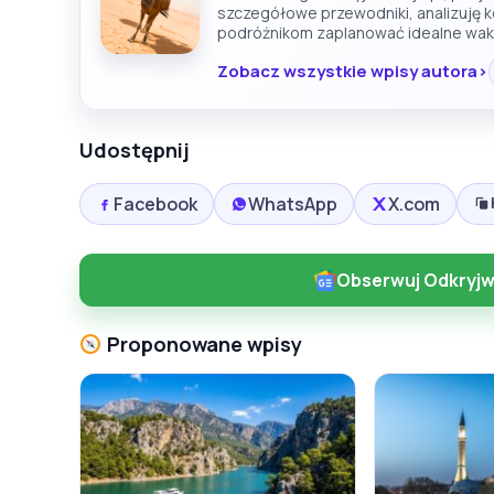
szczegółowe przewodniki, analizuję 
podróżnikom zaplanować idealne wak
Zobacz wszystkie wpisy autora
Udostępnij
Facebook
WhatsApp
X.com
Obserwuj Odkryjw
Proponowane wpisy