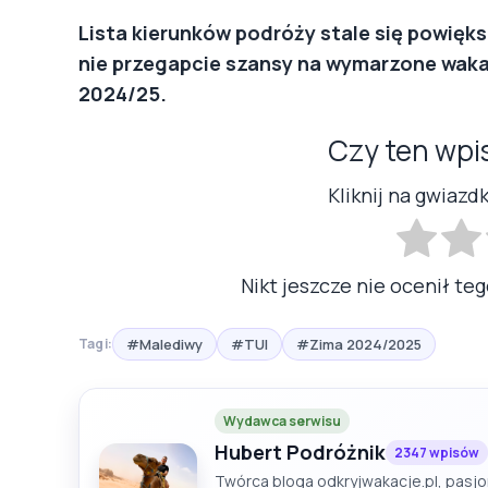
Lista kierunków podróży stale się powięks
nie przegapcie szansy na wymarzone waka
2024/25.
Czy ten wpi
Kliknij na gwiazd
Nikt jeszcze nie ocenił teg
#Malediwy
#TUI
#Zima 2024/2025
Tagi:
Wydawca serwisu
Hubert Podróżnik
2347 wpisów
Twórca bloga odkryjwakacje.pl, pasjon