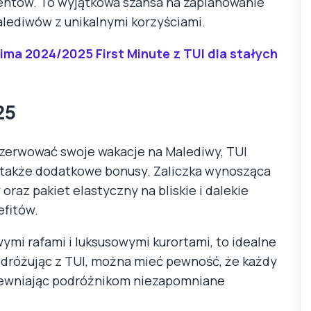
ientów. To wyjątkowa szansa na zaplanowanie
alediwów z unikalnymi korzyściami.
ma 2024/2025 First Minute z TUI dla stałych
25
rezerwować swoje wakacje na Malediwy, TUI
e także dodatkowe bonusy. Zaliczka wynosząca
raz pakiet elastyczny na bliskie i dalekie
efitów.
wymi rafami i luksusowymi kurortami, to idealne
odróżując z TUI, można mieć pewność, że każdy
zapewniając podróżnikom niezapomniane