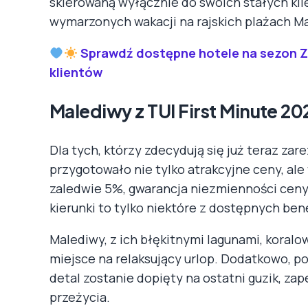
skierowaną wyłącznie do swoich stałych kl
wymarzonych wakacji na rajskich plażach M
Sprawdź dostępne hotele na sezon Zi
klientów
Malediwy z TUI First Minute 20
Dla tych, którzy zdecydują się już teraz za
przygotowało nie tylko atrakcyjne ceny, al
zaledwie 5%, gwarancja niezmienności ceny o
kierunki to tylko niektóre z dostępnych ben
Malediwy, z ich błękitnymi lagunami, koralo
miejsce na relaksujący urlop. Dodatkowo, p
detal zostanie dopięty na ostatni guzik, 
przeżycia.