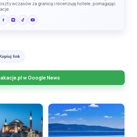
koszty wczasów za granicą i recenzuję hotele, pomagając
acje.
Kopiuj link
akacje.pl w Google News