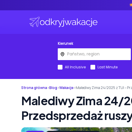
Kierunek
All Inclusive
Last Minute
Strona główna
›
Blog
›
Wakacje
›
Malediwy Zima 24/2025 z TUI – Pr
Malediwy Zima 24/20
Przedsprzedaż ruszy