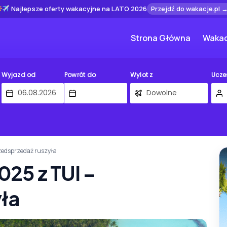
Najlepsze oferty wakacyjne na LATO 2026
Przejdź do wakacje.pl 
Strona Główna
Wakac
Wyjazd od
Powrót do
Wylot z
Ucze
zedsprzedaż ruszyła
25 z TUI –
ła