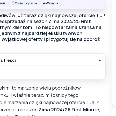
#
żnik
2 min czytania
Wakacje
lediwów już teraz dzięki najnowszej ofercie TUI!
edsprzedaż na sezon Zima 2024/25 First
rnym klientom. To niepowtarzalna szansa na
jednym z najbardziej ekskluzywnych
 wyjątkowej oferty i przygotuj się na podróż
is treści
jskim, to marzenie wielu podróżników
ku. I właśnie teraz, miłośnicy tego
je marzenia dzięki najnowszej ofercie TUI. Z
sprzedaż na sezon
Zima 2024/25 First Minute
,