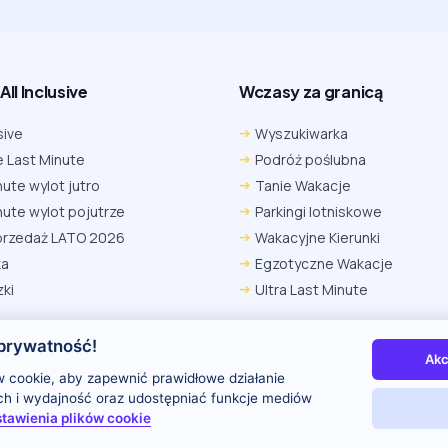
ll Inclusive
Wczasy za granicą
sive
Wyszukiwarka
 Last Minute
Podróż poślubna
nute wylot jutro
Tanie Wakacje
nute wylot pojutrze
Parkingi lotniskowe
przedaż LATO 2026
Wakacyjne Kierunki
ka
Egzotyczne Wakacje
ki
Ultra Last Minute
prywatność!
Akc
 nas
Kontakt i reklama
Polityka prywatności
 cookie, aby zapewnić prawidłowe działanie
uch i wydajność oraz udostępniać funkcje mediów
tawienia plików cookie