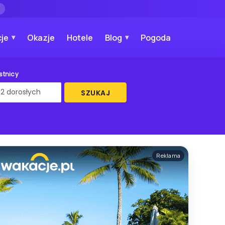
→
je
Okazje
Hotele
Blog
Pogoda
stnicy
SZUKAJ
Reklama