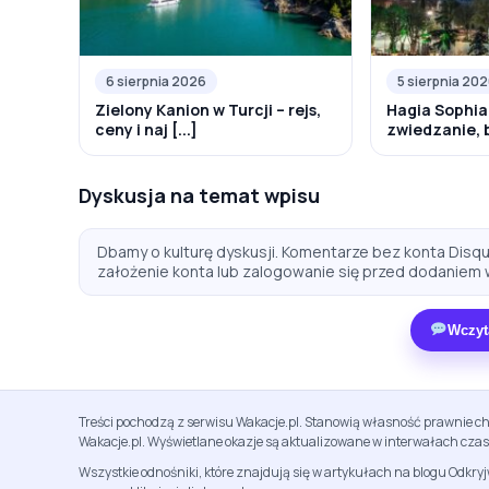
6 sierpnia 2026
5 sierpnia 20
Zielony Kanion w Turcji – rejs,
Hagia Sophia
ceny i naj [...]
zwiedzanie, bi
Dyskusja na temat wpisu
Dbamy o kulturę dyskusji. Komentarze bez konta Disqus
założenie konta lub zalogowanie się przed dodaniem 
Wczyt
Treści pochodzą z serwisu Wakacje.pl. Stanowią własność prawnie ch
Wakacje.pl. Wyświetlane okazje są aktualizowane w interwałach cza
Wszystkie odnośniki, które znajdują się w artykułach na blogu Odkry