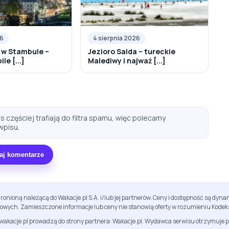
26
4 sierpnia 2026
 w Stambule –
Jezioro Salda – tureckie
le [...]
Malediwy i najważ [...]
 częściej trafiają do filtra spamu, więc polecamy
wpisu.
aj komentarze
ronioną należącą do Wakacje.pl S.A. i/lub jej partnerów. Ceny i dostępność są dy
sowych. Zamieszczone informacje lub ceny nie stanowią oferty w rozumieniu Kodek
jwakacje.pl prowadzą do strony partnera: Wakacje.pl. Wydawca serwisu otrzymuje p