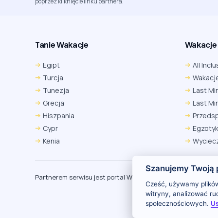
poprzez kliknięcie linku partnera.
Tanie Wakacje
Wakacje A
Egipt
All Inclu
Turcja
Wakacje
Tunezja
Last Mi
Grecja
Last Mi
Hiszpania
Przeds
Cypr
Egzoty
Kenia
Wyciecz
Szanujemy Twoją 
Partnerem serwisu jest portal Wakacje.pl
O
Cześć, używamy plików
witryny, analizować r
społecznościowych.
Us