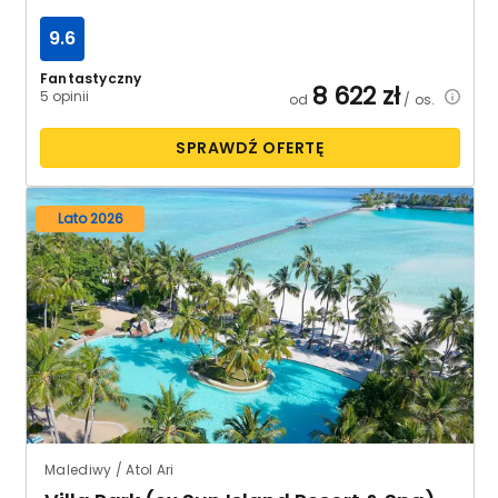
9.6
Fantastyczny
8 622
zł
5 opinii
od
/ os.
SPRAWDŹ OFERTĘ
Lato 2026
Malediwy / Atol Ari