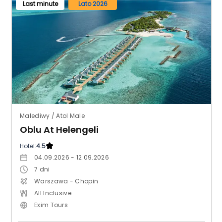
Last minute
Lato 2026
Malediwy / Atol Male
Oblu At Helengeli
Hotel:
4.5
04.09.2026 - 12.09.2026
7
dni
Warszawa - Chopin
All Inclusive
Exim Tours