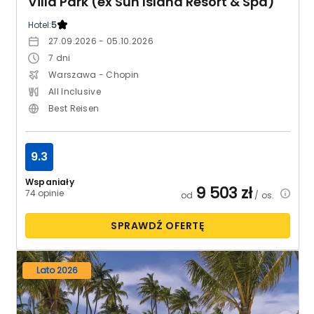
Villa Park (ex Sun Island Resort & Spa)
Hotel:
5
27.09.2026 - 05.10.2026
7
dni
Warszawa - Chopin
All Inclusive
Best Reisen
9.3
Wspaniały
9 503
zł
74 opinie
od
/ os.
SPRAWDŹ OFERTĘ
Lato 2026