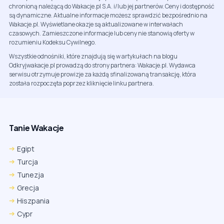
chronioną należącą do Wakacje.pl S.A. i/lub jej partnerów. Ceny i dostępność
są dynamiczne. Aktualne informacje możesz sprawdzić bezpośrednio na
Wakacje.pl. Wyświetlane okazje są aktualizowane w interwałach
czasowych. Zamieszczone informacje lub ceny nie stanowią oferty w
rozumieniu Kodeksu Cywilnego.
Wszystkie odnośniki, które znajdują się w artykułach na blogu
Odkryjwakacje.pl prowadzą do strony partnera: Wakacje.pl. Wydawca
serwisu otrzymuje prowizje za każdą sfinalizowaną transakcję, która
została rozpoczęta poprzez kliknięcie linku partnera.
Tanie Wakacje
Egipt
Turcja
Tunezja
Grecja
Hiszpania
Cypr