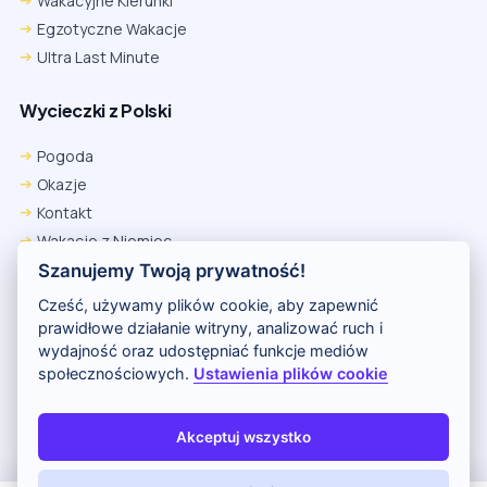
Wakacyjne Kierunki
Egzotyczne Wakacje
Ultra Last Minute
Wycieczki z Polski
Pogoda
Okazje
Kontakt
Wakacje z Niemiec
Polityka Prywatności
Szanujemy Twoją prywatność!
Wakacje w Egipcie
Cześć, używamy plików cookie, aby zapewnić
Rankingi hoteli
prawidłowe działanie witryny, analizować ruch i
wydajność oraz udostępniać funkcje mediów
społecznościowych.
Ustawienia plików cookie
Partnerem serwisu jest portal Wakacje.pl
O nas
Kontakt i reklama
Polityka prywatności
Akceptuj wszystko
Copyright (c) 2026 Odkryj Wakacje