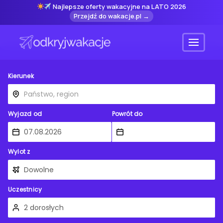
Najlepsze oferty wakacyjne na LATO 2026
Przejdź do wakacje.pl →
Menu
Kierunek
Wyjazd od
Powrót do
Wylot z
Uczestnicy