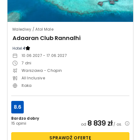
Malediwy / Atol Male
Adaaran Club Rannalhi
Hotel:
4
10.06.2027 - 17.06.2027
7
dni
Warszawa - Chopin
All Inclusive
Itaka
8.6
Bardzo dobry
8 839
zł
15 opinii
od
/ os.
SPRAWDŹ OFERTĘ