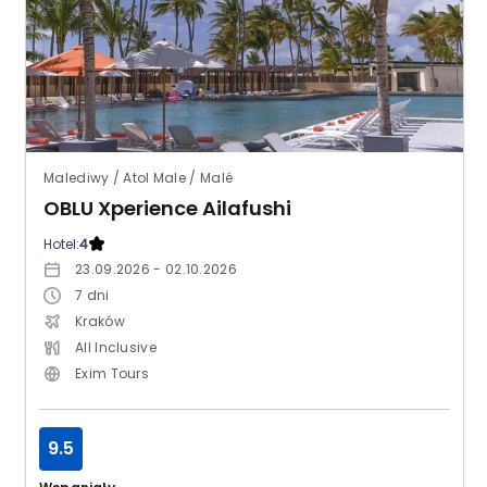
Malediwy / Atol Male / Malé
OBLU Xperience Ailafushi
Hotel:
4
23.09.2026 - 02.10.2026
7
dni
Kraków
All Inclusive
Exim Tours
9.5