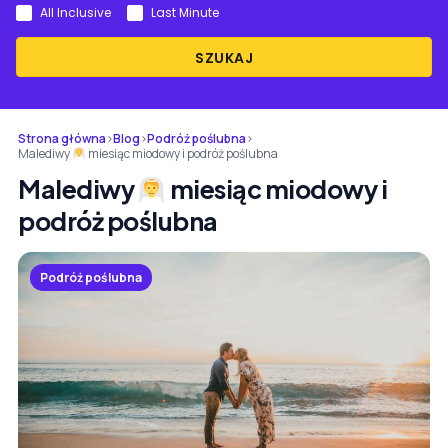
All Inclusive
Last Minute
SZUKAJ
Strona główna
›
Blog
›
Podróż poślubna
›
Malediwy
miesiąc miodowy i podróż poślubna
Malediwy
miesiąc miodowy i
podróż poślubna
Podróż poślubna