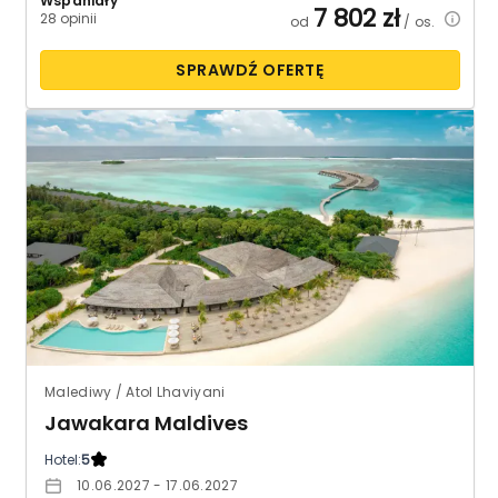
Wspaniały
7 802
zł
28 opinii
od
/ os.
SPRAWDŹ OFERTĘ
Malediwy / Atol Lhaviyani
Jawakara Maldives
Hotel:
5
10.06.2027 - 17.06.2027