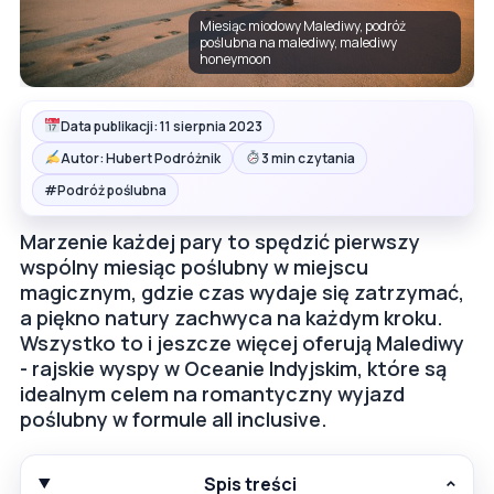
Miesiąc miodowy Malediwy, podróż
poślubna na malediwy, malediwy
honeymoon
Data publikacji: 11 sierpnia 2023
Autor: Hubert Podróżnik
3 min czytania
#
Podróż poślubna
Marzenie każdej pary to spędzić pierwszy
wspólny miesiąc poślubny w miejscu
magicznym, gdzie czas wydaje się zatrzymać,
a piękno natury zachwyca na każdym kroku.
Wszystko to i jeszcze więcej oferują Malediwy
- rajskie wyspy w Oceanie Indyjskim, które są
idealnym celem na romantyczny wyjazd
poślubny w formule all inclusive.
Spis treści