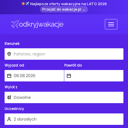
Najlepsze oferty wakacyjne na LATO 2026
Przejdź do wakacje.pl →
Menu
Kierunek
Wyjazd od
Powrót do
Wylot z
Uczestnicy