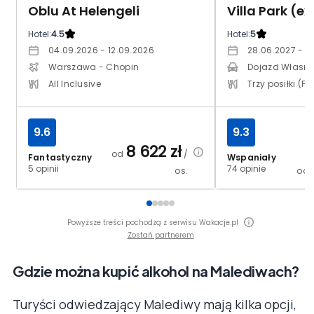
Oblu At Helengeli
Hotel:
4.5
Hotel:
5
04.09.2026 - 12.09.2026
28.06.2027 - 0
Warszawa - Chopin
Dojazd Własn
All Inclusive
Trzy posiłki (FB
9.6
9.3
8 622
zł
od
/
Fantastyczny
Wspaniały
5 opinii
74 opinie
os.
od
Powyższe treści pochodzą z serwisu Wakacje.pl
Zostań partnerem
Gdzie można kupić alkohol na Malediwach?
Turyści odwiedzający Malediwy mają kilka opcji,