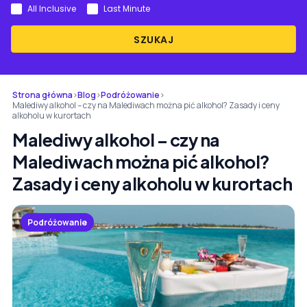
All Inclusive
Last Minute
SZUKAJ
Strona główna
›
Blog
›
Podróżowanie
›
Malediwy alkohol – czy na Malediwach można pić alkohol? Zasady i ceny
alkoholu w kurortach
Malediwy alkohol – czy na
Malediwach można pić alkohol?
Zasady i ceny alkoholu w kurortach
Podróżowanie