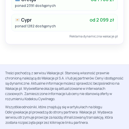
ponad 2391 dostępnych
Cypr
od 2 099 zł
ponad 1282 dostępnych
Reklama dynamiczna wakacje.pl
Treści pochodzą z serwisu Wakacje.pl. Stanowią własność prawnie
chronioną należącą do Wakacje.pl S.A. i/lub jej partnerów. Ceny i dostępność
są dynamiczne. Aktualne informacje możesz sprawdzić bezpośrednio na
Wakacje.pl. Wyświetlane okazje są aktualizowane w interwałach
czasowych. Zamieszczone informacje lub ceny nie stanowią oferty w
rozumieniu Kodeksu Cywilnego.
Wszystkie odnośniki, które znajdują się w artykułach na blogu
Odkryjwakacje.pl prowadzą do strony partnera: Wakacje.pl. Wydawca
serwisu otrzymuje prowizje za każdą sfinalizowaną transakcję, która
została rozpoczęta poprzez kliknięcie linku partnera.