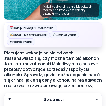
Malediwy alkohol – czy na Malediwach
można pić alkohol? Zasady i ceny
alkoholu w kurortach
Data publikacji: 16 marca 2025
Autor: Hubert Podróżnik
4 min czytania
#
Podróżowanie
Planujesz wakacje na Malediwach i
zastanawiasz się, czy można tam pić alkohol?
Jako kraj muzułmański Malediwy mają surowe
przepisy dotyczące sprzedaży i spożycia
alkoholu. Sprawdź, gdzie można legalnie napić
się drinka, jakie są ceny alkoholu na Malediwach
i na co warto zwrócić uwagę przed podróżą!
Spis treści