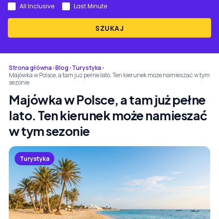
All Inclusive
Last Minute
SZUKAJ
Strona główna
›
Blog
›
Turystyka
›
Majówka w Polsce, a tam już pełne lato. Ten kierunek może namieszać w tym
sezonie
Majówka w Polsce, a tam już pełne
lato. Ten kierunek może namieszać
w tym sezonie
Turystyka