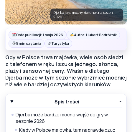
Djerba jako mocny kierunek na sezon
2026
Data publikacji: 1 maja 2026
Autor: Hubert Podróżnik
#
5 min czytania
Turystyka
Gdy w Polsce trwa majówka, wiele osób siedzi
z telefonem w ręku i szuka jednego: słońca,
plaży i sensownej ceny. Właśnie dlatego
Djerba może w tym sezonie wybrzmieć mocniej
niż wiele bardziej oczywistych kierunków.
Spis treści
Djerba może bardzo mocno wejść do gry w
sezonie 2026
Kiedy w Polsce majówka, tam naprawdę czuć