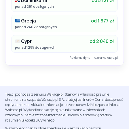
Dominikana
od 5 121 zł
ponad 261 dostępnych
Grecja
od 1 677 zł
ponad 2402 dostępnych
Cypr
od 2 040 zł
ponad 1285 dostępnych
Reklama dynamiczna wakacje.pl
Treści pochodzą z serwisu Wakacje.pl. Stanowią własność prawnie
chronioną należącą do Wakacje.pl S.A. i/lub jej partnerów. Ceny i dostępność
są dynamiczne. Aktualne informacje możesz sprawdzić bezpośrednio na
Wakacje.pl. Wyświetlane okazje są aktualizowane w interwałach
czasowych. Zamieszczone informacje lub ceny nie stanowią oferty w
rozumieniu Kodeksu Cywilnego.
Wszystkie odnośniki, które znajdują się w artykułach na blogu