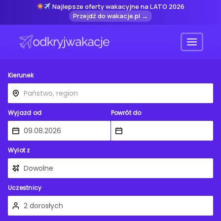
Najlepsze oferty wakacyjne na LATO 2026
Przejdź do wakacje.pl →
Menu
Kierunek
Wyjazd od
Powrót do
Wylot z
Uczestnicy