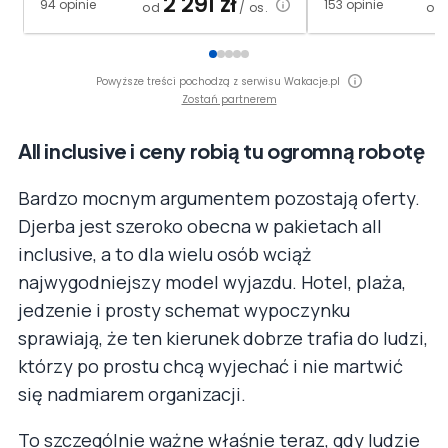
2 291
zł
94 opinie
153 opinie
od
/ os.
od
Powyższe treści pochodzą z serwisu Wakacje.pl
Zostań partnerem
All inclusive i ceny robią tu ogromną robotę
Bardzo mocnym argumentem pozostają oferty.
Djerba jest szeroko obecna w pakietach all
inclusive, a to dla wielu osób wciąż
najwygodniejszy model wyjazdu. Hotel, plaża,
jedzenie i prosty schemat wypoczynku
sprawiają, że ten kierunek dobrze trafia do ludzi,
którzy po prostu chcą wyjechać i nie martwić
się nadmiarem organizacji.
To szczególnie ważne właśnie teraz, gdy ludzie