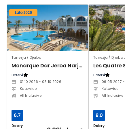
Lato 2026
Tunezja / Djerba
Tunezja / Djerba /
Monarque Dar Jerba Narjess
Hotel:
4
Hotel:
4
01.10.2026 - 08.10.2026
06.05.2027 - 1
Katowice
Katowice
All Inclusive
All Inclusive
6.7
8.0
Dobry
Dobry