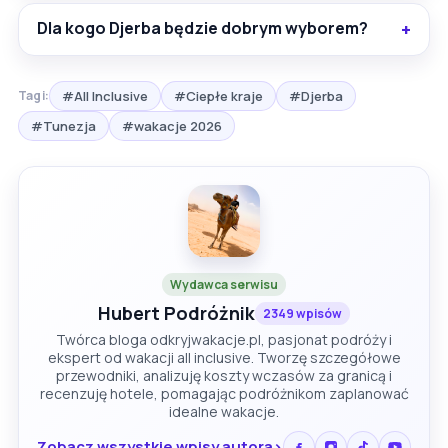
Dla kogo Djerba będzie dobrym wyborem?
#All Inclusive
#Ciepłe kraje
#Djerba
Tagi:
#Tunezja
#wakacje 2026
Wydawca serwisu
Hubert Podróżnik
2349 wpisów
Twórca bloga odkryjwakacje.pl, pasjonat podróży i
ekspert od wakacji all inclusive. Tworzę szczegółowe
przewodniki, analizuję koszty wczasów za granicą i
recenzuję hotele, pomagając podróżnikom zaplanować
idealne wakacje.
Zobacz wszystkie wpisy autora