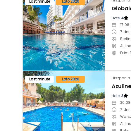
Hiszpania
Last minute
Lato 2026
Hotel:
4
17.08
7
dni
Berlin
All In
Exim 
Hiszpania 
Last minute
Lato 2026
Hotel:
3
30.08
7
dni
Wars
All In
Itaka