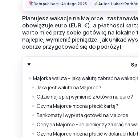
Data publikacji: 4 lutego 2025
Autor: Hubert Podróż
Planujesz wakacje na Majorce i zastanawia
obowiązuje euro (EUR, €), a płatności kar
warto mieć przy sobie gotówkę na lokalne 
najlepiej wymienić pieniądze, jak unikać wys
dobrze przygotować się do podróży!
Sp
Majorka waluta – jaką walutę zabrać na wakacj
Jaka jest waluta na Majorce?
Gdzie najlepiej wymienić złotówki na euro?
Czy na Majorce można płacić kartą?
Bankomaty i wypłata gotówki na Majorce
Ceny na Majorce – ile pieniędzy zabrać na w
Czy na Majorce można płacić w dolarach lub