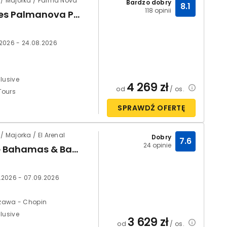
 / Majorka / Palma Nova
Bardzo dobry
8.1
118 opinii
Globales Palmanova Palace
.2026 - 24.08.2026
clusive
4 269
zł
od
/ os.
Tours
SPRAWDŹ OFERTĘ
/ Majorka / El Arenal
Dobry
7.6
24 opinie
Azuline Bahamas & Bahamas II
.2026 - 07.09.2026
zawa - Chopin
clusive
3 629
zł
od
/ os.