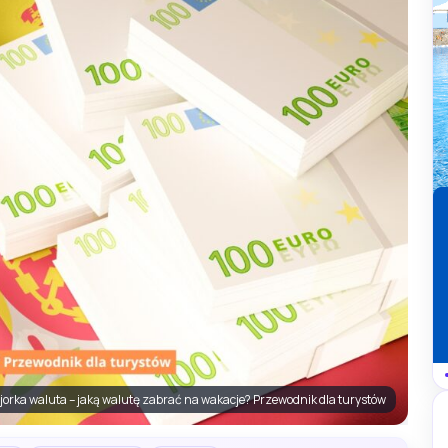
orka waluta – jaką walutę zabrać na wakacje? Przewodnik dla turystów