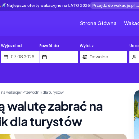
Najlepsze oferty wakacyjne na LATO 2026
Przejdź do wakacje.pl 
Strona Główna
Wakac
Wyjazd od
Powrót do
Wylot z
Ucze
ć na wakacje? Przewodnik dla turystów
ą walutę zabrać na
k dla turystów