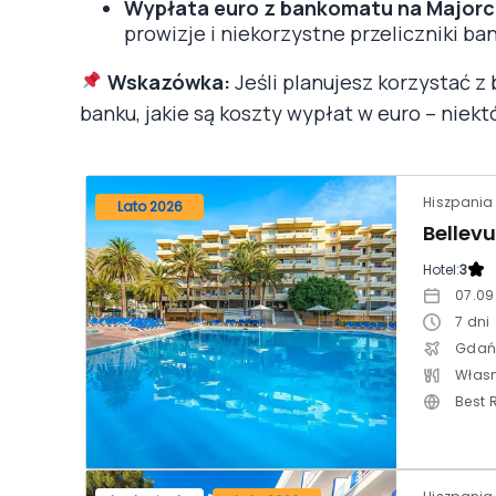
Wypłata euro z bankomatu na Major
prowizje i niekorzystne przeliczniki ba
Wskazówka:
Jeśli planujesz korzystać 
banku, jakie są koszty wypłat w euro – niek
Hiszpania 
Lato 2026
Bellev
Hotel:
3
07.09
7
dni
Gdań
Własn
Best 