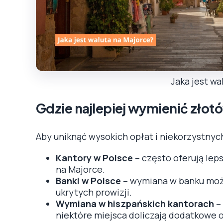
Jaka jest wa
Gdzie najlepiej wymienić złot
Aby uniknąć wysokich opłat i niekorzystnych
Kantory w Polsce
– często oferują leps
na Majorce.
Banki w Polsce
– wymiana w banku może 
ukrytych prowizji.
Wymiana w hiszpańskich kantorach
– 
niektóre miejsca doliczają dodatkowe o