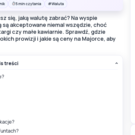
#
nik
5 min czytania
Waluta
sz się, jaką walutę zabrać? Na wyspie
tą są akceptowane niemal wszędzie, choć
targi czy małe kawiarnie. Sprawdź, gdzie
okich prowizji i jakie są ceny na Majorce, aby
is treści
e?
akacje?
 funtach?