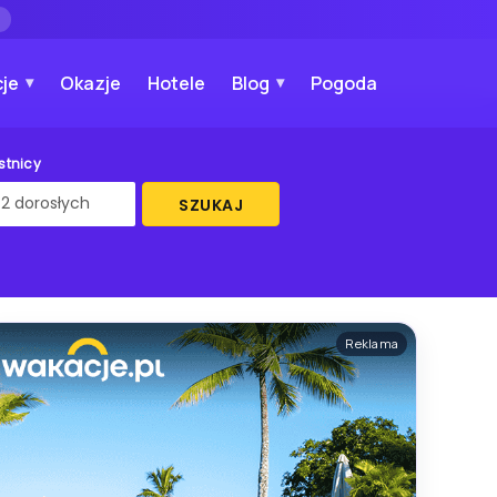
→
je
Okazje
Hotele
Blog
Pogoda
stnicy
SZUKAJ
Reklama