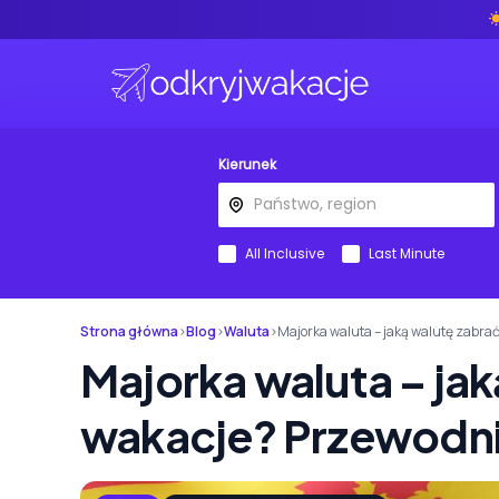
Kierunek
All Inclusive
Last Minute
Strona główna
›
Blog
›
Waluta
›
Majorka waluta – jaką walutę zabra
Majorka waluta – jak
wakacje? Przewodni