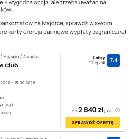
ce
– wygodna opcja, ale trzeba uważać na
nków.
z bankomatów na Majorce, sprawdź w swoim
tóre karty oferują darmowe wypłaty zagraniczne!
/ Majorka / Alcudia
Dobry
7.4
117 opinii
ue Club
.2026 - 15.09.2026
sk
e (WŁ)
2 840
zł
od
/ os.
Reisen
SPRAWDŹ OFERTĘ