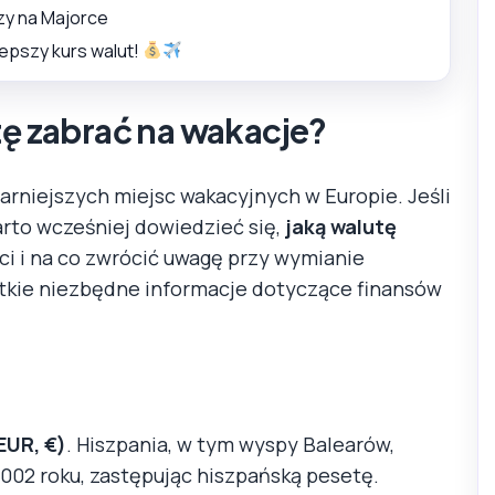
zy na Majorce
lepszy kurs walut!
tę zabrać na wakacje?
larniejszych miejsc wakacyjnych w Europie. Jeśli
rto wcześniej dowiedzieć się,
jaką walutę
ści i na co zwrócić uwagę przy wymianie
stkie niezbędne informacje dotyczące finansów
EUR, €)
. Hiszpania, w tym wyspy Balearów,
 2002 roku, zastępując hiszpańską pesetę.